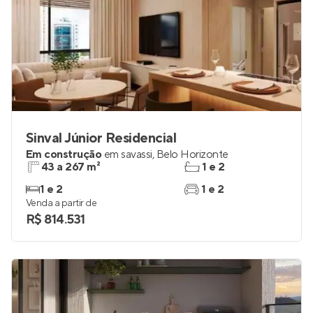
Sinval Júnior Residencial
Em construção
em
savassi
,
Belo Horizonte
43 a 267 m²
1 e 2
1 e 2
1 e 2
Venda a partir de
R$ 814.531