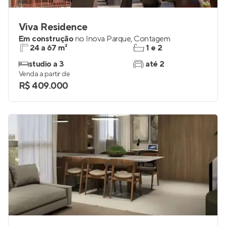
Viva Residence
Em construção
no
Inova Parque
,
Contagem
24 a 67 m²
1 e 2
studio a 3
até 2
Venda a partir de
R$ 409.000