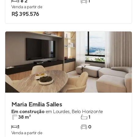
1 e 2
1
Venda a partir de
R$ 395.576
Maria Emília Salles
Em construção
em
Lourdes
,
Belo Horizonte
38 m²
1
1
0
Venda a partir de