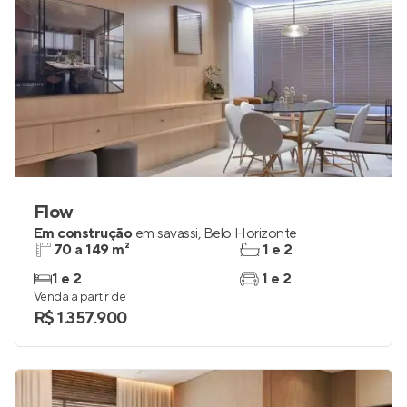
Flow
Em construção
em
savassi
,
Belo Horizonte
70 a 149 m²
1 e 2
1 e 2
1 e 2
Venda a partir de
R$ 1.357.900