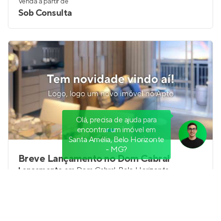
Venda a partir de
Sob Consulta
Olá, precisa de ajuda para
encontrar um imóvel em
Santa Amélia, Belo Horizonte
- MG?
Breve Lançamento no Dom Cabral
Lançamento
em
Dom Cabral
,
Belo Horizonte
55 e 64 m²
1 e 2
1 e 3
1
Venda a partir de
Sob Consulta