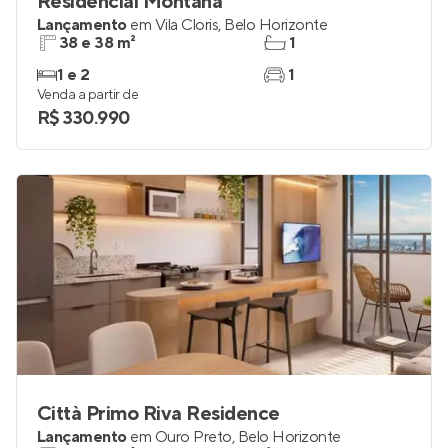
Residencial Montana
Lançamento
em
Vila Cloris
,
Belo Horizonte
38 e 38 m²
1
1 e 2
1
Venda a partir de
R$ 330.990
Città Primo Riva Residence
Lançamento
em
Ouro Preto
,
Belo Horizonte