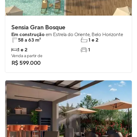
Sensia Gran Bosque
Em construção
em
Estrela do Oriente
,
Belo Horizonte
58 a 63 m²
1 e 2
1 e 2
1
Venda a partir de
R$ 599.000