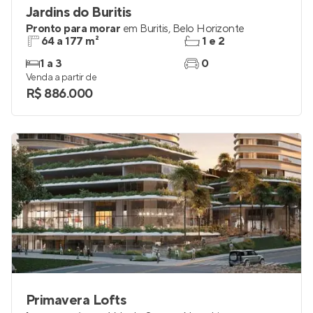
Jardins do Buritis
Pronto para morar
em
Buritis
,
Belo Horizonte
64 a 177 m²
1 e 2
1 a 3
0
Venda a partir de
R$ 886.000
Primavera Lofts