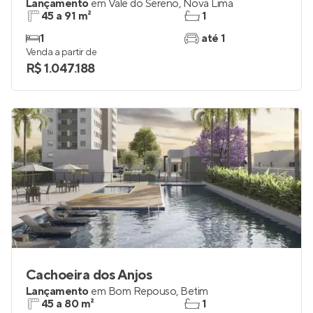
Lançamento
em
Vale do Sereno
,
Nova Lima
45 a 91 m²
1
1
até 1
Venda a partir de
R$ 1.047.188
Cachoeira dos Anjos
Lançamento
em
Bom Repouso
,
Betim
45 a 80 m²
1