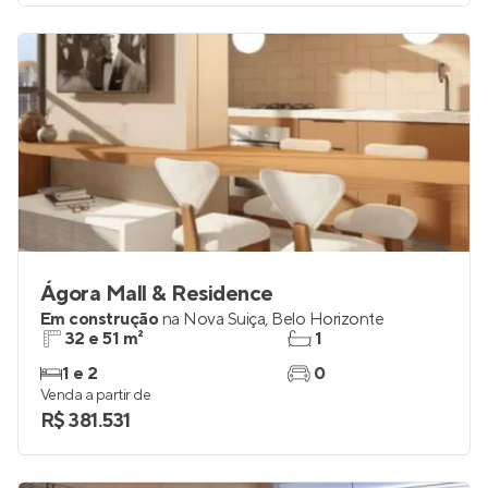
Ágora Mall & Residence
Em construção
na
Nova Suiça
,
Belo Horizonte
32 e 51 m²
1
1 e 2
0
Venda a partir de
R$ 381.531