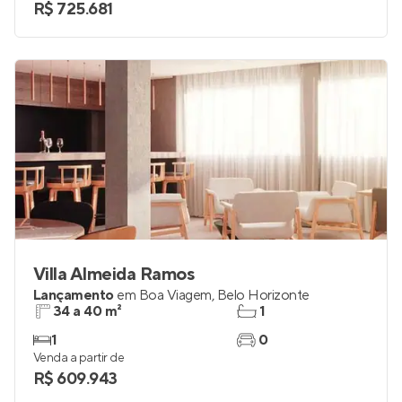
R$ 725.681
Villa Almeida Ramos
Lançamento
em
Boa Viagem
,
Belo Horizonte
34 a 40 m²
1
1
0
Venda a partir de
R$ 609.943