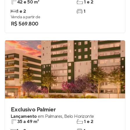
42 e 50 m²
1 e 2
1 e 2
1
Venda a partir de
R$ 569.800
Exclusivo Palmier
Lançamento
em
Palmares
,
Belo Horizonte
35 a 49 m²
1 e 2