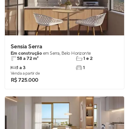
Sensia Serra
Em construção
em
Serra
,
Belo Horizonte
58 a 72 m²
1 e 2
1 a 3
1
Venda a partir de
R$ 725.000