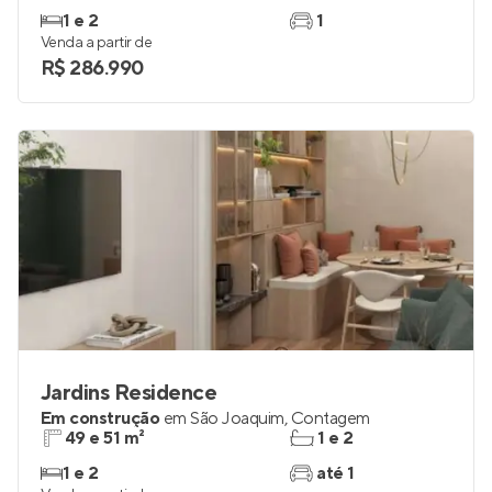
1 e 2
1
Venda a partir de
R$ 286.990
Jardins Residence
Em construção
em
São Joaquim
,
Contagem
49 e 51 m²
1 e 2
1 e 2
até 1