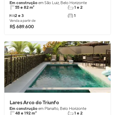
Em construção
em
São Luiz
,
Belo Horizonte
55 e 82 m²
1 e 2
2 e 3
1
Venda a partir de
R$ 689.600
Lares Arco do Triunfo
Em construção
em
Planalto
,
Belo Horizonte
48 e 192 m²
1 e 2