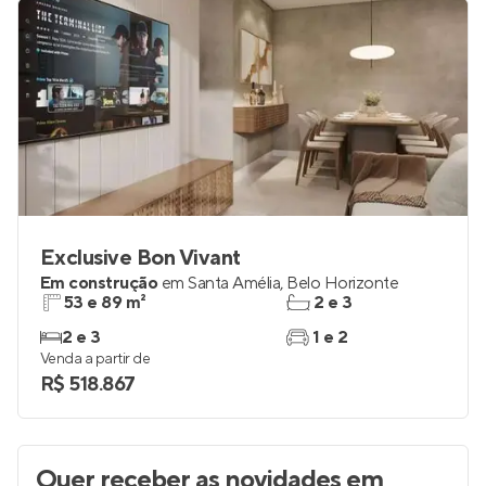
Exclusive Bon Vivant
Em construção
em
Santa Amélia
,
Belo Horizonte
53 e 89 m²
2 e 3
2 e 3
1 e 2
Venda a partir de
R$ 518.867
Quer receber as novidades
em