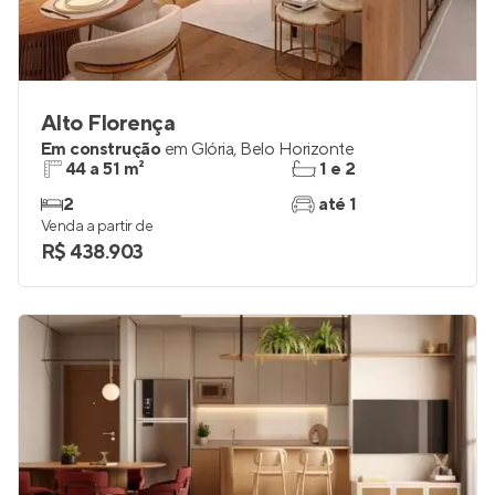
Alto Florença
Em construção
em
Glória
,
Belo Horizonte
44 a 51 m²
1 e 2
2
até 1
Venda a partir de
R$ 438.903