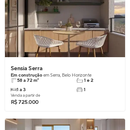
Sensia Serra
Em construção
em
Serra
,
Belo Horizonte
58 a 72 m²
1 e 2
1 a 3
1
Venda a partir de
R$ 725.000