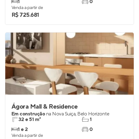
1
0
Venda a partir de
R$ 725.681
Ágora Mall & Residence
Em construção
na
Nova Suiça
,
Belo Horizonte
32 e 51 m²
1
1 e 2
0
Venda a partir de