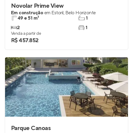
Novolar Prime View
Em construção
em
Estoril
,
Belo Horizonte
49 e 51 m²
1
2
1
Venda a partir de
R$ 457.852
Parque Canoas