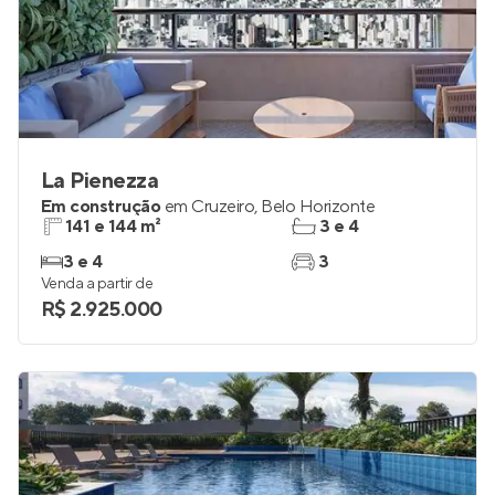
La Pienezza
Em construção
em
Cruzeiro
,
Belo Horizonte
141 e 144 m²
3 e 4
3 e 4
3
Venda a partir de
R$ 2.925.000