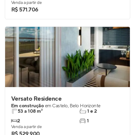
Venda a partir de
R$ 571.706
Versato Residence
Em construção
em
Castelo
,
Belo Horizonte
53 a 108 m²
1 e 2
2
1
Venda a partir de
R$ 529.900