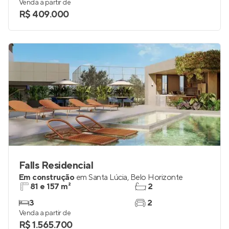
Venda a partir de
R$ 409.000
Falls Residencial
Em construção
em
Santa Lúcia
,
Belo Horizonte
81 e 157 m²
2
3
2
Venda a partir de
R$ 1.565.700