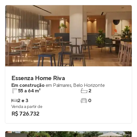
Essenza Home Riva
Em construção
em
Palmares
,
Belo Horizonte
55 a 64 m²
2
2 e 3
0
Venda a partir de
R$ 726.732