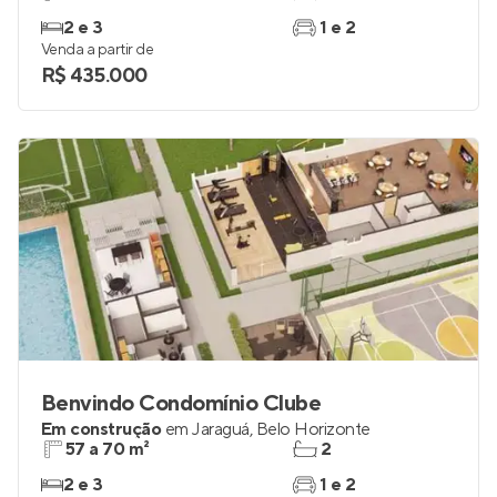
2 e 3
1 e 2
Venda a partir de
R$ 435.000
Benvindo Condomínio Clube
Em construção
em
Jaraguá
,
Belo Horizonte
57 a 70 m²
2
2 e 3
1 e 2