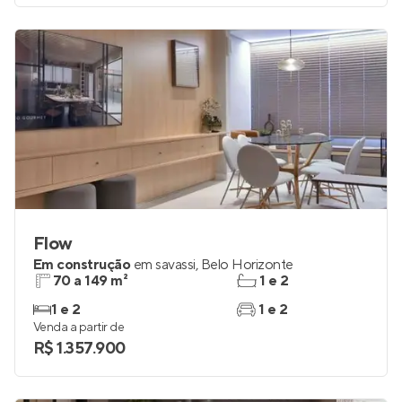
Flow
Em construção
em
savassi
,
Belo Horizonte
70 a 149 m²
1 e 2
1 e 2
1 e 2
Venda a partir de
R$ 1.357.900