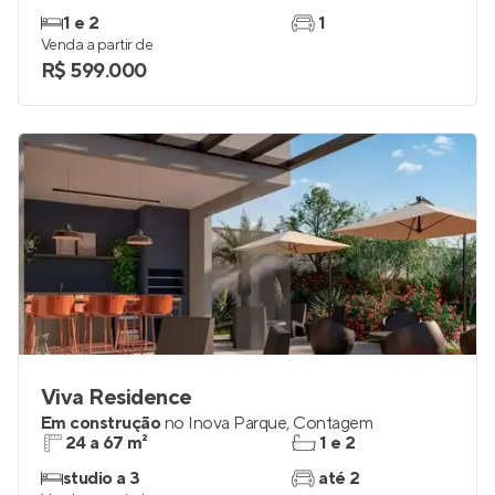
1 e 2
1
Venda a partir de
R$ 599.000
Viva Residence
Em construção
no
Inova Parque
,
Contagem
24 a 67 m²
1 e 2
studio a 3
até 2