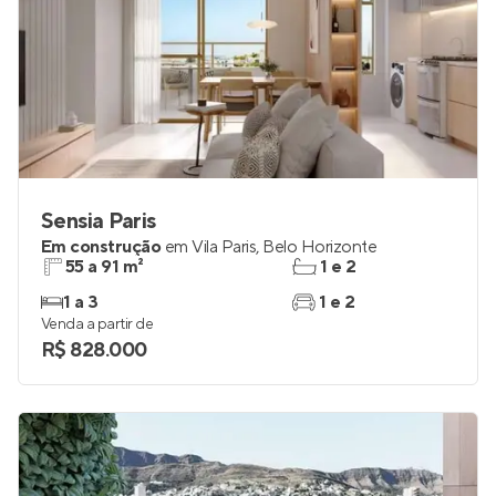
Sensia Paris
Em construção
em
Vila Paris
,
Belo Horizonte
55 a 91 m²
1 e 2
1 a 3
1 e 2
Venda a partir de
R$ 828.000