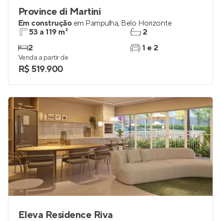
Province di Martini
Em construção
em
Pampulha
,
Belo Horizonte
53 a 119 m²
2
2
1 e 2
Venda a partir de
R$ 519.900
Eleva Residence Riva