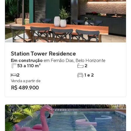
Station Tower Residence
Em construção
em
Fernão Dias
,
Belo Horizonte
53 a 110 m²
2
2
1 e 2
Venda a partir de
R$ 489.900