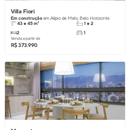
Villa Fiori
Em construção
em
Alípio de Melo
,
Belo Horizonte
43 e 45 m²
1 e 2
2
1
Venda a partir de
R$ 373.990