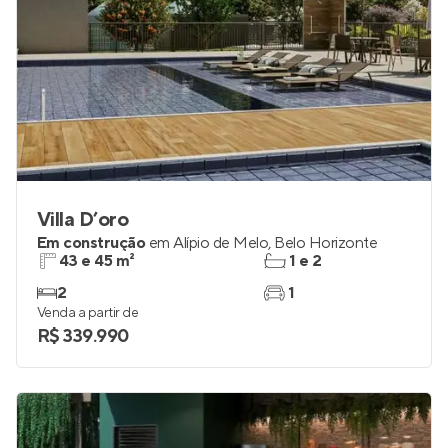
Villa D’oro
Em construção
em
Alípio de Melo
,
Belo Horizonte
43 e 45 m²
1 e 2
2
1
Venda a partir de
R$ 339.990