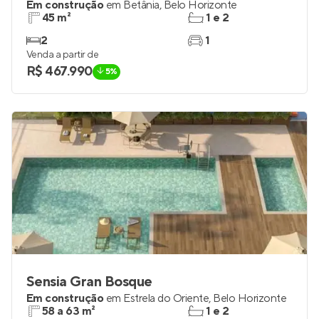
Em construção
em
Betânia
,
Belo Horizonte
45 m²
1 e 2
2
1
Venda a partir de
R$ 467.990
5%
Sensia Gran Bosque
Em construção
em
Estrela do Oriente
,
Belo Horizonte
58 a 63 m²
1 e 2