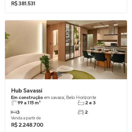
R$ 381.531
Hub Savassi
Em construção
em
savassi
,
Belo Horizonte
99 a 115 m²
2 e 3
3
2
Venda a partir de
R$ 2.248.700