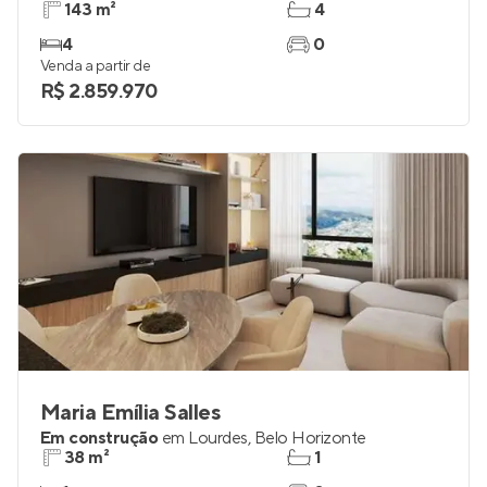
143 m²
4
4
0
Venda a partir de
R$ 2.859.970
Maria Emília Salles
Em construção
em
Lourdes
,
Belo Horizonte
38 m²
1