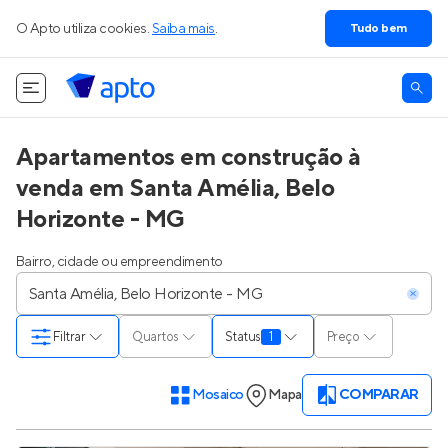
O Apto utiliza cookies.
Saiba mais
.
Tudo bem
Apartamentos em construção à
venda em Santa Amélia, Belo
Horizonte - MG
Bairro, cidade ou empreendimento
Filtrar
Quartos
Status
1
Preço
Mosaico
Mapa
COMPARAR