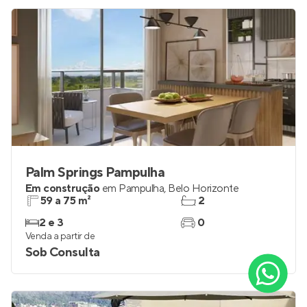
Palm Springs Pampulha
Em construção
em
Pampulha
,
Belo Horizonte
59 a 75 m²
2
2 e 3
0
Venda a partir de
Sob Consulta