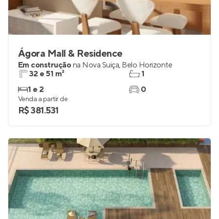
Ágora Mall & Residence
Em construção
na
Nova Suiça
,
Belo Horizonte
32 e 51 m²
1
1 e 2
0
Venda a partir de
R$ 381.531