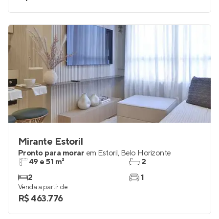
Mirante Estoril
Pronto para morar
em
Estoril
,
Belo Horizonte
49 e 51 m²
2
2
1
Venda a partir de
R$ 463.776