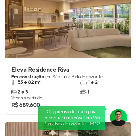
Eleva Residence Riva
Em construção
em
São Luiz
,
Belo Horizonte
55 e 82 m²
1 e 2
2 e 3
1
Venda a partir de
R$ 689.600
Olá, precisa de ajuda para
encontrar um imóvel em Vila
Paris, Belo Horizonte - MG?