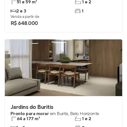
51 e 59 m²
1 e 2
2 e 3
1
Venda a partir de
R$ 648.000
Jardins do Buritis
Pronto para morar
em
Buritis
,
Belo Horizonte
64 a 177 m²
1 e 2