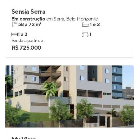
Sensia Serra
Em construção
em
Serra
,
Belo Horizonte
58 a 72 m²
1 e 2
1 a 3
1
Venda a partir de
R$ 725.000