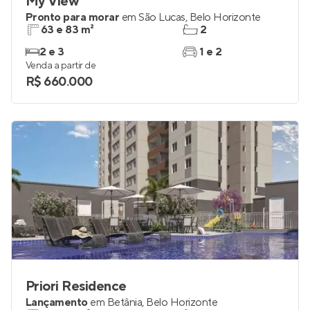
My View
Pronto para morar
em
São Lucas
,
Belo Horizonte
63 e 83 m²
2
2 e 3
1 e 2
Venda a partir de
R$ 660.000
Priori Residence
Lançamento
em
Betânia
,
Belo Horizonte