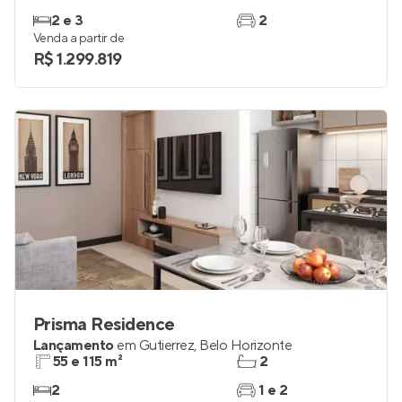
2 e 3
2
Venda a partir de
R$ 1.299.819
Prisma Residence
Lançamento
em
Gutierrez
,
Belo Horizonte
55 e 115 m²
2
2
1 e 2