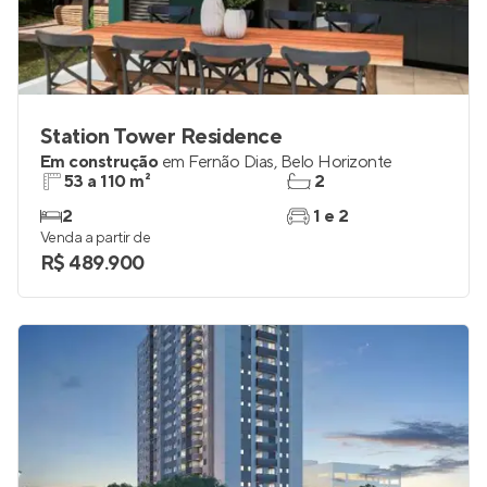
Station Tower Residence
Em construção
em
Fernão Dias
,
Belo Horizonte
53 a 110 m²
2
2
1 e 2
Venda a partir de
R$ 489.900