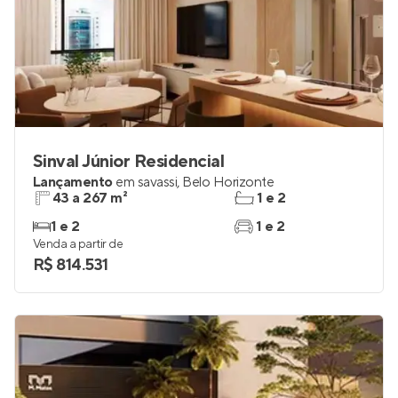
Sinval Júnior Residencial
Lançamento
em
savassi
,
Belo Horizonte
43 a 267 m²
1 e 2
1 e 2
1 e 2
Venda a partir de
R$ 814.531