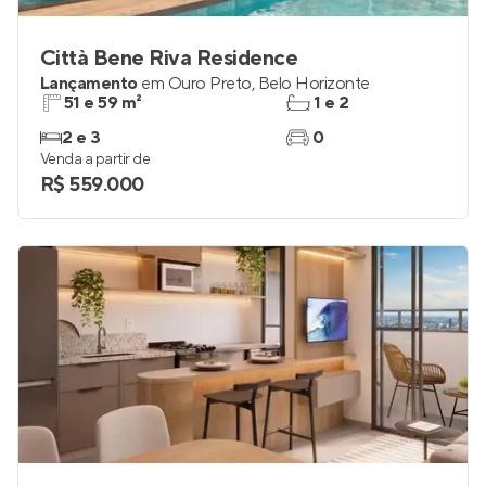
Città Bene Riva Residence
Lançamento
em
Ouro Preto
,
Belo Horizonte
51 e 59 m²
1 e 2
2 e 3
0
Venda a partir de
R$ 559.000