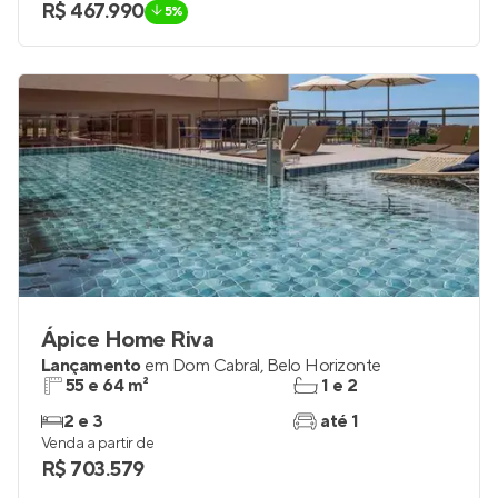
R$ 467.990
5%
Ápice Home Riva
Lançamento
em
Dom Cabral
,
Belo Horizonte
55 e 64 m²
1 e 2
2 e 3
até 1
Venda a partir de
R$ 703.579