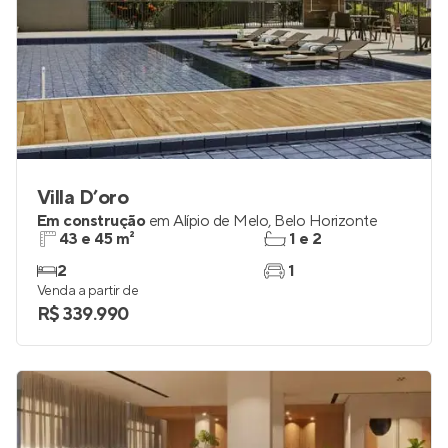
Villa D’oro
Em construção
em
Alípio de Melo
,
Belo Horizonte
43 e 45 m²
1 e 2
2
1
Venda a partir de
R$ 339.990