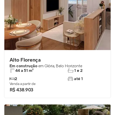
Alto Florença
Em construção
em
Glória
,
Belo Horizonte
44 a 51 m²
1 e 2
2
até 1
Venda a partir de
R$ 438.903