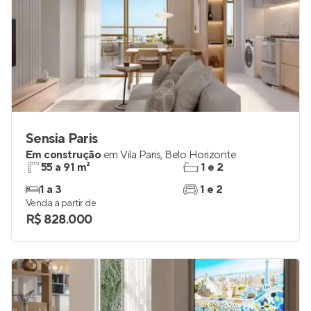
Sensia Paris
Em construção
em
Vila Paris
,
Belo Horizonte
55 a 91 m²
1 e 2
1 a 3
1 e 2
Venda a partir de
R$ 828.000