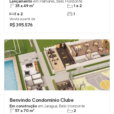
Lançamento
em
Palmares
,
Belo Horizonte
35 a 49 m²
1 e 2
1 e 2
1
Venda a partir de
R$ 395.576
Benvindo Condomínio Clube
Em construção
em
Jaraguá
,
Belo Horizonte
57 a 70 m²
2