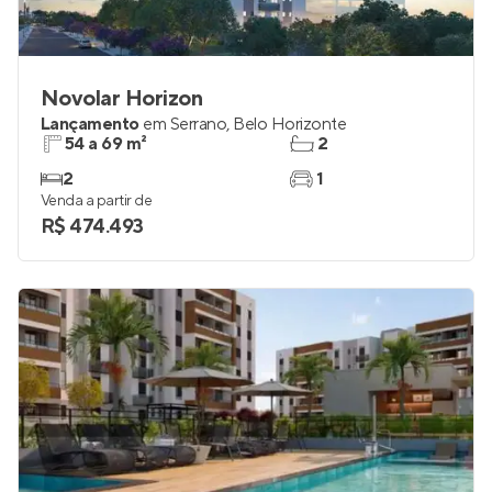
Novolar Horizon
Lançamento
em
Serrano
,
Belo Horizonte
54 a 69 m²
2
2
1
Venda a partir de
R$ 474.493