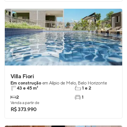
Villa Fiori
Em construção
em
Alípio de Melo
,
Belo Horizonte
43 e 45 m²
1 e 2
2
1
Venda a partir de
R$ 373.990