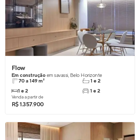
Flow
Em construção
em
savassi
,
Belo Horizonte
70 a 149 m²
1 e 2
1 e 2
1 e 2
Venda a partir de
R$ 1.357.900