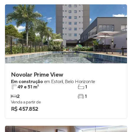
Novolar Prime View
Em construção
em
Estoril
,
Belo Horizonte
49 e 51 m²
1
2
1
Venda a partir de
R$ 457.852