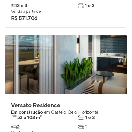
2 e 3
1 e 2
Venda a partir de
R$ 571.706
Versato Residence
Em construção
em
Castelo
,
Belo Horizonte
53 a 108 m²
1 e 2
2
1