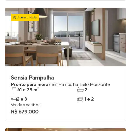
Últimas
unidades
Sensia Pampulha
Pronto para morar
em
Pampulha
,
Belo Horizonte
61 e 79 m²
2
2 e 3
1 e 2
Venda a partir de
R$ 679.000