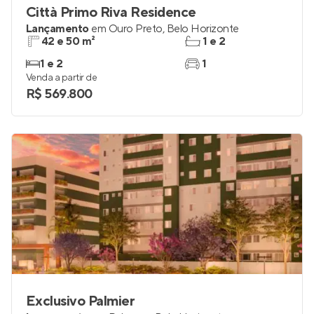
Città Primo Riva Residence
Lançamento
em
Ouro Preto
,
Belo Horizonte
42 e 50 m²
1 e 2
1 e 2
1
Venda a partir de
R$ 569.800
Exclusivo Palmier