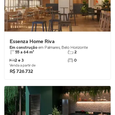
Essenza Home Riva
Em construção
em
Palmares
,
Belo Horizonte
55 a 64 m²
2
2 e 3
0
Venda a partir de
R$ 726.732