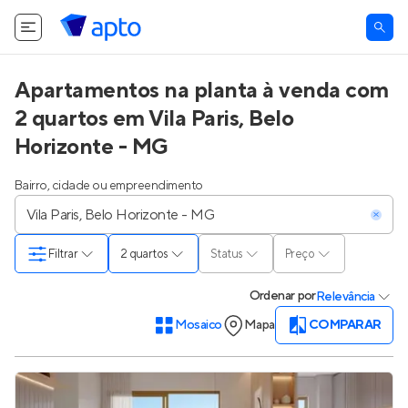
Apartamentos na planta à venda com
2 quartos em Vila Paris, Belo
Horizonte - MG
Bairro, cidade ou empreendimento
Filtrar
2 quartos
Status
Preço
Ordenar
por
Relevância
Mosaico
Mapa
COMPARAR