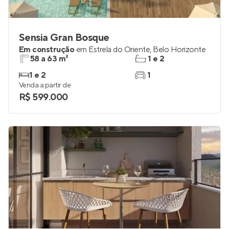
Sensia Gran Bosque
Em construção
em
Estrela do Oriente
,
Belo Horizonte
58 a 63 m²
1 e 2
1 e 2
1
Venda a partir de
R$ 599.000