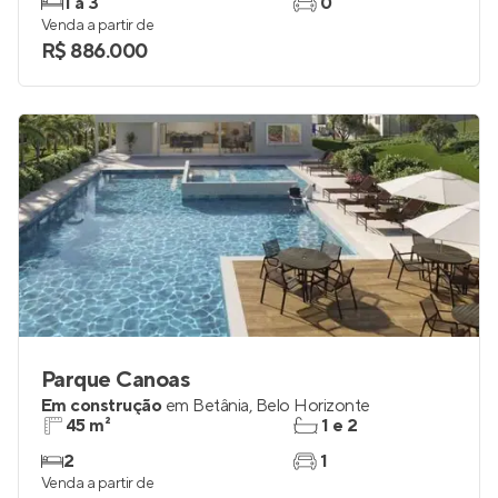
1 a 3
0
Venda a partir de
R$ 886.000
Parque Canoas
Em construção
em
Betânia
,
Belo Horizonte
45 m²
1 e 2
2
1
Venda a partir de