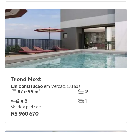
Trend Next
Em construção
em
Verdão
,
Cuiabá
87 e 99 m²
2
2 e 3
1
Venda a partir de
R$ 960.670