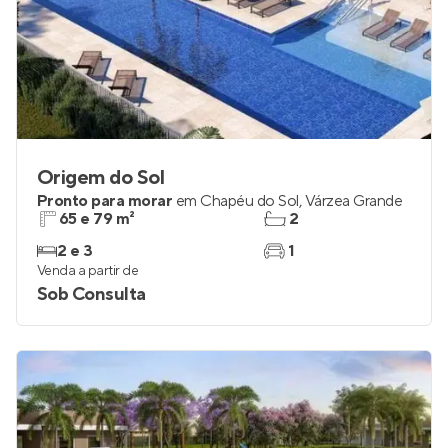
Origem do Sol
Pronto para morar
em
Chapéu do Sol
,
Várzea Grande
65 e 79 m²
2
2 e 3
1
Venda a partir de
Sob Consulta