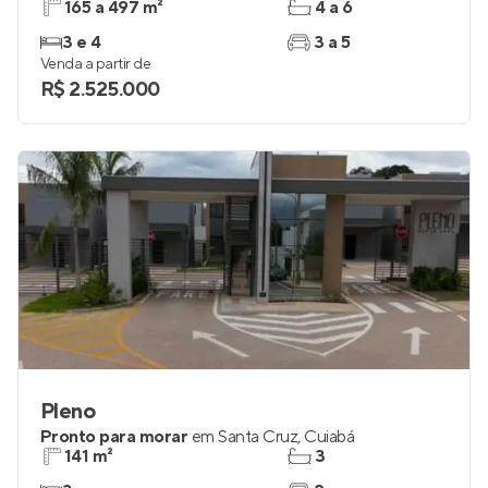
165 a 497 m²
4 a 6
3 e 4
3 a 5
Venda a partir de
R$ 2.525.000
Pleno
Pronto para morar
em
Santa Cruz
,
Cuiabá
141 m²
3