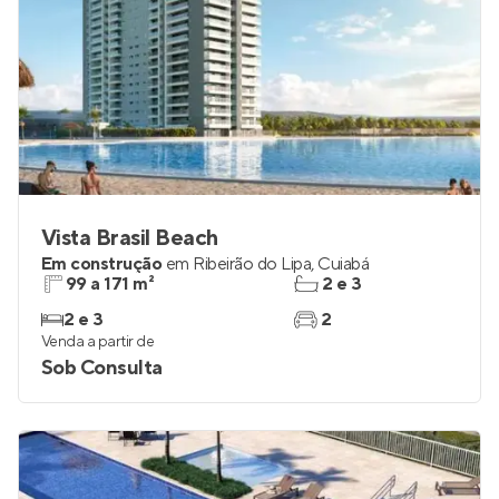
Vista Brasil Beach
Em construção
em
Ribeirão do Lipa
,
Cuiabá
99 a 171 m²
2 e 3
2 e 3
2
Venda a partir de
Sob Consulta