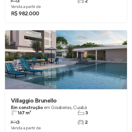
3
2
Venda a partir de
R$ 982.000
Villaggio Brunello
Em construção
em
Goiabeiras
,
Cuiabá
167 m²
3
3
2
Venda a partir de