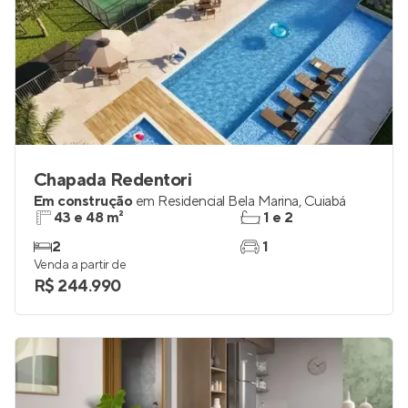
Chapada Redentori
Em construção
em
Residencial Bela Marina
,
Cuiabá
43 e 48 m²
1 e 2
2
1
Venda a partir de
R$ 244.990