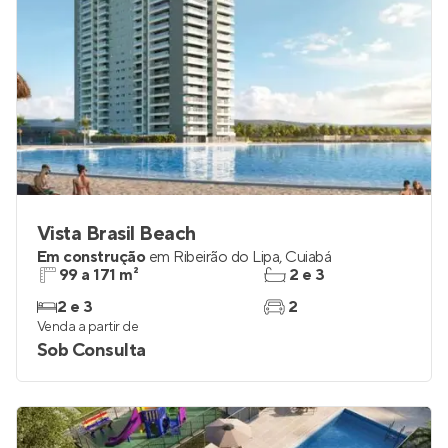
Vista Brasil Beach
Em construção
em
Ribeirão do Lipa
,
Cuiabá
99 a 171 m²
2 e 3
2 e 3
2
Venda a partir de
Sob Consulta