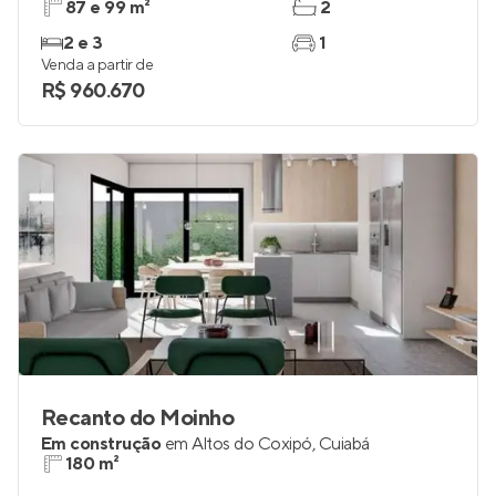
87 e 99 m²
2
2 e 3
1
Venda a partir de
R$ 960.670
Recanto do Moinho
Em construção
em
Altos do Coxipó
,
Cuiabá
180 m²