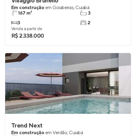
Villaggio Brunello
Em construção
em
Goiabeiras
,
Cuiabá
167 m²
3
3
2
Venda a partir de
R$ 2.338.000
Trend Next
Em construção
em
Verdão
,
Cuiabá