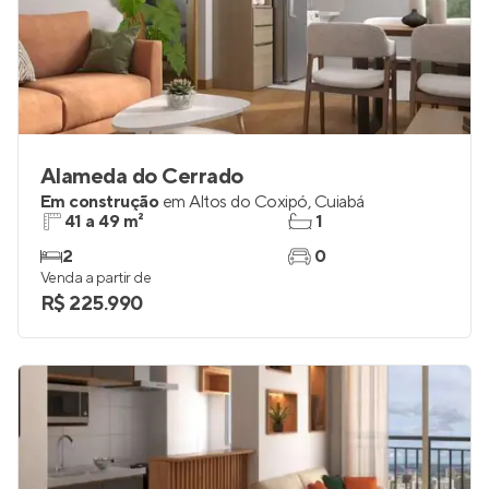
Alameda do Cerrado
Em construção
em
Altos do Coxipó
,
Cuiabá
41 a 49 m²
1
2
0
Venda a partir de
R$ 225.990