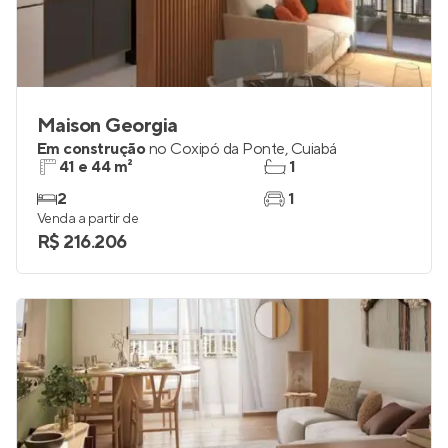
Maison Georgia
Em construção
no
Coxipó da Ponte
,
Cuiabá
41 e 44 m²
1
2
1
Venda a partir de
R$ 216.206