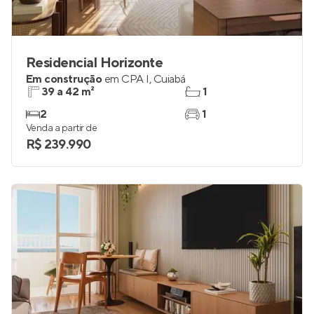
Residencial Horizonte
Em construção
em
CPA I
,
Cuiabá
39 a 42 m²
1
2
1
Venda a partir de
R$ 239.990