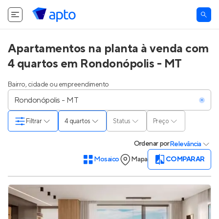
Apartamentos na planta à venda com
4 quartos em Rondonópolis - MT
Bairro, cidade ou empreendimento
Filtrar
4 quartos
Status
Preço
Ordenar
por
Relevância
Mosaico
Mapa
COMPARAR