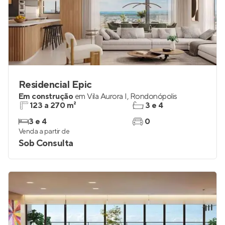
Residencial Epic
Em construção
em
Vila Aurora I
,
Rondonópolis
123 a 270 m²
3 e 4
3 e 4
0
Venda a partir de
Sob Consulta