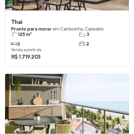
Thai
Pronto para morar
em
Camboinha
,
Cabedelo
125 m²
3
3
2
Venda a partir de
R$ 1.719.203