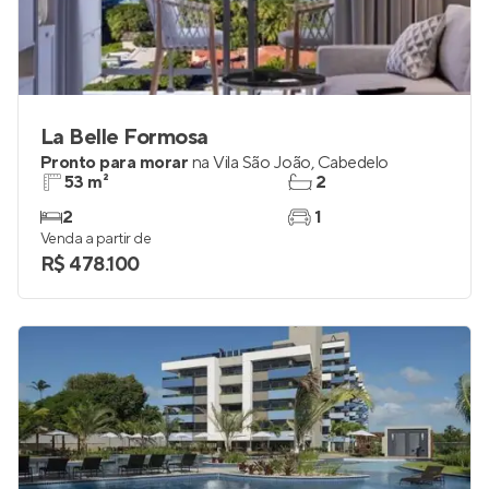
La Belle Formosa
Pronto para morar
na
Vila São João
,
Cabedelo
53 m²
2
2
1
Venda a partir de
R$ 478.100