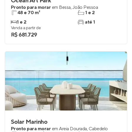
Ocean Art Park
Pronto para morar
em
Bessa
,
João Pessoa
48 e 70 m²
1 e 2
1 e 2
até 1
Venda a partir de
R$ 681.729