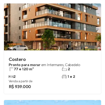
R$ 499.900
Costero
Pronto para morar
em
Intermares
,
Cabedelo
77 e 120 m²
2
2
1 e 2
Venda a partir de
R$ 939.000