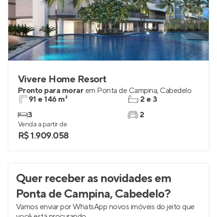
Vivere Home Resort
Pronto para morar
em
Ponta de Campina
,
Cabedelo
91 e 146 m²
2 e 3
3
2
Venda a partir de
R$ 1.909.058
Quer receber as novidades
em