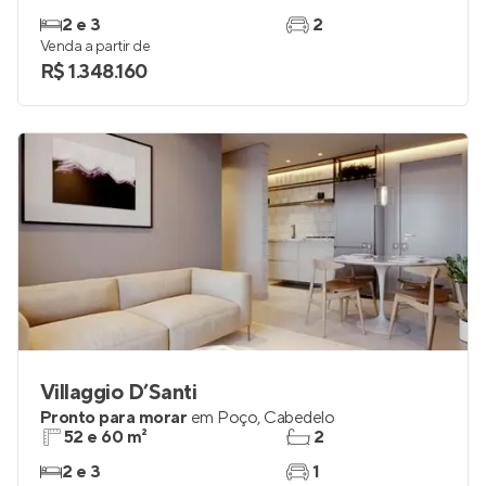
Urban Blue View
Pronto para morar
em
Intermares
,
Cabedelo
93 e 94 m²
2
2 e 3
2
Venda a partir de
R$ 1.348.160
Villaggio D’Santi
Pronto para morar
em
Poço
,
Cabedelo