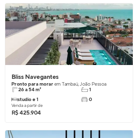
R$ 998.740
Bliss Navegantes
Pronto para morar
em
Tambaú
,
João Pessoa
26 a 54 m²
1
studio e 1
0
Venda a partir de
R$ 425.904