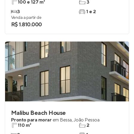
Solar Marinho
Pronto para morar
em
Areia Dourada
,
Cabedelo
100 e 127 m²
3
3
1 e 2
Venda a partir de
R$ 1.810.000
Malibu Beach House