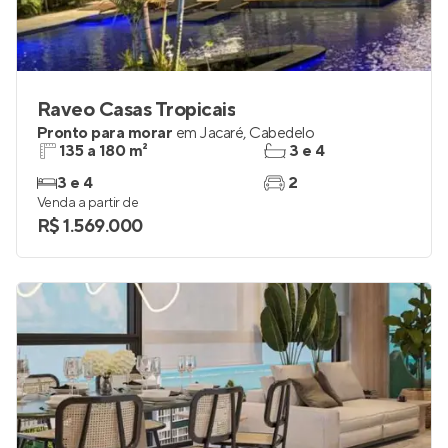
Raveo Casas Tropicais
Pronto para morar
em
Jacaré
,
Cabedelo
135 a 180 m²
3 e 4
3 e 4
2
Venda a partir de
R$ 1.569.000