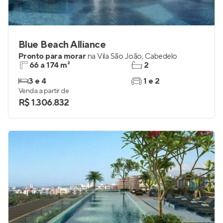
Blue Beach Alliance
Pronto para morar
na
Vila São João
,
Cabedelo
66 a 174 m²
2
3 e 4
1 e 2
Venda a partir de
R$ 1.306.832