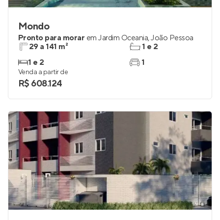
Mondo
Pronto para morar
em
Jardim Oceania
,
João Pessoa
29 a 141 m²
1 e 2
1 e 2
1
Venda a partir de
R$ 608.124