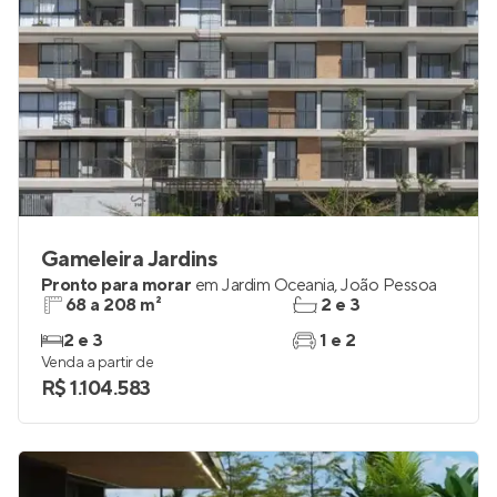
Gameleira Jardins
Pronto para morar
em
Jardim Oceania
,
João Pessoa
68 a 208 m²
2 e 3
2 e 3
1 e 2
Venda a partir de
R$ 1.104.583