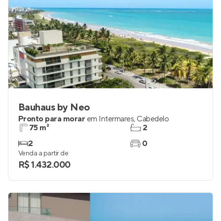
Bauhaus by Neo
Pronto para morar
em
Intermares
,
Cabedelo
75 m²
2
2
0
Venda a partir de
R$ 1.432.000