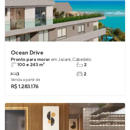
Ocean Drive
Pronto para morar
em
Jacaré
,
Cabedelo
100 e 243 m²
2
3
2
Venda a partir de
R$ 1.283.176