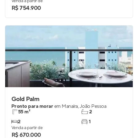
29 a 72 m²
1 e 2
1 e 2
1
Venda a partir de
R$ 754.900
Gold Palm
Pronto para morar
em
Manaíra
,
João Pessoa
55 m²
2