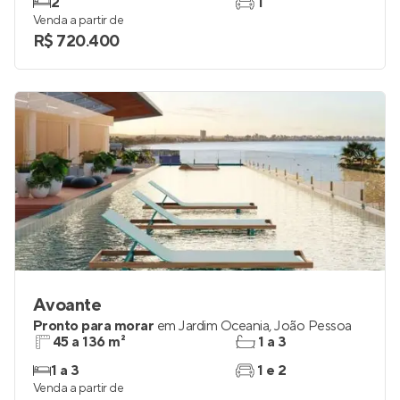
Pronto para morar
em
Bessa
,
João Pessoa
110 m²
2
2
1
Venda a partir de
R$ 720.400
Avoante
Pronto para morar
em
Jardim Oceania
,
João Pessoa
45 a 136 m²
1 a 3