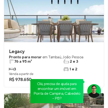
Legacy
Pronto para morar
em
Tambaú
,
João Pessoa
76 a 95 m²
2 e 3
3
1 e 2
Venda a partir de
R$ 978.650