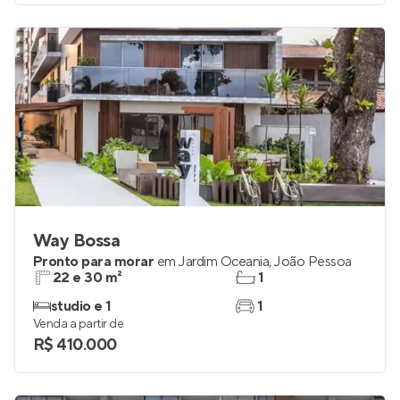
Venda a partir de
R$ 1.173.788
Way Bossa
Pronto para morar
em
Jardim Oceania
,
João Pessoa
22 e 30 m²
1
studio e 1
1
Venda a partir de
R$ 410.000