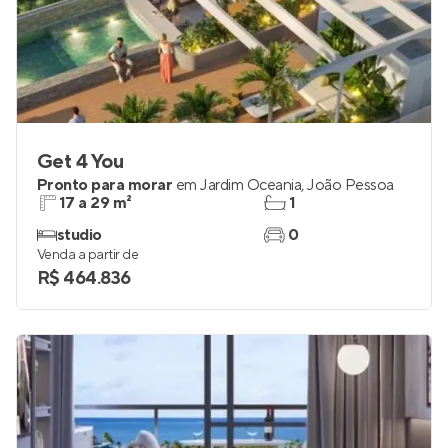
Get 4 You
Pronto para morar
em
Jardim Oceania
,
João Pessoa
17 a 29 m²
1
studio
0
Venda a partir de
R$ 464.836