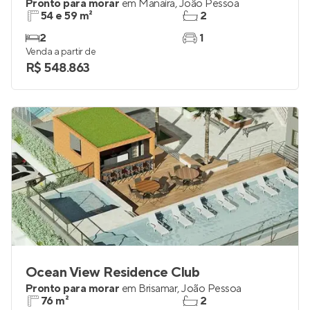
Ocean Flat Residence
Pronto para morar
em
Manaíra
,
João Pessoa
54 e 59 m²
2
2
1
Venda a partir de
R$ 548.863