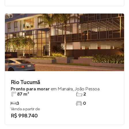
2
1
Venda a partir de
R$ 670.000
Rio Tucumã
Pronto para morar
em
Manaíra
,
João Pessoa
87 m²
2
3
0
Venda a partir de