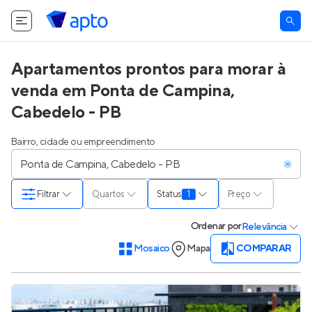
O Apto utiliza cookies.
Saiba mais
.
Tudo bem
Apartamentos prontos para morar à
venda em Ponta de Campina,
Cabedelo - PB
Bairro, cidade ou empreendimento
Filtrar
Quartos
Status
1
Preço
Ordenar
por
Relevância
Mosaico
Mapa
COMPARAR