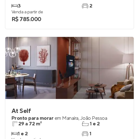
Ocean View Residence Club
Pronto para morar
em
Brisamar
,
João Pessoa
76 m²
2
3
2
Venda a partir de
R$ 785.000
At Self
Pronto para morar
em
Manaíra
,
João Pessoa