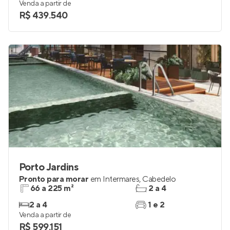
52 e 60 m²
2
2 e 3
1
Venda a partir de
R$ 439.540
Porto Jardins
Pronto para morar
em
Intermares
,
Cabedelo
66 a 225 m²
2 a 4