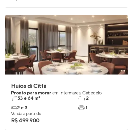
2 a 4
1 e 2
Venda a partir de
R$ 599.151
Huios di Città
Pronto para morar
em
Intermares
,
Cabedelo
53 e 64 m²
2
2 e 3
1
Venda a partir de