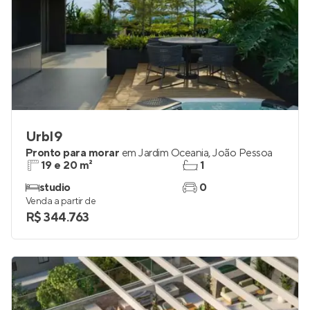
UrbI9
Pronto para morar
em
Jardim Oceania
,
João Pessoa
19 e 20 m²
1
studio
0
Venda a partir de
R$ 344.763