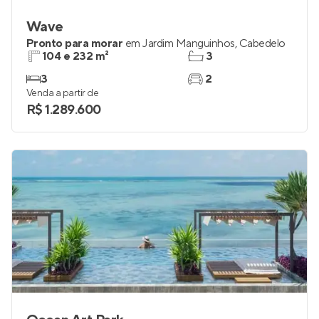
Wave
Pronto para morar
em
Jardim Manguinhos
,
Cabedelo
104 e 232 m²
3
3
2
Venda a partir de
R$ 1.289.600