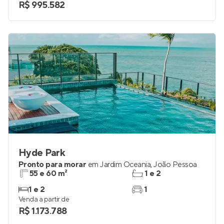
1 a 3
1 e 2
Venda a partir de
R$ 995.582
Hyde Park
Pronto para morar
em
Jardim Oceania
,
João Pessoa
55 e 60 m²
1 e 2
1 e 2
1