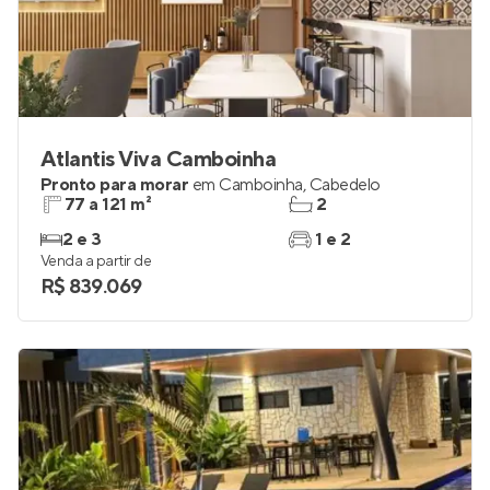
Atlantis Viva Camboinha
Pronto para morar
em
Camboinha
,
Cabedelo
77 a 121 m²
2
2 e 3
1 e 2
Venda a partir de
R$ 839.069