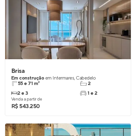
Brisa
Em construção
em
Intermares
,
Cabedelo
55 e 71 m²
2
2 e 3
1 e 2
Venda a partir de
R$ 543.250