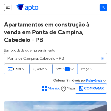
O Apto utiliza cookies.
Saiba mais
.
Tudo bem
Apartamentos em construção à
venda em Ponta de Campina,
Cabedelo - PB
Bairro, cidade ou empreendimento
Filtrar
Quartos
Status
1
Preço
Ordenar
9 imóveis
por
Relevância
Mosaico
Mapa
COMPARAR