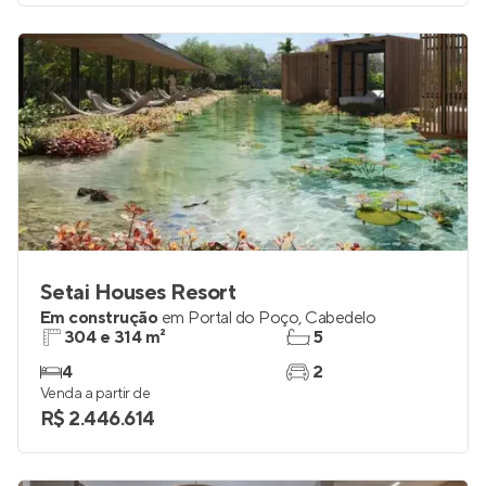
Venda a partir de
R$ 603.492
Setai Houses Resort
Em construção
em
Portal do Poço
,
Cabedelo
304 e 314 m²
5
4
2
Venda a partir de
R$ 2.446.614