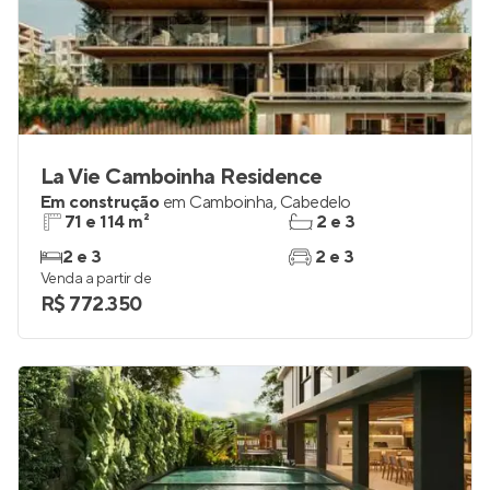
La Vie Camboinha Residence
Em construção
em
Camboinha
,
Cabedelo
71 e 114 m²
2 e 3
2 e 3
2 e 3
Venda a partir de
R$ 772.350