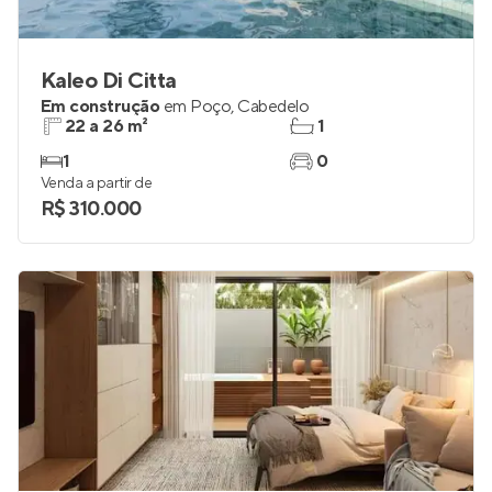
Kaleo Di Citta
Em construção
em
Poço
,
Cabedelo
22 a 26 m²
1
1
0
Venda a partir de
R$ 310.000