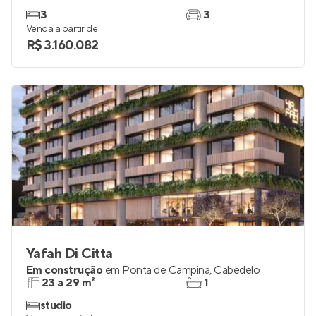
Bahay Alliance
Em construção
em
Ponta de Campina
,
Cabedelo
180 e 239 m²
4
3
3
Venda a partir de
R$ 3.160.082
Yafah Di Citta
Em construção
em
Ponta de Campina
,
Cabedelo