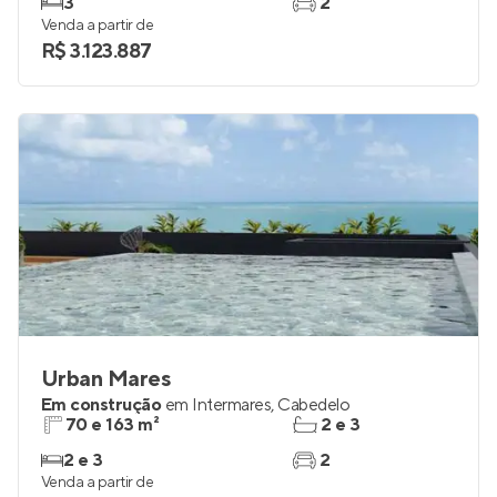
Em construção
em
Intermares
,
Cabedelo
160 m²
3
3
2
Venda a partir de
R$ 3.123.887
Urban Mares
Em construção
em
Intermares
,
Cabedelo
70 e 163 m²
2 e 3