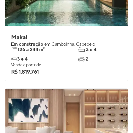
Makai
Em construção
em
Camboinha
,
Cabedelo
126 a 244 m²
3 e 4
3 e 4
2
Venda a partir de
R$ 1.819.761