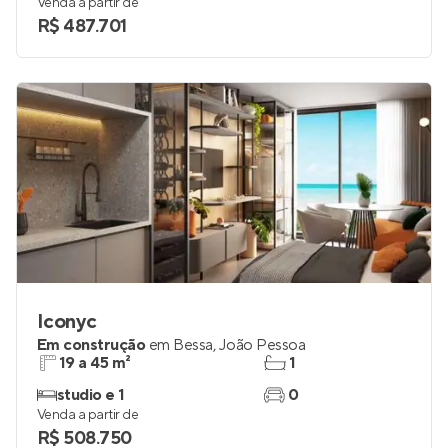
22 e 46 m²
1
studio
0
Venda a partir de
R$ 487.701
Iconyc
Em construção
em
Bessa
,
João Pessoa
19 a 45 m²
1