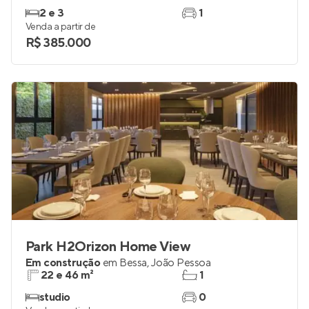
Plaza Bela Vista
Em construção
em
Intermares
,
Cabedelo
53 e 81 m²
2
2 e 3
1
Venda a partir de
R$ 385.000
Park H2Orizon Home View
Em construção
em
Bessa
,
João Pessoa