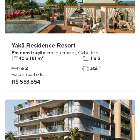
Yakã Residence Resort
Em construção
em
Intermares
,
Cabedelo
40 a 181 m²
1 e 2
1 e 2
até 1
Venda a partir de
R$ 553.654