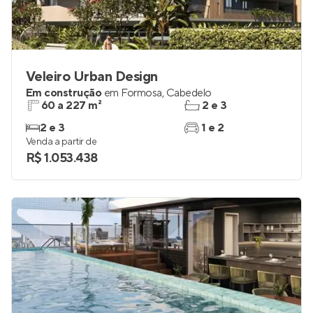
Veleiro Urban Design
Em construção
em
Formosa
,
Cabedelo
60 a 227 m²
2 e 3
2 e 3
1 e 2
Venda a partir de
R$ 1.053.438