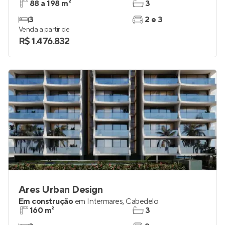
Leme by Neo
Em construção
em
Camboinha
,
Cabedelo
88 a 198 m²
3
3
2 e 3
Venda a partir de
R$ 1.476.832
Ares Urban Design