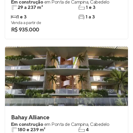
Setai Beach Resort
Em construção
em
Ponta de Campina
,
Cabedelo
29 a 237 m²
1 e 3
1 e 3
1 a 3
Venda a partir de
R$ 935.000