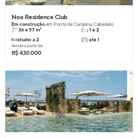
Noa Residence Club
Em construção
em
Ponta de Campina
,
Cabedelo
36 e 57 m²
1 e 2
studio a 2
até 1
Venda a partir de
R$ 430.000