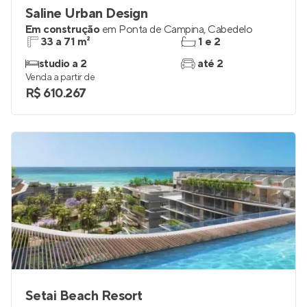
Saline Urban Design
Em construção
em
Ponta de Campina
,
Cabedelo
33 a 71 m²
1 e 2
studio a 2
até 2
Venda a partir de
R$ 610.267