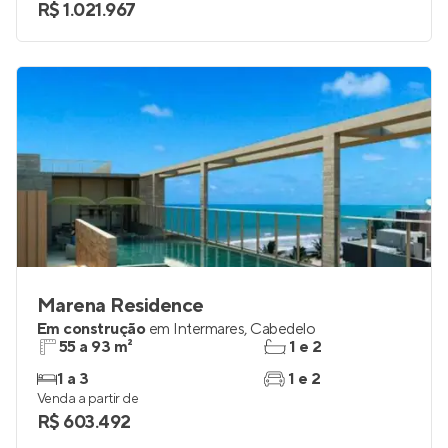
2 e 3
2
Venda a partir de
R$ 1.021.967
Marena Residence
Em construção
em
Intermares
,
Cabedelo
55 a 93 m²
1 e 2
1 a 3
1 e 2