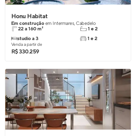
Honu Habitat
Em construção
em
Intermares
,
Cabedelo
22 a 160 m²
1 e 2
studio a 3
1 e 2
Venda a partir de
R$ 330.259