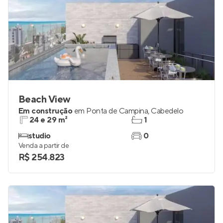
Beach View
Em construção
em
Ponta de Campina
,
Cabedelo
24 e 29 m²
1
studio
0
Venda a partir de
R$ 254.823