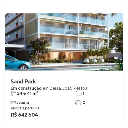
studio e 1
0
Venda a partir de
R$ 508.750
Sand Park
Em construção
em
Bessa
,
João Pessoa
24 e 41 m²
1
studio
0
Venda a partir de