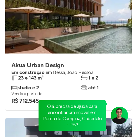
Akua Urban Design
Em construção
em
Bessa
,
João Pessoa
23 e 143 m²
1 e 2
studio e 2
até 1
Olá, precisa de ajuda para
Venda a partir de
encontrar um imóvel em
R$ 712.545
Ponta de Campina, Cabedelo
- PB?