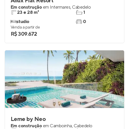
Allux Flat Resort
Em construção
em
Intermares
,
Cabedelo
23 e 28 m²
1
studio
0
Venda a partir de
R$ 309.672