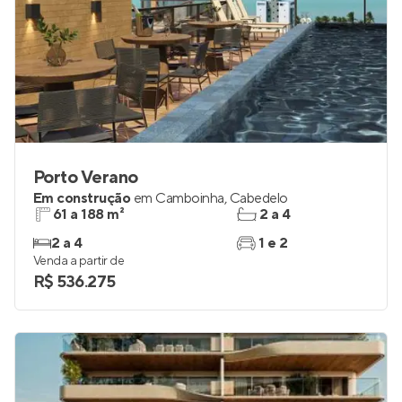
Porto Verano
Em construção
em
Camboinha
,
Cabedelo
61 a 188 m²
2 a 4
2 a 4
1 e 2
Venda a partir de
R$ 536.275