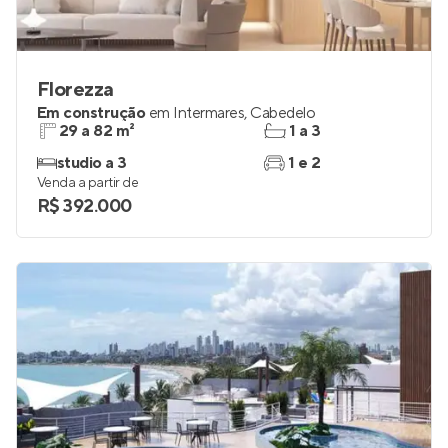
Florezza
Em construção
em
Intermares
,
Cabedelo
29 a 82 m²
1 a 3
studio a 3
1 e 2
Venda a partir de
R$ 392.000