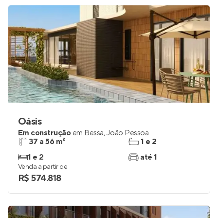
R$ 642.604
Oásis
Em construção
em
Bessa
,
João Pessoa
37 a 56 m²
1 e 2
1 e 2
até 1
Venda a partir de
R$ 574.818