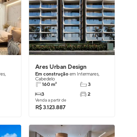
Ares Urban Design
res
,
Em construção
em
Intermares
,
Cabedelo
160 m²
3
3
2
Venda a partir de
R$ 3.123.887