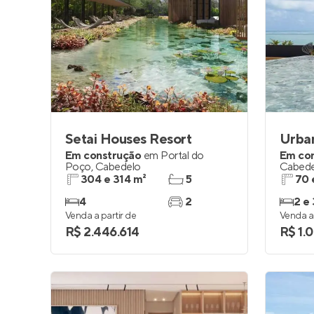
Setai Houses Resort
Urba
Em construção
em
Portal do
Em co
Poço
,
Cabedelo
Cabede
304 e 314 m²
5
70 
4
2
2 e 
Venda a partir de
Venda a 
R$ 2.446.614
R$ 1.