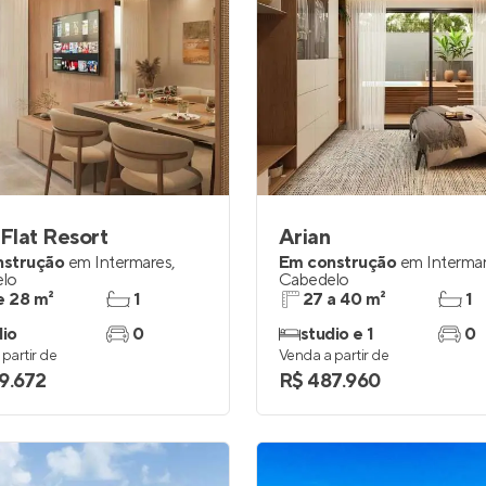
 Flat Resort
Arian
nstrução
em
Intermares
,
Em construção
em
Interma
lo
Cabedelo
e 28 m²
1
27 a 40 m²
1
dio
0
studio e 1
0
partir de
Venda a partir de
9.672
R$ 487.960