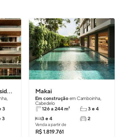
La Vie Camboinha Residence
Makai
nha
,
Em construção
em
Camboinha
,
Cabedelo
e 3
126 a 244 m²
3 e 4
e 3
3 e 4
2
Venda a partir de
R$ 1.819.761