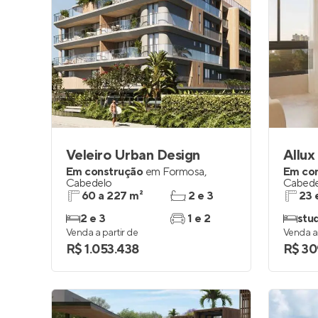
Veleiro Urban Design
Allux
Em construção
em
Formosa
,
Em co
Cabedelo
Cabede
60 a 227 m²
2 e 3
23 
2 e 3
1 e 2
stu
Venda a partir de
Venda a 
R$ 1.053.438
R$ 30