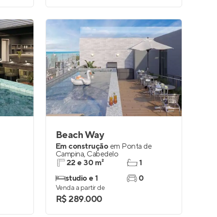
Beach Way
Em construção
em
Ponta de
Campina
,
Cabedelo
22 e 30 m²
1
studio e 1
0
Venda a partir de
R$ 289.000