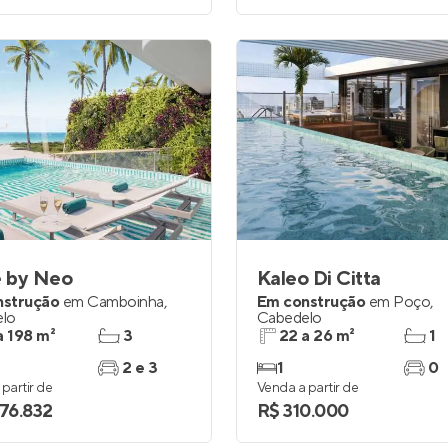
 by Neo
Kaleo Di Citta
nstrução
em
Camboinha
,
Em construção
em
Poço
,
lo
Cabedelo
a 198 m²
3
22 a 26 m²
1
2 e 3
1
0
partir de
Venda a partir de
476.832
R$ 310.000