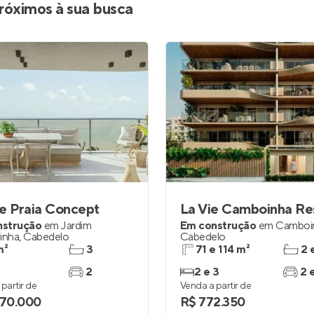
róximos à sua busca
e Praia Concept
nstrução
em
Jardim
Em construção
em
Camboi
inha
,
Cabedelo
Cabedelo
m²
3
71 e 114 m²
2 
2
2 e 3
2 
partir de
Venda a partir de
070.000
R$ 772.350