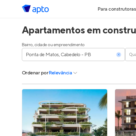
Para construtoras
Apartamentos em constru
Geração de Le
Geração de Vis
Bairro, cidade ou empreendimento
Qua
Geração de Ve
Ordenar
por
Relevância
Maiores Const
Parcerias Imobi
Anunciar Imóve
Entrar no Pa