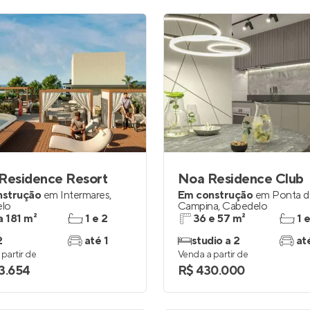
Residence Resort
Noa Residence Club
nstrução
em
Intermares
,
Em construção
em
Ponta d
lo
Campina
,
Cabedelo
a 181 m²
1 e 2
36 e 57 m²
1 
2
até 1
studio a 2
at
partir de
Venda a partir de
3.654
R$ 430.000