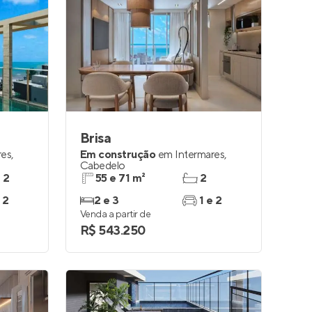
Brisa
res
,
Em construção
em
Intermares
,
Cabedelo
e 2
55 e 71 m²
2
 2
2 e 3
1 e 2
Venda a partir de
R$ 543.250