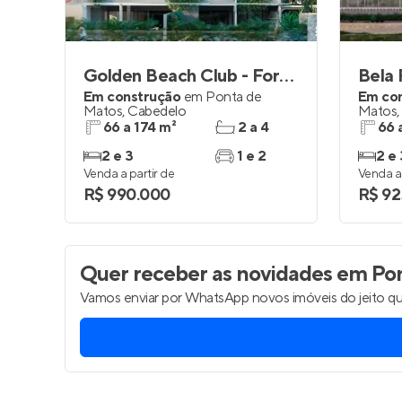
Golden Beach Club - Formosa
Bela
Em construção
em
Ponta de
Em co
Matos
,
Cabedelo
Matos
66 a 174 m²
2 a 4
66 
2 e 3
1 e 2
2 e 
Venda a partir de
Venda a 
R$ 990.000
R$ 92
Quer receber as novidades
em Pon
Vamos enviar por WhatsApp novos imóveis do jeito qu