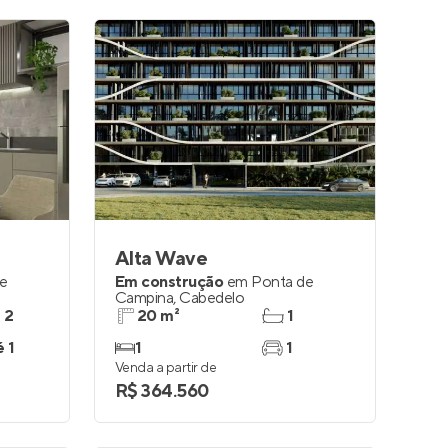
Alta Wave
e
Em construção
em
Ponta de
Campina
,
Cabedelo
e 2
20 m²
1
é 1
1
1
Venda a partir de
R$ 364.560