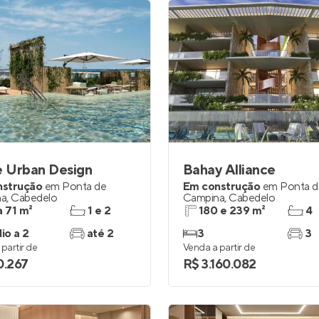
e Urban Design
Bahay Alliance
nstrução
em
Ponta de
Em construção
em
Ponta d
na
,
Cabedelo
Campina
,
Cabedelo
a 71 m²
1 e 2
180 e 239 m²
4
io a 2
até 2
3
3
partir de
Venda a partir de
0.267
R$ 3.160.082