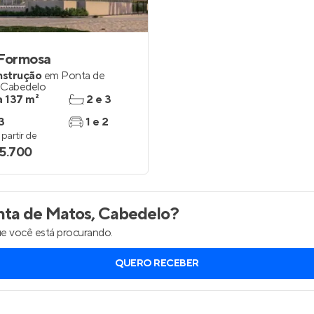
Entrar no Apto
 Formosa
nstrução
em
Ponta de
,
Cabedelo
a 137 m²
2 e 3
3
1 e 2
partir de
5.700
ta de Matos, Cabedelo
?
e você está procurando.
QUERO RECEBER