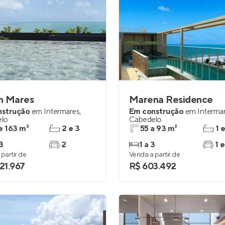
n Mares
Marena Residence
nstrução
em
Intermares
,
Em construção
em
Interma
lo
Cabedelo
e 163 m²
2 e 3
55 a 93 m²
1 
3
2
1 a 3
1 e
partir de
Venda a partir de
021.967
R$ 603.492