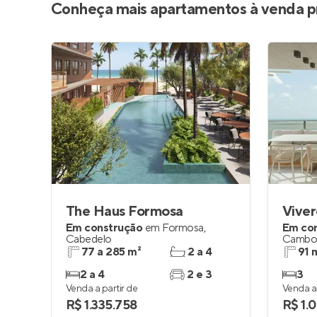
Conheça mais apartamentos à venda p
The Haus Formosa
Viver
Em construção
em
Formosa
,
Em co
Cabedelo
Cambo
77 a 285 m²
2 a 4
91 
2 a 4
2 e 3
3
Venda a partir de
Venda a 
R$ 1.335.758
R$ 1.