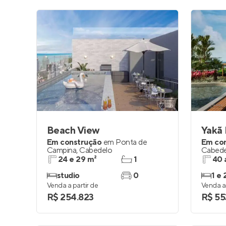
Beach View
Yakã 
Em construção
em
Ponta de
Em co
Campina
,
Cabedelo
Cabede
24 e 29 m²
1
40 
studio
0
1 e 
Venda a partir de
Venda a 
R$ 254.823
R$ 55