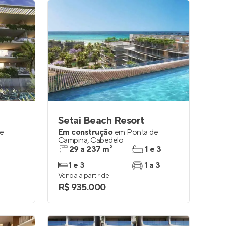
Setai Beach Resort
e
Em construção
em
Ponta de
Campina
,
Cabedelo
29 a 237 m²
1 e 3
1 e 3
1 a 3
Venda a partir de
R$ 935.000