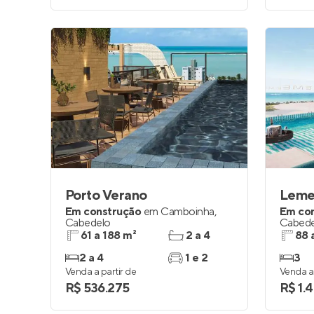
Porto Verano
Leme
Em construção
em
Camboinha
,
Em co
Cabedelo
Cabede
61 a 188 m²
2 a 4
88 
2 a 4
1 e 2
3
Venda a partir de
Venda a 
R$ 536.275
R$ 1.