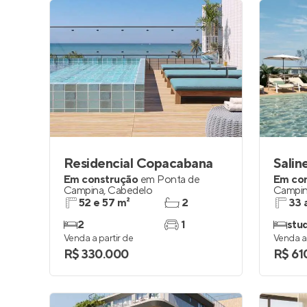
Residencial Copacabana
Salin
Em construção
em
Ponta de
Em co
Campina
,
Cabedelo
Campi
52 e 57 m²
2
33 
2
1
stud
Venda a partir de
Venda a 
R$ 330.000
R$ 61