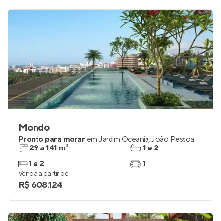
R$ 785.000
Mondo
Pronto para morar
em
Jardim Oceania
,
João Pessoa
29 a 141 m²
1 e 2
1 e 2
1
Venda a partir de
R$ 608.124