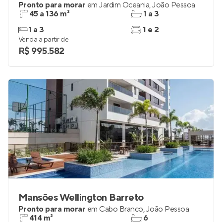
Avoante
Pronto para morar
em
Jardim Oceania
,
João Pessoa
45 a 136 m²
1 a 3
1 a 3
1 e 2
Venda a partir de
R$ 995.582