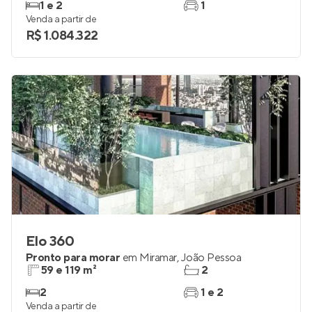
Pronto para morar
em
Tambaú
,
João Pessoa
60 e 62 m²
1 e 2
1 e 2
1
Venda a partir de
R$ 1.084.322
Elo 360
Pronto para morar
em
Miramar
,
João Pessoa
59 e 119 m²
2