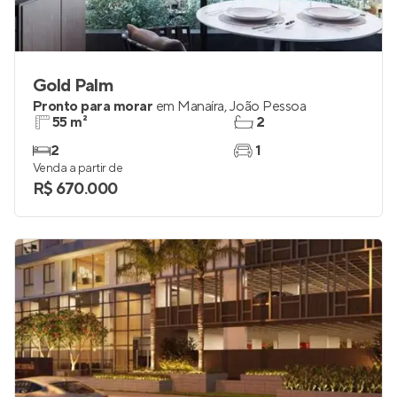
Gold Palm
Pronto para morar
em
Manaíra
,
João Pessoa
55 m²
2
2
1
Venda a partir de
R$ 670.000