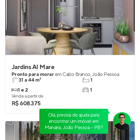
Jardins Al Mare
Pronto para morar
em
Cabo Branco
,
João Pessoa
31 a 44 m²
1
1 e 2
1
Venda a partir de
Olá, precisa de ajuda para
R$ 608.375
encontrar um imóvel em
Manaíra, João Pessoa - PB?