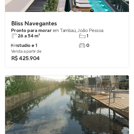
Bliss Navegantes
Pronto para morar
em
Tambaú
,
João Pessoa
26 a 54 m²
1
studio e 1
0
Venda a partir de
R$ 425.904