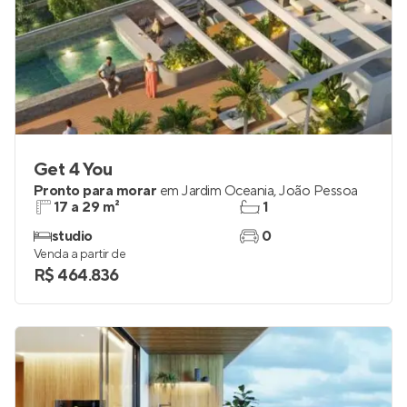
Get 4 You
Pronto para morar
em
Jardim Oceania
,
João Pessoa
17 a 29 m²
1
studio
0
Venda a partir de
R$ 464.836