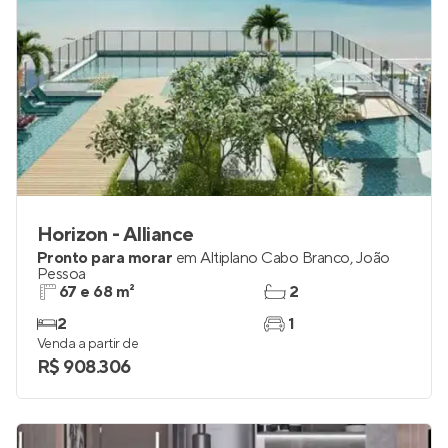
Horizon - Alliance
Pronto para morar
em
Altiplano Cabo Branco
,
João
Pessoa
67 e 68 m²
2
2
1
Venda a partir de
R$ 908.306