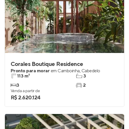
Corales Boutique Residence
Pronto para morar
em
Camboinha
,
Cabedelo
113 m²
3
3
2
Venda a partir de
R$ 2.620.124