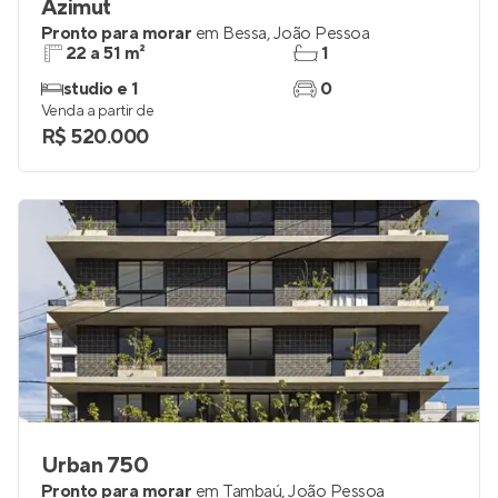
Azimut
Pronto para morar
em
Bessa
,
João Pessoa
22 a 51 m²
1
studio e 1
0
Venda a partir de
R$ 520.000