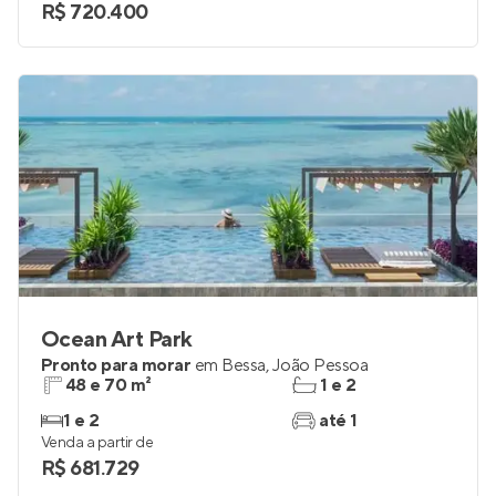
2
1
Venda a partir de
R$ 720.400
Ocean Art Park
Pronto para morar
em
Bessa
,
João Pessoa
48 e 70 m²
1 e 2
1 e 2
até 1