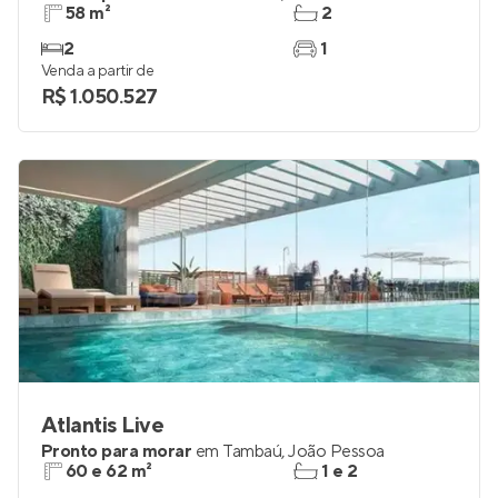
Urban 750
Pronto para morar
em
Tambaú
,
João Pessoa
58 m²
2
2
1
Venda a partir de
R$ 1.050.527
Atlantis Live