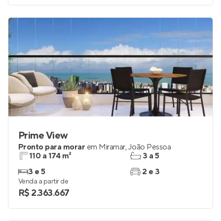
Venda a partir de
R$ 344.763
Prime View
Pronto para morar
em
Miramar
,
João Pessoa
110 a 174 m²
3 a 5
3 e 5
2 e 3
Venda a partir de