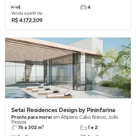
Mansões Wellington Barreto
Pronto para morar
em
Cabo Branco
,
João Pessoa
414 m²
6
4
4
Venda a partir de
R$ 4.172.309
Setai Residences Design by Pininfarina
Pronto para morar
em
Altiplano Cabo Branco
,
João