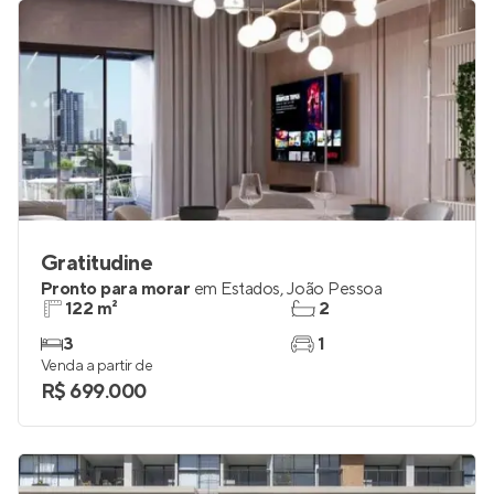
R$ 2.363.667
Gratitudine
Pronto para morar
em
Estados
,
João Pessoa
122 m²
2
3
1
Venda a partir de
R$ 699.000