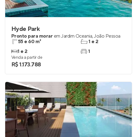
Hyde Park
Pronto para morar
em
Jardim Oceania
,
João Pessoa
55 e 60 m²
1 e 2
1 e 2
1
Venda a partir de
R$ 1.173.788