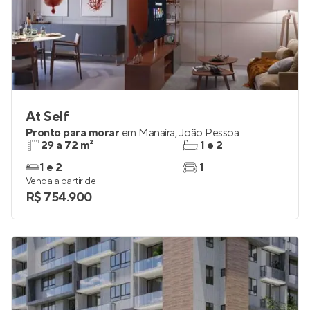
At Self
Pronto para morar
em
Manaíra
,
João Pessoa
29 a 72 m²
1 e 2
1 e 2
1
Venda a partir de
R$ 754.900