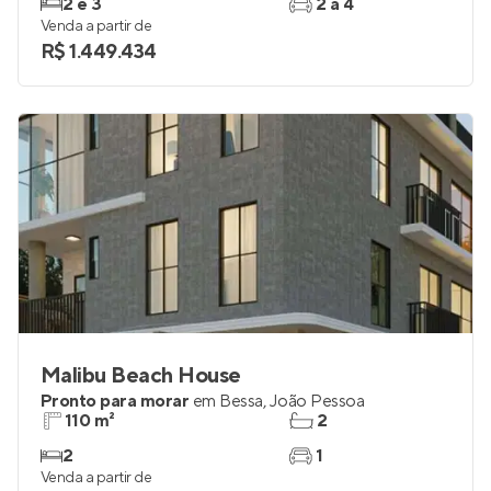
Pessoa
76 a 302 m²
1 e 2
2 e 3
2 a 4
Venda a partir de
R$ 1.449.434
Malibu Beach House
Pronto para morar
em
Bessa
,
João Pessoa
110 m²
2