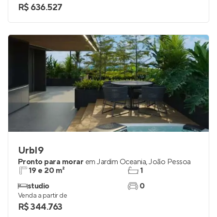
2
1 e 2
Venda a partir de
R$ 636.527
UrbI9
Pronto para morar
em
Jardim Oceania
,
João Pessoa
19 e 20 m²
1
studio
0