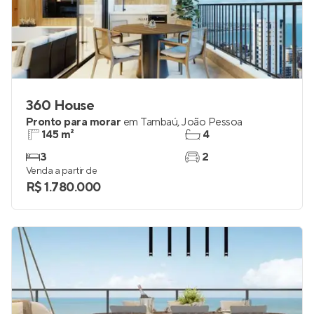
360 House
Pronto para morar
em
Tambaú
,
João Pessoa
145 m²
4
3
2
Venda a partir de
R$ 1.780.000