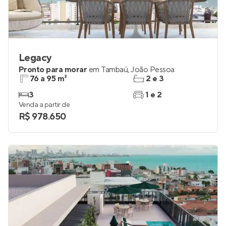
Legacy
Pronto para morar
em
Tambaú
,
João Pessoa
76 a 95 m²
2 e 3
3
1 e 2
Venda a partir de
R$ 978.650