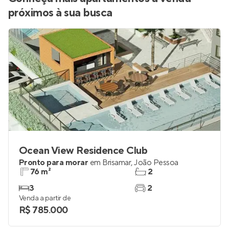
Conheça mais apartamentos à venda
próximos à sua busca
Ocean View Residence Club
Pronto para morar
em
Brisamar
,
João Pessoa
76 m²
2
3
2
Venda a partir de