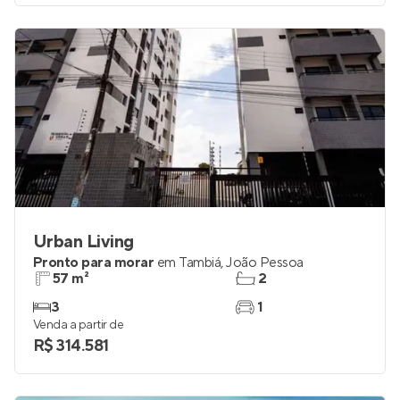
Venda a partir de
R$ 681.729
Urban Living
Pronto para morar
em
Tambiá
,
João Pessoa
57 m²
2
3
1
Venda a partir de
R$ 314.581