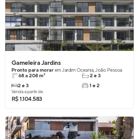
Gameleira Jardins
Pronto para morar
em
Jardim Oceania
,
João Pessoa
68 a 208 m²
2 e 3
2 e 3
1 e 2
Venda a partir de
R$ 1.104.583