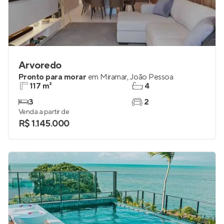
Arvoredo
Pronto para morar
em
Miramar
,
João Pessoa
117 m²
4
3
2
Venda a partir de
R$ 1.145.000