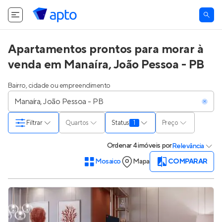
O Apto utiliza cookies.
Saiba mais
.
Tudo bem
Apartamentos prontos para morar à
venda em Manaíra, João Pessoa - PB
Bairro, cidade ou empreendimento
Filtrar
Quartos
Status
1
Preço
Ordenar
4 imóveis
por
Relevância
Mosaico
Mapa
COMPARAR