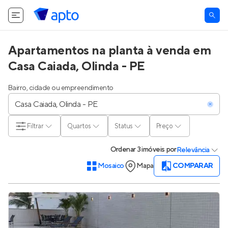
Apartamentos na planta à venda em
Casa Caiada, Olinda - PE
Bairro, cidade ou empreendimento
Filtrar
Quartos
Status
Preço
Ordenar
3 imóveis
por
Relevância
Mosaico
Mapa
COMPARAR