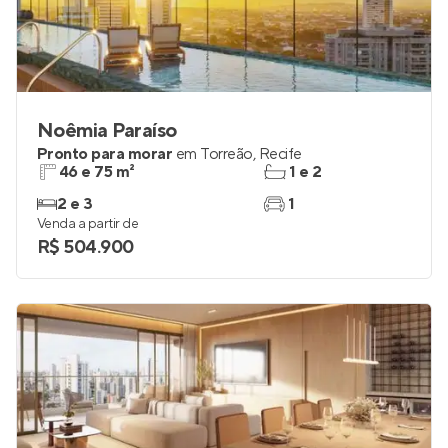
Noêmia Paraíso
Pronto para morar
em
Torreão
,
Recife
46 e 75 m²
1 e 2
2 e 3
1
Venda a partir de
R$ 504.900