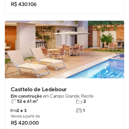
R$ 430.106
Casttelo de Ledebour
Em construção
em
Campo Grande
,
Recife
52 e 61 m²
2
2 e 3
1
Venda a partir de
R$ 420.000