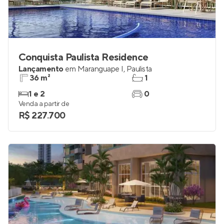
Conquista Paulista Residence
Lançamento
em
Maranguape I
,
Paulista
36 m²
1
1 e 2
0
Venda a partir de
R$ 227.700