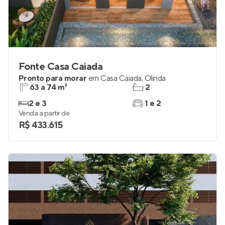
Fonte Casa Caiada
Pronto para morar
em
Casa Caiada
,
Olinda
63 a 74 m²
2
2 e 3
1 e 2
Venda a partir de
R$ 433.615