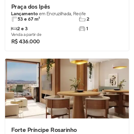
Praça dos Ipês
Lançamento
em
Encruzilhada
,
Recife
53 e 67 m²
2
2 e 3
1
Venda a partir de
R$ 436.000
Forte Príncipe Rosarinho