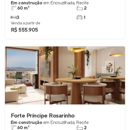
Em construção
em
Encruzilhada
,
Recife
60 m²
2
3
1
Venda a partir de
R$ 555.905
Forte Príncipe Rosarinho
Em construção
em
Encruzilhada
,
Recife
60 m²
2