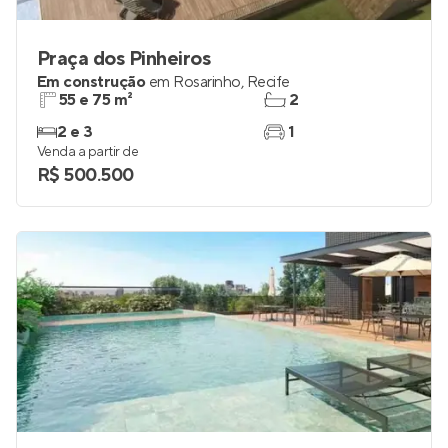
Praça dos Pinheiros
Em construção
em
Rosarinho
,
Recife
55 e 75 m²
2
2 e 3
1
Venda a partir de
R$ 500.500