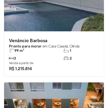
Venâncio Barbosa
Pronto para morar
em
Casa Caiada
,
Olinda
99 m²
1
3
2
Venda a partir de
R$ 1.215.814