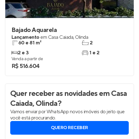
Bajado Aquarela
Lançamento
em
Casa Caiada
,
Olinda
60 e 81 m²
2
2 e 3
1 e 2
Venda a partir de
R$ 516.604
Quer receber as novidades
em Casa
Caiada, Olinda
?
Vamos enviar por WhatsApp novos imóveis do jeito que
você está procurando.
QUERO RECEBER