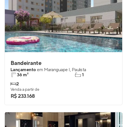
Bandeirante
Lançamento
em
Maranguape I
,
Paulista
36 m²
1
2
Venda a partir de
R$ 233.168