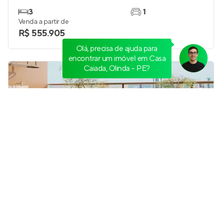
3
1
Venda a partir de
R$ 555.905
Olá, precisa de ajuda para
encontrar um imóvel em Casa
Caiada, Olinda - PE?
Porto Firenze
Em construção
em
Encruzilhada
,
Recife
62 m²
2
3
1