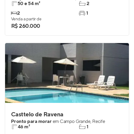
50 e 54 m²
2
2
1
Venda a partir de
R$ 260.000
Casttelo de Ravena
Pronto para morar
em
Campo Grande
,
Recife
46 m²
1