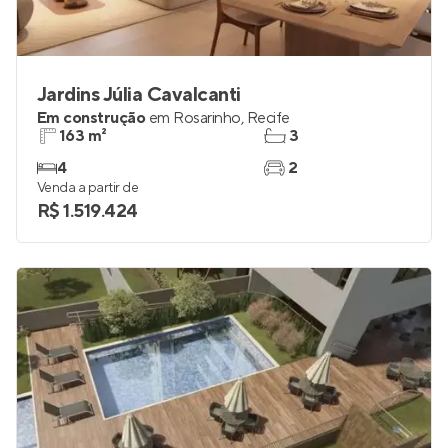
Jardins Júlia Cavalcanti
Em construção
em
Rosarinho
,
Recife
163 m²
3
4
2
Venda a partir de
R$ 1.519.424