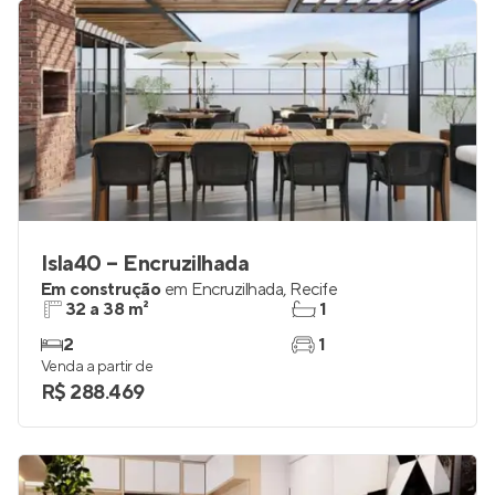
Isla40 – Encruzilhada
Em construção
em
Encruzilhada
,
Recife
32 a 38 m²
1
2
1
Venda a partir de
R$ 288.469