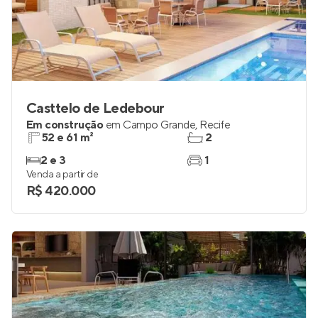
Casttelo de Ledebour
Em construção
em
Campo Grande
,
Recife
52 e 61 m²
2
2 e 3
1
Venda a partir de
R$ 420.000