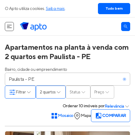
O Apto utiliza cookies.
Saiba mais
.
Tudo bem
Apartamentos na planta à venda com
2 quartos em Paulista - PE
Bairro, cidade ou empreendimento
Filtrar
2 quartos
Status
Preço
Ordenar
10 imóveis
por
Relevância
Mosaico
Mapa
COMPARAR