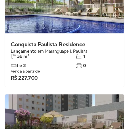
Conquista Paulista Residence
Lançamento
em
Maranguape I
,
Paulista
36 m²
1
1 e 2
0
Venda a partir de
R$ 227.700