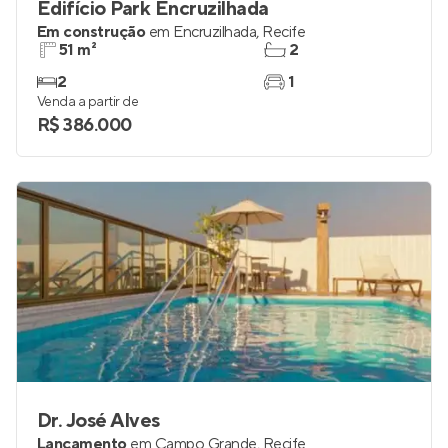
Edifício Park Encruzilhada
Em construção
em
Encruzilhada
,
Recife
51 m²
2
2
1
Venda a partir de
R$ 386.000
Dr. José Alves
Lançamento
em
Campo Grande
,
Recife