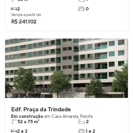
2
0
Venda a partir de
R$ 241.102
Edf. Praça da Trindade
Em construção
em
Casa Amarela
,
Recife
52 a 75 m²
2
2 e 3
1 e 2