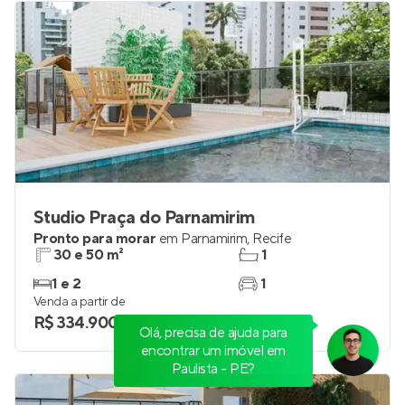
Studio Praça do Parnamirim
Pronto para morar
em
Parnamirim
,
Recife
30 e 50 m²
1
1 e 2
1
Venda a partir de
R$ 334.900
Olá, precisa de ajuda para
encontrar um imóvel em
Paulista - PE?