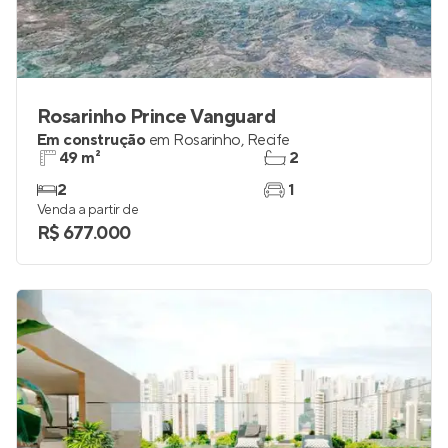
Rosarinho Prince Vanguard
Em construção
em
Rosarinho
,
Recife
49 m²
2
2
1
Venda a partir de
R$ 677.000