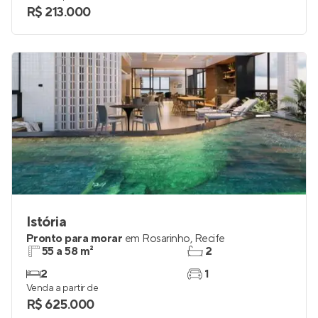
R$ 213.000
Istória
Pronto para morar
em
Rosarinho
,
Recife
55 a 58 m²
2
2
1
Venda a partir de
R$ 625.000