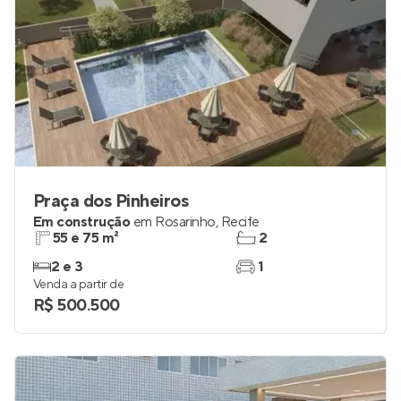
Praça dos Pinheiros
Em construção
em
Rosarinho
,
Recife
55 e 75 m²
2
2 e 3
1
Venda a partir de
R$ 500.500