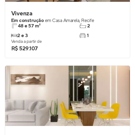
Vivenza
Em construção
em
Casa Amarela
,
Recife
48 e 57 m²
2
2 e 3
1
Venda a partir de
R$ 529.107