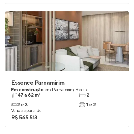
Essence Parnamirim
Em construção
em
Parnamirim
,
Recife
47 a 62 m²
2
2 e 3
1 e 2
Venda a partir de
R$ 565.513