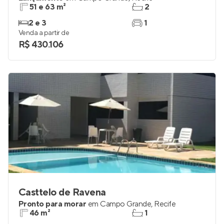
51 e 63 m²
2
2 e 3
1
Venda a partir de
R$ 430.106
Casttelo de Ravena
Pronto para morar
em
Campo Grande
,
Recife
46 m²
1