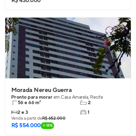
R$ 430.000
Morada Nereu Guerra
Pronto para morar
em
Casa Amarela
,
Recife
56 e 66 m²
2
2 e 3
1
Venda a partir de
R$ 652.000
R$ 554.000
15%