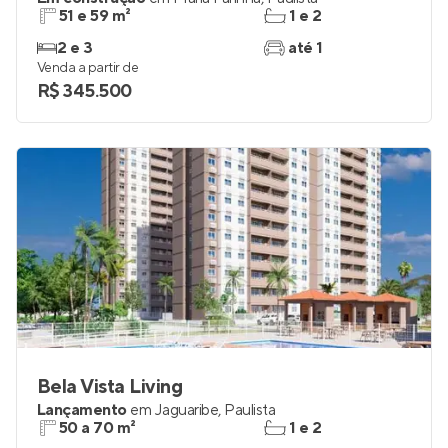
51 e 59 m²
1 e 2
2 e 3
até 1
Venda a partir de
R$ 345.500
Bela Vista Living
Lançamento
em
Jaguaribe
,
Paulista
50 a 70 m²
1 e 2