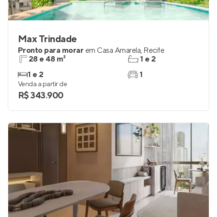
Max Trindade
Pronto para morar
em
Casa Amarela
,
Recife
28 e 48 m²
1 e 2
1 e 2
1
Venda a partir de
R$ 343.900