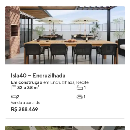
Isla40 – Encruzilhada
Em construção
em
Encruzilhada
,
Recife
32 a 38 m²
1
2
1
Venda a partir de
R$ 288.469