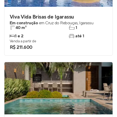
Viva Vida Brisas de Igarassu
Em construção
em
Cruz do Rebouças
,
Igarassu
40 m²
1
1 e 2
até 1
Venda a partir de
R$ 211.600