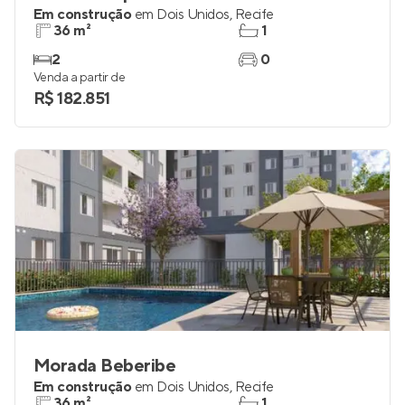
Em construção
em
Dois Unidos
,
Recife
36 m²
1
2
0
Venda a partir de
R$ 182.851
Morada Beberibe
Em construção
em
Dois Unidos
,
Recife
36 m²
1