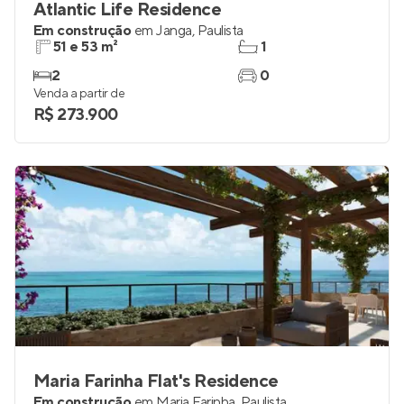
Atlantic Life Residence
Em construção
em
Janga
,
Paulista
51 e 53 m²
1
2
0
Venda a partir de
R$ 273.900
Maria Farinha Flat's Residence
Em construção
em
Maria Farinha
,
Paulista