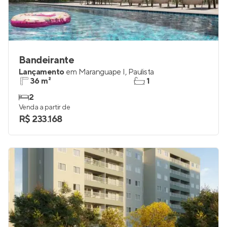
Bandeirante
Lançamento
em
Maranguape I
,
Paulista
36 m²
1
2
Venda a partir de
R$ 233.168