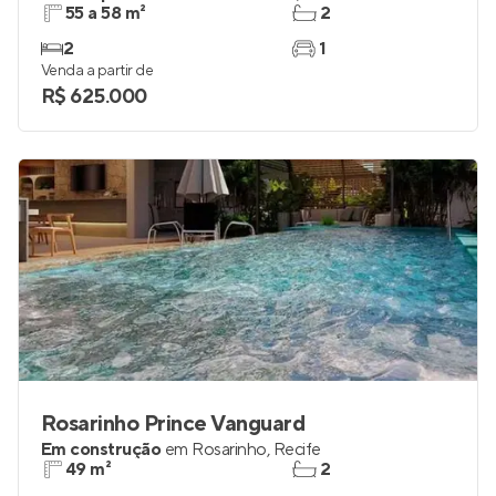
55 a 58 m²
2
2
1
Venda a partir de
R$ 625.000
Rosarinho Prince Vanguard
Em construção
em
Rosarinho
,
Recife
49 m²
2