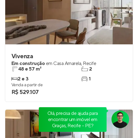
Vivenza
Em construção
em
Casa Amarela
,
Recife
48 e 57 m²
2
2 e 3
1
Venda a partir de
R$ 529.107
Olá, precisa de ajuda para
encontrar um imóvel em
Graças, Recife - PE?