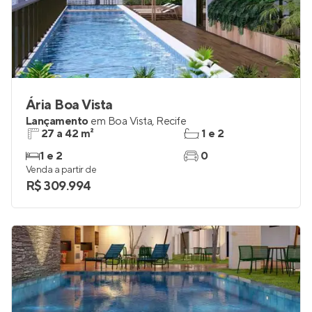
Ária Boa Vista
Lançamento
em
Boa Vista
,
Recife
27 a 42 m²
1 e 2
1 e 2
0
Venda a partir de
R$ 309.994