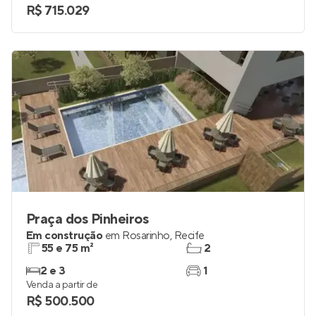
R$ 715.029
Praça dos Pinheiros
Em construção
em
Rosarinho
,
Recife
55 e 75 m²
2
2 e 3
1
Venda a partir de
R$ 500.500