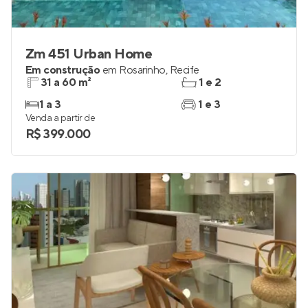
Zm 451 Urban Home
Em construção
em
Rosarinho
,
Recife
31 a 60 m²
1 e 2
1 a 3
1 e 3
Venda a partir de
R$ 399.000