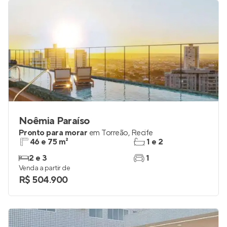
Noêmia Paraíso
Pronto para morar
em
Torreão
,
Recife
46 e 75 m²
1 e 2
2 e 3
1
Venda a partir de
R$ 504.900