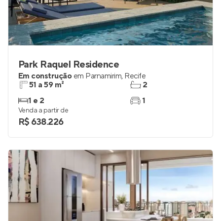
Park Raquel Residence
Em construção
em
Parnamirim
,
Recife
51 a 59 m²
2
1 e 2
1
Venda a partir de
R$ 638.226