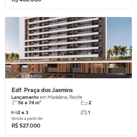
Edf. Praça dos Jasmins
Lançamento
em
Madalena
,
Recife
56 e 74 m²
2
2 e 3
1
Venda a partir de
R$ 527.000