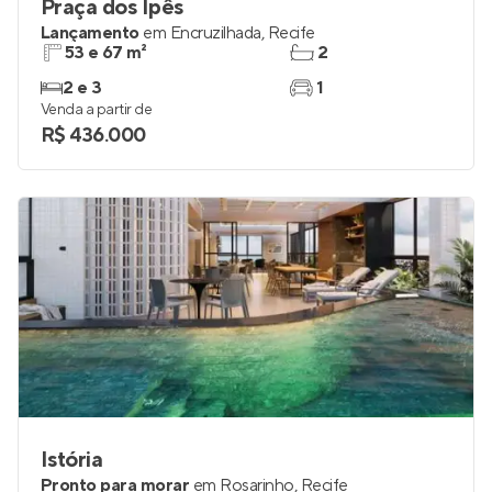
Praça dos Ipês
Lançamento
em
Encruzilhada
,
Recife
53 e 67 m²
2
2 e 3
1
Venda a partir de
R$ 436.000
Istória
Pronto para morar
em
Rosarinho
,
Recife