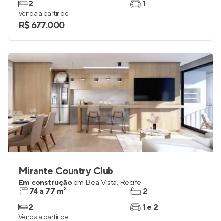
2
1
Venda a partir de
R$ 677.000
Mirante Country Club
Em construção
em
Boa Vista
,
Recife
74 a 77 m²
2
2
1 e 2
Venda a partir de