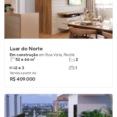
Luar do Norte
Em construção
em
Boa Vista
,
Recife
52 e 66 m²
2
2 e 3
1
Venda a partir de
R$ 409.000