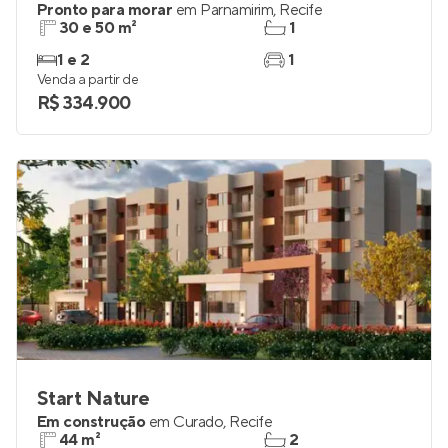
Pronto para morar
em
Parnamirim
,
Recife
30 e 50 m²
1
1 e 2
1
Venda a partir de
R$ 334.900
Start Nature
Em construção
em
Curado
,
Recife
44 m²
2