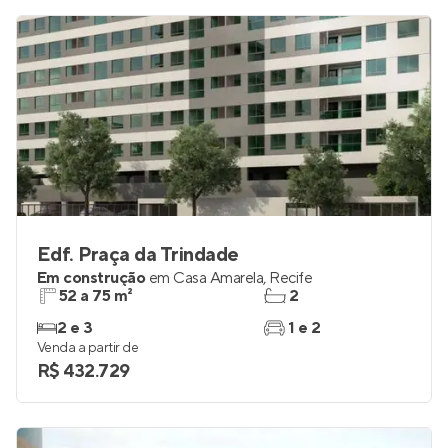
Edf. Praça da Trindade
Em construção
em
Casa Amarela
,
Recife
52 a 75 m²
2
2 e 3
1 e 2
Venda a partir de
R$ 432.729