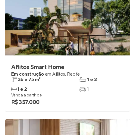
Aflitos Smart Home
Em construção
em
Aflitos
,
Recife
36 e 75 m²
1 e 2
1 e 2
1
Venda a partir de
R$ 357.000