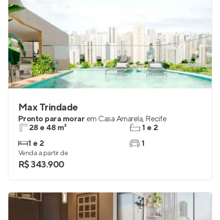
Max Trindade
Pronto para morar
em
Casa Amarela
,
Recife
28 e 48 m²
1 e 2
1 e 2
1
Venda a partir de
R$ 343.900