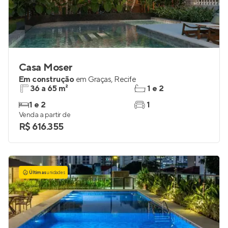
Casa Moser
Em construção
em
Graças
,
Recife
36 a 65 m²
1 e 2
1 e 2
1
Venda a partir de
R$ 616.355
Últimas
unidades