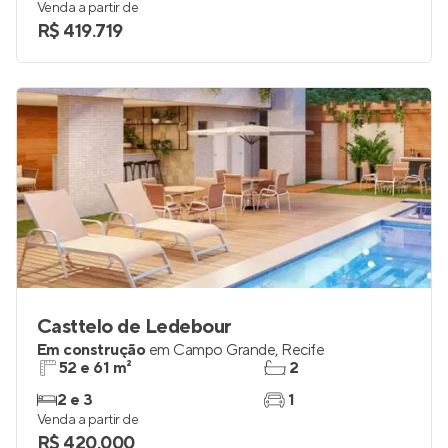
Venda a partir de
R$ 419.719
Casttelo de Ledebour
Em construção
em
Campo Grande
,
Recife
52 e 61 m²
2
2 e 3
1
Venda a partir de
R$ 420.000