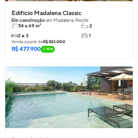
Edifício Madalena Classic
Em construção
em
Madalena
,
Recife
54 a 69 m²
2
2 e 3
1
Venda a partir de
R$ 531.000
R$ 477.900
10%