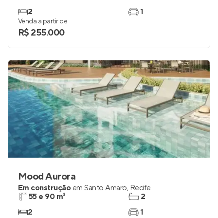
2
1
Venda a partir de
R$ 255.000
Mood Aurora
Em construção
em
Santo Amaro
,
Recife
55 e 90 m²
2
2
1