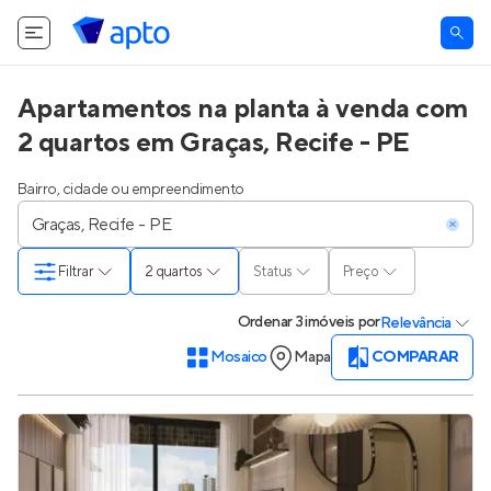
Apartamentos na planta à venda com
2 quartos em Graças, Recife - PE
Bairro, cidade ou empreendimento
Filtrar
2 quartos
Status
Preço
Ordenar
3 imóveis
por
Relevância
Mosaico
Mapa
COMPARAR