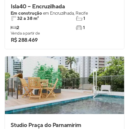
Isla40 – Encruzilhada
Em construção
em
Encruzilhada
,
Recife
32 a 38 m²
1
2
1
Venda a partir de
R$ 288.469
Studio Praça do Parnamirim