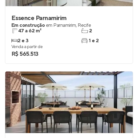
Essence Parnamirim
Em construção
em
Parnamirim
,
Recife
47 a 62 m²
2
2 e 3
1 e 2
Venda a partir de
R$ 565.513