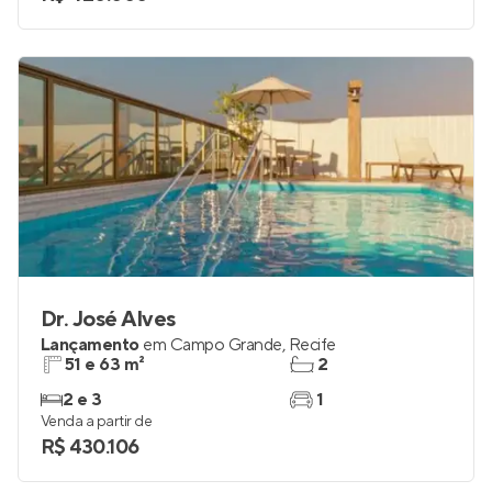
Dr. José Alves
Lançamento
em
Campo Grande
,
Recife
51 e 63 m²
2
2 e 3
1
Venda a partir de
R$ 430.106