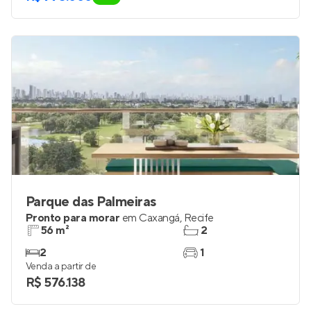
Parque das Palmeiras
Pronto para morar
em
Caxangá
,
Recife
56 m²
2
2
1
Venda a partir de
R$ 576.138