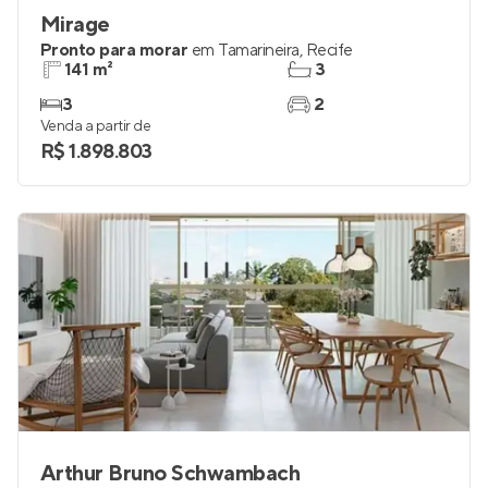
Mirage
Pronto para morar
em
Tamarineira
,
Recife
141 m²
3
3
2
Venda a partir de
R$ 1.898.803
Arthur Bruno Schwambach