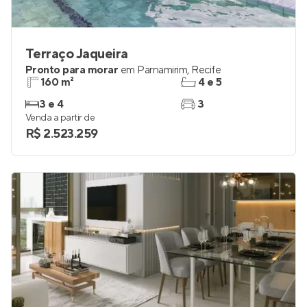
Terraço Jaqueira
Pronto para morar
em
Parnamirim
,
Recife
160 m²
4 e 5
3 e 4
3
Venda a partir de
R$ 2.523.259