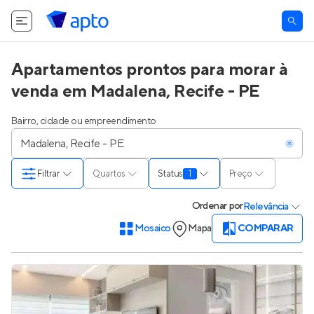
Apartamentos prontos para morar à
venda em Madalena, Recife - PE
Bairro, cidade ou empreendimento
Filtrar
Quartos
Status
1
Preço
Ordenar
por
Relevância
Mosaico
Mapa
COMPARAR