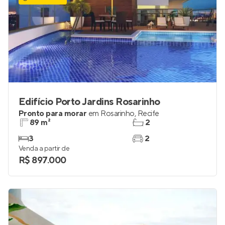
Edifício Porto Jardins Rosarinho
Pronto para morar
em
Rosarinho
,
Recife
89 m²
2
3
2
Venda a partir de
R$ 897.000