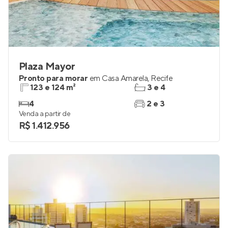
Plaza Mayor
Pronto para morar
em
Casa Amarela
,
Recife
123 e 124 m²
3 e 4
4
2 e 3
Venda a partir de
R$ 1.412.956