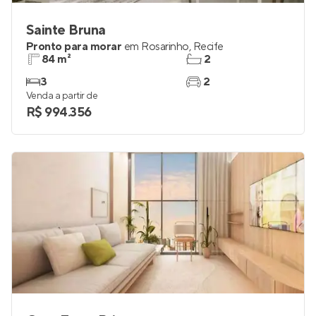
Sainte Bruna
Pronto para morar
em
Rosarinho
,
Recife
84 m²
2
3
2
Venda a partir de
R$ 994.356