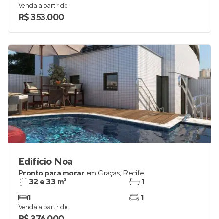
Venda a partir de
R$ 353.000
Edifício Noa
Pronto para morar
em
Graças
,
Recife
32 e 33 m²
1
1
1
Venda a partir de
R$ 376.000