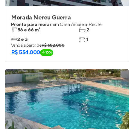
Morada Nereu Guerra
Pronto para morar
em
Casa Amarela
,
Recife
56 e 66 m²
2
2 e 3
1
Venda a partir de
R$ 652.000
R$ 554.000
15%