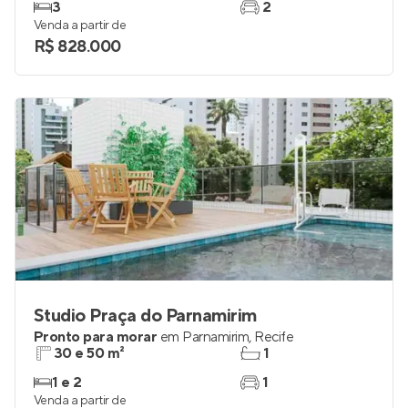
3
2
Venda a partir de
R$ 828.000
Studio Praça do Parnamirim
Pronto para morar
em
Parnamirim
,
Recife
30 e 50 m²
1
1 e 2
1
Venda a partir de