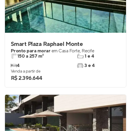
Smart Plaza Raphael Monte
Pronto para morar
em
Casa Forte
,
Recife
150 a 257 m²
1 e 4
4
3 e 4
Venda a partir de
R$ 2.396.644