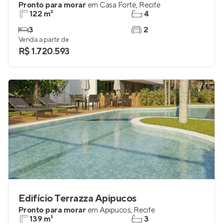
Pronto para morar
em
Casa Forte
,
Recife
122 m²
4
3
2
Venda a partir de
R$ 1.720.593
Edifício Terrazza Apipucos
Pronto para morar
em
Apipucos
,
Recife
139 m²
3