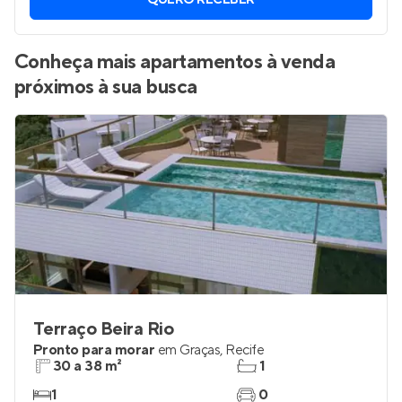
QUERO RECEBER
Conheça mais apartamentos à venda
próximos à sua busca
Terraço Beira Rio
Pronto para morar
em
Graças
,
Recife
30 a 38 m²
1
1
0