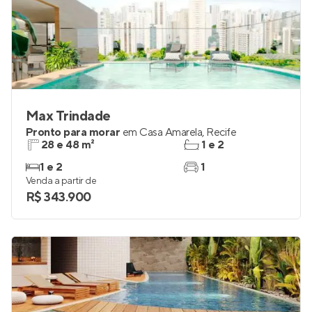
Max Trindade
Pronto para morar
em
Casa Amarela
,
Recife
28 e 48 m²
1 e 2
1 e 2
1
Venda a partir de
R$ 343.900