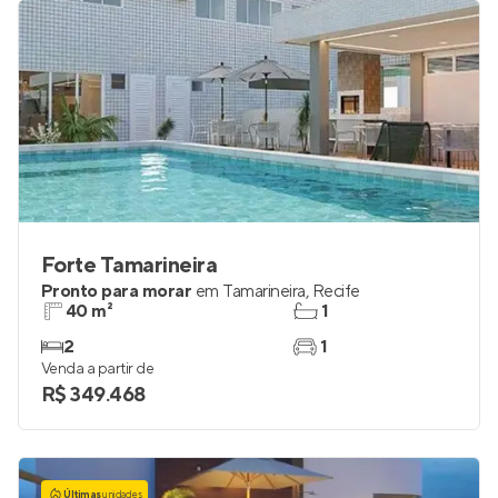
Forte Tamarineira
Pronto para morar
em
Tamarineira
,
Recife
40 m²
1
2
1
Venda a partir de
R$ 349.468
Últimas
unidades