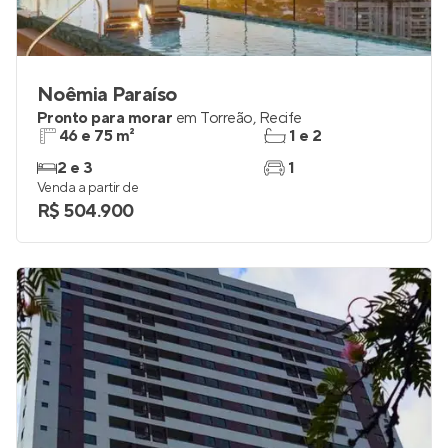
Noêmia Paraíso
Pronto para morar
em
Torreão
,
Recife
46 e 75 m²
1 e 2
2 e 3
1
Venda a partir de
R$ 504.900