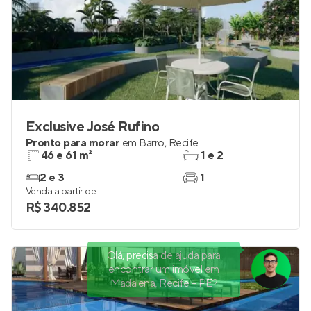
Exclusive José Rufino
Pronto para morar
em
Barro
,
Recife
46 e 61 m²
1 e 2
2 e 3
1
Venda a partir de
R$ 340.852
Olá, precisa de ajuda para
encontrar um imóvel em
Madalena, Recife - PE?