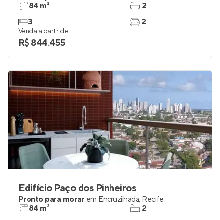
84 m²
2
3
2
Venda a partir de
R$ 844.455
Edifício Paço dos Pinheiros
Pronto para morar
em
Encruzilhada
,
Recife
84 m²
2