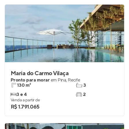
Maria do Carmo Vilaça
Pronto para morar
em
Pina
,
Recife
130 m²
3
3 e 4
2
Venda a partir de
R$ 1.791.065