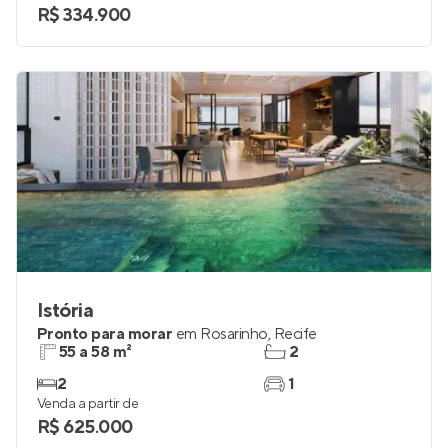
R$ 334.900
Istória
Pronto para morar
em
Rosarinho
,
Recife
55 a 58 m²
2
2
1
Venda a partir de
R$ 625.000