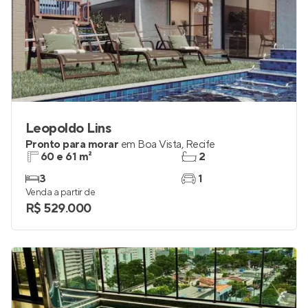
Leopoldo Lins
Pronto para morar
em
Boa Vista
,
Recife
60 e 61 m²
2
3
1
Venda a partir de
R$ 529.000