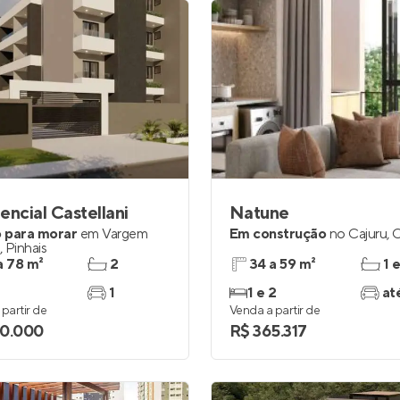
encial Castellani
Natune
 para morar
em
Vargem
Em construção
no
Cajuru
,
C
,
Pinhais
a 78 m²
2
34 a 59 m²
1 
1
1 e 2
at
partir de
Venda a partir de
0.000
R$ 365.317