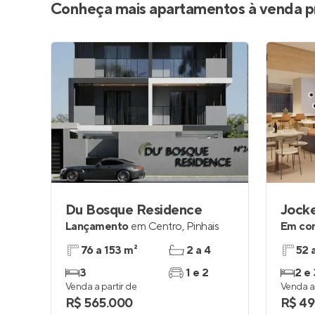
Conheça mais apartamentos à venda p
Du Bosque Residence
Jocke
Lançamento
em
Centro
,
Pinhais
Em co
76 a 153 m²
2 a 4
52 
3
1 e 2
2 e 
Venda a partir de
Venda a 
R$ 565.000
R$ 49