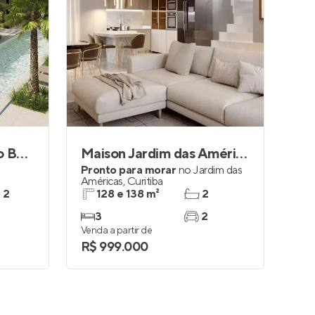
My Place Jd. Botânico By Helbor
Maison Jardim das Américas
Pronto para morar
no
Jardim das
Américas
,
Curitiba
e 2
128 e 138 m²
2
3
2
Venda a partir de
R$ 999.000