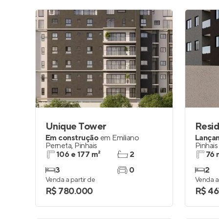
Unique Tower
Resid
Em construção
em
Emiliano
Lança
Perneta
,
Pinhais
Pinhais
106 e 177 m²
2
76 
3
0
2
Venda a partir de
Venda a 
R$ 780.000
R$ 46