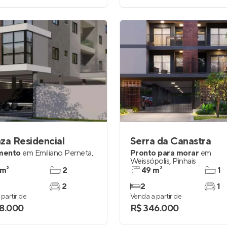
za Residencial
Serra da Canastra
mento
em
Emiliano Perneta
,
Pronto para morar
em
Weissópolis
,
Pinhais
 m²
2
49 m²
1
2
2
1
partir de
Venda a partir de
8.000
R$ 346.000