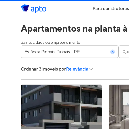
Para construtoras
Apartamentos na planta à 
Geração de Le
Geração de Vis
Bairro, cidade ou empreendimento
Qua
Geração de Ve
Ordenar
3 imóveis
por
Relevância
Maiores Const
Parcerias Imobi
Anunciar Imóve
Entrar no Pa