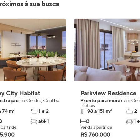
róximos à sua busca
y City Habitat
Parkview Residence
nstrução
no
Centro
,
Curitiba
Pronto para morar
em
Cen
Pinhais
a 74 m²
1 e 2
98 a 151 m²
2
3
até 1
3
1 e
partir de
Venda a partir de
5.900
R$ 760.000