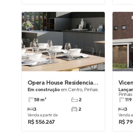
Opera House Residencial - Centro
Vicen
Em construção
em
Centro
,
Pinhais
Lança
Pinhais
58 m²
2
119
3
2
3
Venda a partir de
Venda a 
R$ 556.267
R$ 79