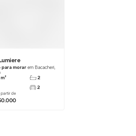
 Lumiere
Oká Bacacheri
 para morar
em
Bacacheri
,
Lançamento
em
Bacacheri
,
a
 m²
2
211 e 247 m²
3
2
3
2
partir de
Venda a partir de
150.000
R$ 1.550.000