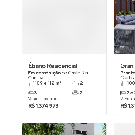
Ébano Residencial
Gran 
Em construção
no
Cristo Rei
,
Pronto
Curitiba
Curitib
109 e 112 m²
2
100
3
2
2 e 
Venda a partir de
Venda a 
R$ 1.374.973
R$ 1.