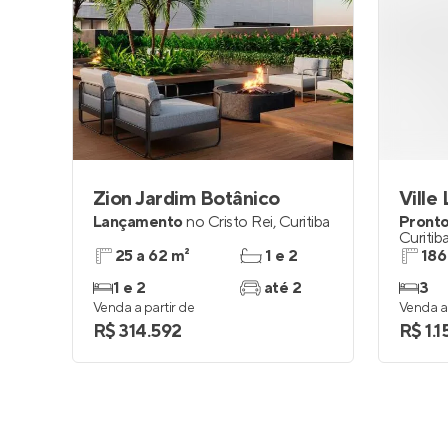
Zion Jardim Botânico
Ville
Lançamento
no
Cristo Rei
,
Curitiba
Pronto
Curitib
25 a 62 m²
1 e 2
186
1 e 2
até 2
3
Venda a partir de
Venda a 
R$ 314.592
R$ 1.