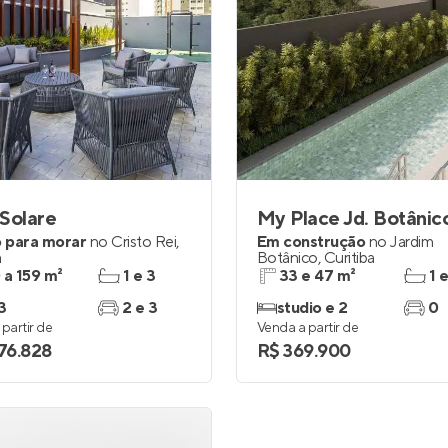
Solare
 para morar
no
Cristo Rei
,
Em construção
no
Jardim
a
Botânico
,
Curitiba
 a 159 m²
1 e 3
33 e 47 m²
1 
3
2 e 3
studio e 2
0
partir de
Venda a partir de
376.828
R$ 369.900