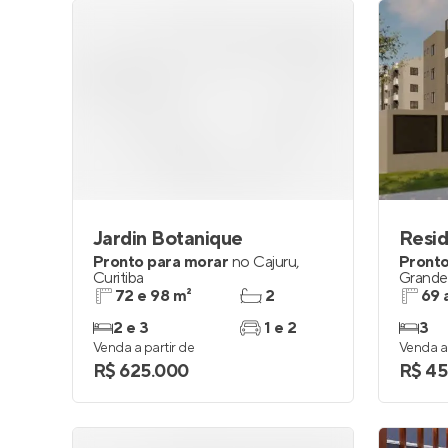
Jardin Botanique
Resid
Pronto para morar
no
Cajuru
,
Pronto
Curitiba
Grande
72 e 98 m²
2
69 
2 e 3
1 e 2
3
Venda a partir de
Venda a 
R$ 625.000
R$ 45