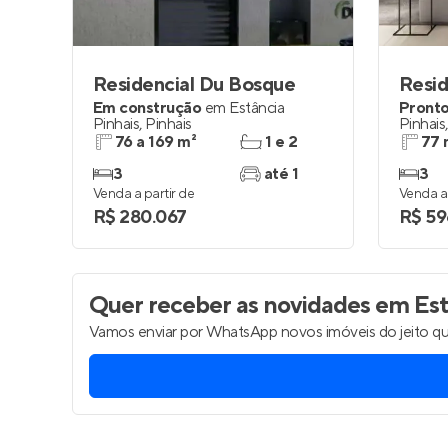
Residencial Du Bosque
Resid
Em construção
em
Estância
Pronto
Pinhais
,
Pinhais
Pinhais
76 a 169 m²
1 e 2
77 
3
até 1
3
Venda a partir de
Venda a 
R$ 280.067
R$ 59
Quer receber as novidades
em Estâ
Vamos enviar por WhatsApp novos imóveis do jeito qu