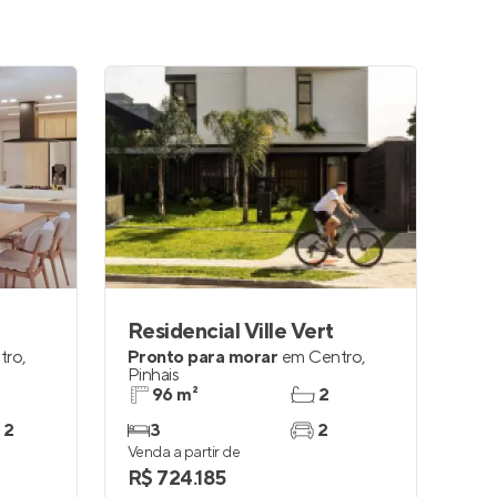
Residencial Ville Vert
tro
,
Pronto para morar
em
Centro
,
Pinhais
96 m²
2
 2
3
2
Venda a partir de
R$ 724.185