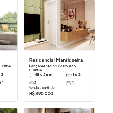
Residencial Mantiqueira
uritiba
Lançamento
no
Bairro Alto
,
Curitiba
e 2
48 e 56 m²
1 e 2
é 1
2
1
Venda a partir de
R$ 390.000