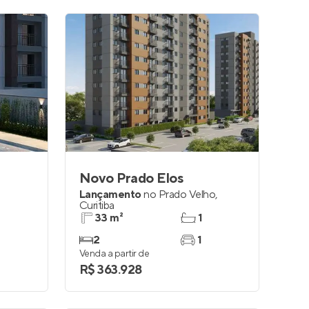
Novo Prado Elos
Lançamento
no
Prado Velho
,
Curitiba
33 m²
1
2
1
Venda a partir de
R$ 363.928