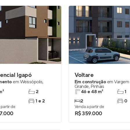
encial Igapó
Voltare
mento
em
Weissópolis
,
Em construção
em
Vargem
Grande
,
Pinhais
m²
2
46 e 48 m²
1
1 e 2
2
0
partir de
Venda a partir de
7.000
R$ 359.000