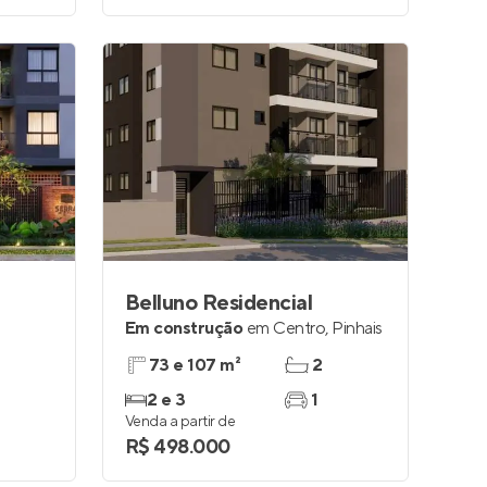
Belluno Residencial
Em construção
em
Centro
,
Pinhais
73 e 107 m²
2
2 e 3
1
Venda a partir de
R$ 498.000