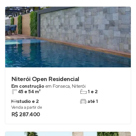
Niterói Open Residencial
Em construção
em
Fonseca
,
Niterói
45 e 54 m²
1 e 2
studio e 2
até 1
Venda a partir de
R$ 287.400