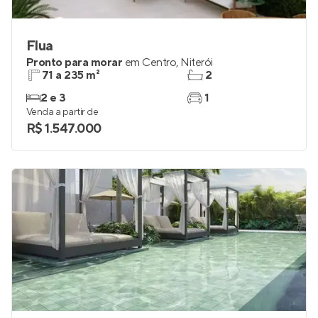
Flua
Pronto para morar
em
Centro
,
Niterói
71 a 235 m²
2
2 e 3
1
Venda a partir de
R$ 1.547.000