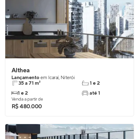
Althea
Lançamento
em
Icaraí
,
Niterói
35 a 71 m²
1 e 2
1 e 2
até 1
Venda a partir de
R$ 480.000