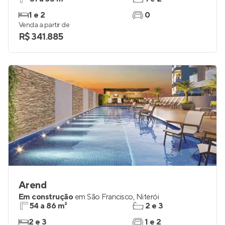
1 e 2
0
Venda a partir de
R$ 341.885
Arend
Em construção
em
São Francisco
,
Niterói
54 a 86 m²
2 e 3
2 e 3
1 e 2