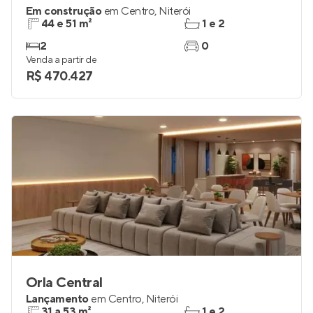
Em construção
em
Centro
,
Niterói
44 e 51 m²
1 e 2
2
0
Venda a partir de
R$ 470.427
Orla Central
Lançamento
em
Centro
,
Niterói
31 a 53 m²
1 e 2