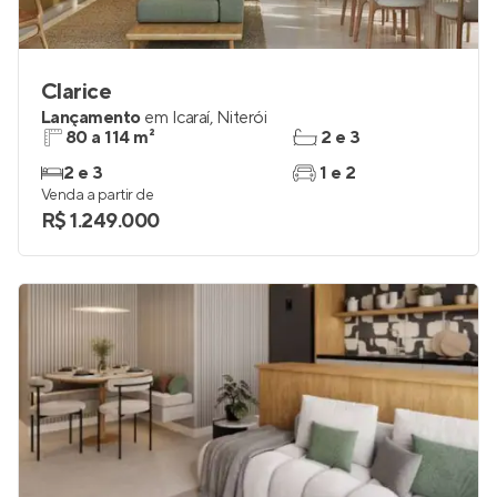
Clarice
Lançamento
em
Icaraí
,
Niterói
80 a 114 m²
2 e 3
2 e 3
1 e 2
Venda a partir de
R$ 1.249.000