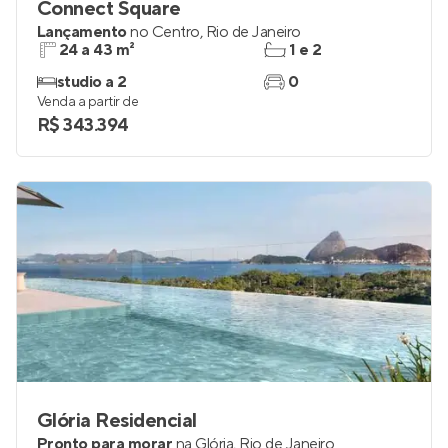
Connect Square
Lançamento
no
Centro
,
Rio de Janeiro
24 a 43 m²
1 e 2
studio a 2
0
Venda a partir de
R$ 343.394
Glória Residencial
Pronto para morar
na
Glória
,
Rio de Janeiro