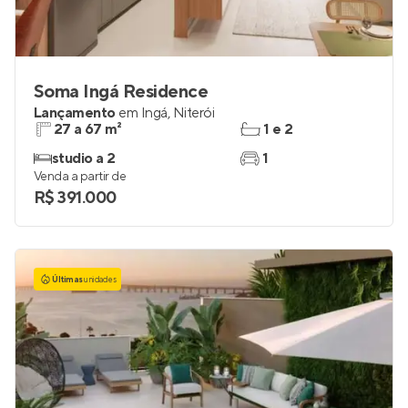
Soma Ingá Residence
Lançamento
em
Ingá
,
Niterói
27 a 67 m²
1 e 2
studio a 2
1
Venda a partir de
R$ 391.000
Últimas
unidades