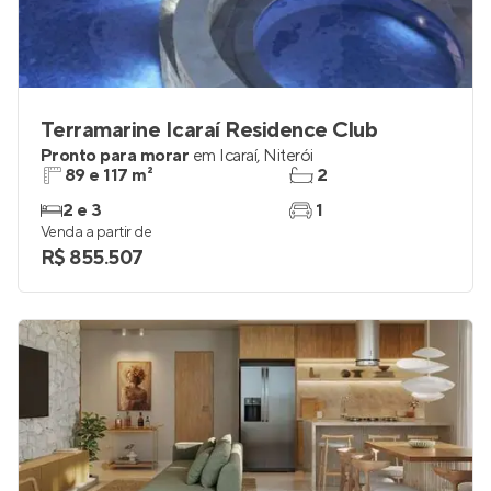
Terramarine Icaraí Residence Club
Pronto para morar
em
Icaraí
,
Niterói
89 e 117 m²
2
2 e 3
1
Venda a partir de
R$ 855.507