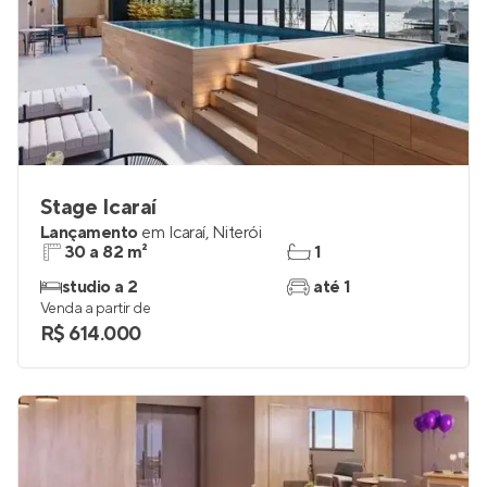
Stage Icaraí
Lançamento
em
Icaraí
,
Niterói
30 a 82 m²
1
studio a 2
até 1
Venda a partir de
R$ 614.000