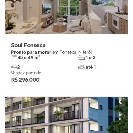
Soul Fonseca
Pronto para morar
em
Fonseca
,
Niterói
45 e 49 m²
1 e 2
2
até 1
Venda a partir de
R$ 296.000