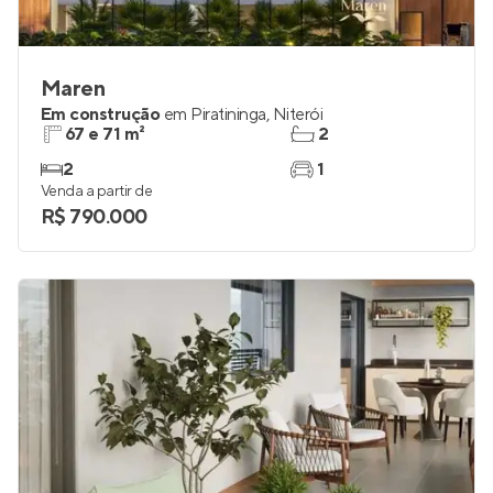
Maren
Em construção
em
Piratininga
,
Niterói
67 e 71 m²
2
2
1
Venda a partir de
R$ 790.000