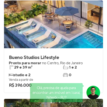
Bueno Studios Lifestyle
Pronto para morar
no
Centro
,
Rio de Janeiro
29 e 39 m²
1 e 2
studio e 2
0
Venda a partir de
R$ 396.000
Olá, precisa de ajuda para
encontrar um imóvel em Icaraí,
Niterói - RJ?