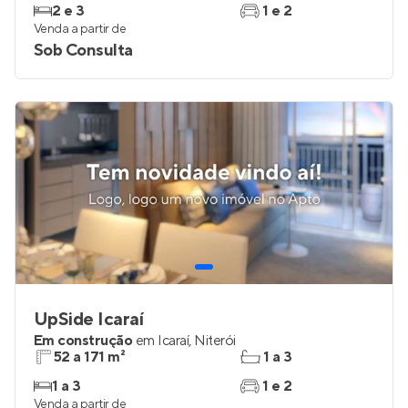
2 e 3
1 e 2
Venda a partir de
Sob Consulta
UpSide Icaraí
Em construção
em
Icaraí
,
Niterói
52 a 171 m²
1 a 3
1 a 3
1 e 2
Venda a partir de