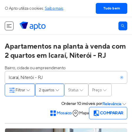
O Apto utiliza cookies.
Saiba mais
.
Tudo bem
Apartamentos na planta à venda com
2 quartos em Icaraí, Niterói - RJ
Bairro, cidade ou empreendimento
Filtrar
2 quartos
Status
Preço
Ordenar
10 imóveis
por
Relevância
Mosaico
Mapa
COMPARAR