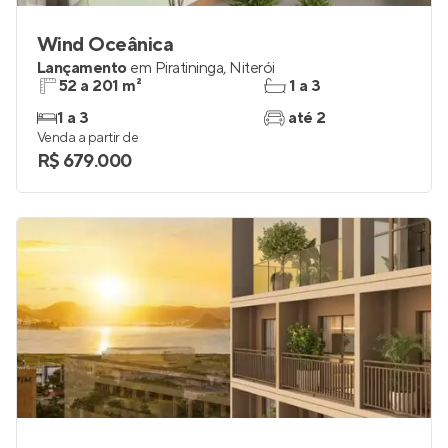
Wind Oceânica
Lançamento
em
Piratininga
,
Niterói
52 a 201 m²
1 a 3
1 a 3
até 2
Venda a partir de
R$ 679.000