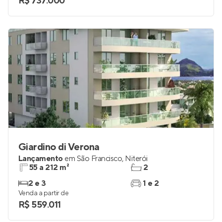
R$ 737.000
Giardino di Verona
Lançamento
em
São Francisco
,
Niterói
55 a 212 m²
2
2 e 3
1 e 2
Venda a partir de
R$ 559.011