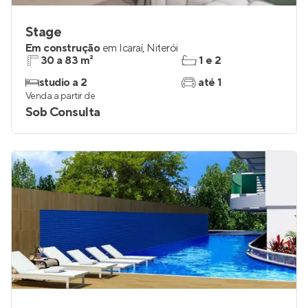
Stage
Em construção
em
Icaraí
,
Niterói
30 a 83 m²
1 e 2
studio a 2
até 1
Venda a partir de
Sob Consulta