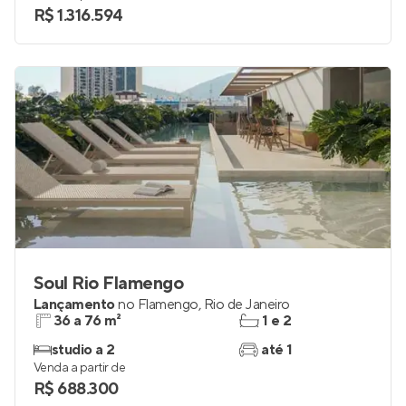
R$ 1.316.594
Soul Rio Flamengo
Lançamento
no
Flamengo
,
Rio de Janeiro
36 a 76 m²
1 e 2
studio a 2
até 1
Venda a partir de
R$ 688.300