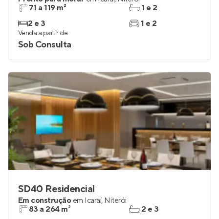
71 a 119 m²
1 e 2
2 e 3
1 e 2
Venda a partir de
Sob Consulta
SD40 Residencial
Em construção
em
Icaraí
,
Niterói
83 a 264 m²
2 e 3