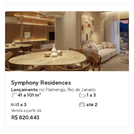
Symphony Residences
Lançamento
no
Flamengo
,
Rio de Janeiro
41 a 101 m²
1 a 3
1 a 3
até 2
Venda a partir de
R$ 820.443