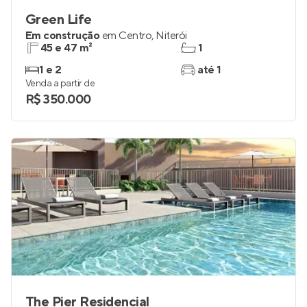
Green Life
Em construção
em
Centro
,
Niterói
45 e 47 m²
1
1 e 2
até 1
Venda a partir de
R$ 350.000
The Pier Residencial