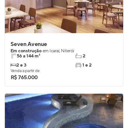
Seven Avenue
Em construção
em
Icaraí
,
Niterói
56 a 144 m²
2
2 e 3
1 e 2
Venda a partir de
R$ 765.000