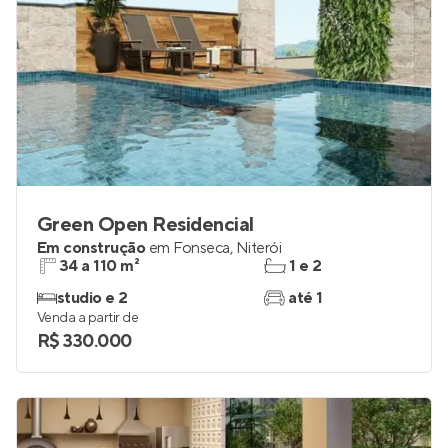
Green Open Residencial
Em construção
em
Fonseca
,
Niterói
34 a 110 m²
1 e 2
studio e 2
até 1
Venda a partir de
R$ 330.000