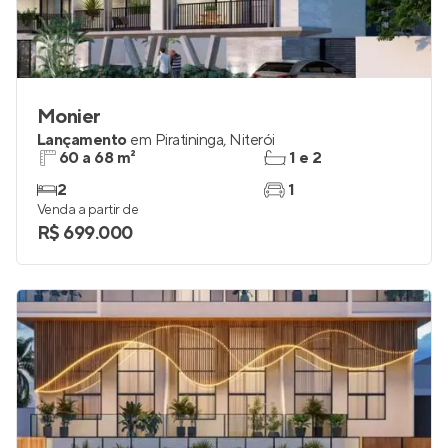
Monier
Lançamento
em
Piratininga
,
Niterói
60 a 68 m²
1 e 2
2
1
Venda a partir de
R$ 699.000