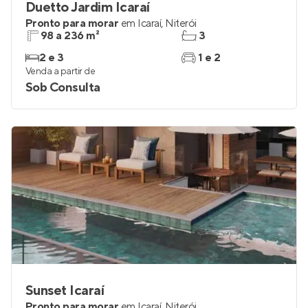
Duetto Jardim Icaraí
Pronto para morar
em
Icaraí
,
Niterói
98 a 236 m²
3
2 e 3
1 e 2
Venda a partir de
Sob Consulta
Sunset Icaraí
Pronto para morar
em
Icaraí
,
Niterói