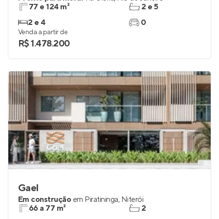
77 e 124 m²
2 e 5
2 e 4
0
Venda a partir de
R$ 1.478.200
Gael
Em construção
em
Piratininga
,
Niterói
66 a 77 m²
2