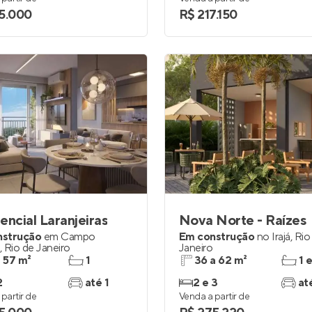
5.000
R$ 217.150
encial Laranjeiras
Nova Norte - Raízes
nstrução
em
Campo
Em construção
no
Irajá
,
Rio
,
Rio de Janeiro
Janeiro
a 57 m²
1
36 a 62 m²
1 
2
até 1
2 e 3
at
partir de
Venda a partir de