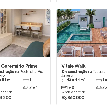
z Geremário Prime
Vitale Walk
nstrução
na
Pechincha
,
Rio
Em construção
na
Taquara
,
iro
Janeiro
e 54 m²
1
42 e 44 m²
1 
até 1
1 e 2
at
partir de
Venda a partir de
4.200
R$ 360.000