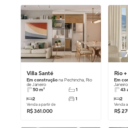
Villa Santé
Rio +
Em construção
na
Pechincha
,
Rio
Em co
de Janeiro
Janeiro
50 m²
1
43 
2
1
2
Venda a partir de
Venda a 
R$ 361.000
R$ 27