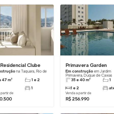
 Residencial Clube
Primavera Garden
nstrução
na
Taquara
,
Rio de
Em construção
em
Jardim
Primavera
,
Duque de Caxias
a 47 m²
1 e 2
35 e 40 m²
1
1
1 e 2
at
partir de
Venda a partir de
0.500
R$ 256.990