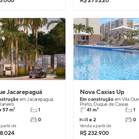
5.000
R$ 275.220
ue Jacarepaguá
Nova Caxias Up
nstrução
em
Jacarepaguá
,
Em construção
em
Vila Ou
Janeiro
Preto
,
Duque de Caxias
e 57 m²
1
41 m²
1
0
1 e 2
0
partir de
Venda a partir de
8.024
R$ 232.900