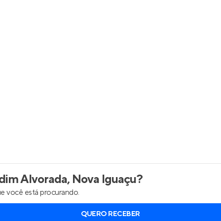
inel de Clientes
Entrar no Painel de Clientes
Entrar no Apto
dim Alvorada, Nova Iguaçu
?
e você está procurando.
QUERO RECEBER