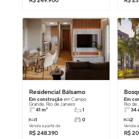
R$ 249.900
R$ 23
Residencial Bálsamo
Bosq
Em construção
em
Campo
Em co
Grande
,
Rio de Janeiro
Rio de 
41 m²
1
34 
1
0
2
Venda a partir de
Venda a 
R$ 248.390
R$ 20