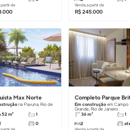
partir de
Venda a partir de
8.000
R$ 245.000
uista Max Norte
Completo Parque Brit
nstrução
na
Pavuna
,
Rio de
Em construção
em
Campo
Grande
,
Rio de Janeiro
a 52 m²
1
36 m²
1
2
0
2
at
partir de
Venda a partir de