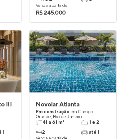
Venda a partir de
R$ 245.000
o III
Novolar Atlanta
Em construção
em
Campo
Grande
,
Rio de Janeiro
41 a 61 m²
1 e 2
é 1
2
até 1
Venda a partir de