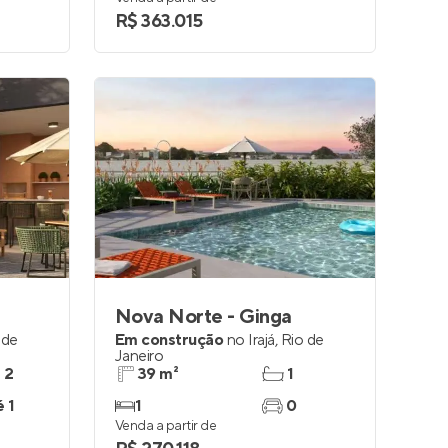
R$ 363.015
Nova Norte - Ginga
 de
Em construção
no
Irajá
,
Rio de
Janeiro
e 2
39 m²
1
é 1
1
0
Venda a partir de