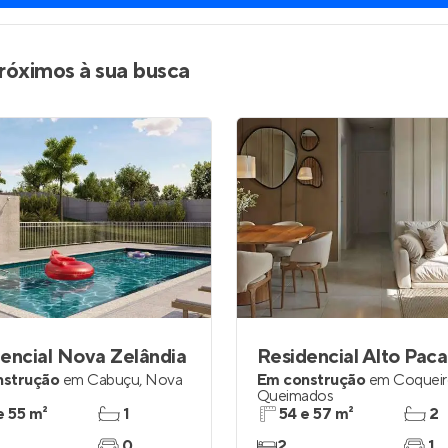
róximos à sua busca
encial Nova Zelândia
nstrução
em
Cabuçu
,
Nova
Em construção
em
Coqueir
Queimados
e 55 m²
1
54 e 57 m²
2
0
2
1