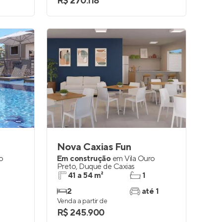
R$ 270.118
Nova Caxias Fun
ro
Em construção
em
Vila Ouro
Preto
,
Duque de Caxias
41 a 54 m²
1
2
até 1
Venda a partir de
R$ 245.900