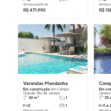
Venda a partir de
Venda a 
R$ 471.990
R$ 15
Varandas Mendanha
Conq
Em construção
em
Campo
Em co
Grande
,
Rio de Janeiro
Janeiro
42 m²
1
35 
2
1
1 e 
Venda a partir de
Venda a 