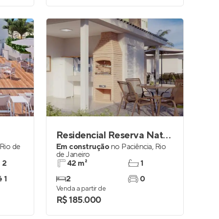
Residencial Reserva Naturalis
Rio de
Em construção
no
Paciência
,
Rio
de Janeiro
e 2
42 m²
1
é 1
2
0
Venda a partir de
R$ 185.000