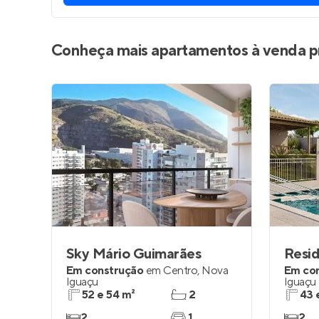
Conheça mais apartamentos à venda p
Sky Mário Guimarães
Resid
Em construção
em
Centro
,
Nova
Em co
Iguaçu
Iguaçu
52 e 54 m²
2
43 
2
1
2