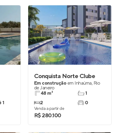
Conquista Norte Clube
Em construção
em
Inhaúma
,
Rio
de Janeiro
48 m²
1
é 1
2
0
Venda a partir de
R$ 280.100