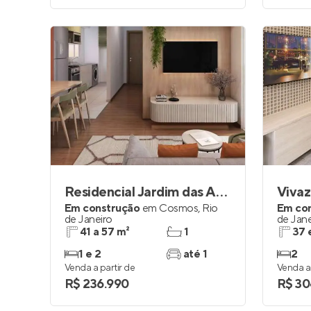
Residencial Jardim das Amoreiras
Viva
Em construção
em
Cosmos
,
Rio
Em co
de Janeiro
de Jane
41 a 57 m²
1
37 
1 e 2
até 1
2
Venda a partir de
Venda a 
R$ 236.990
R$ 30