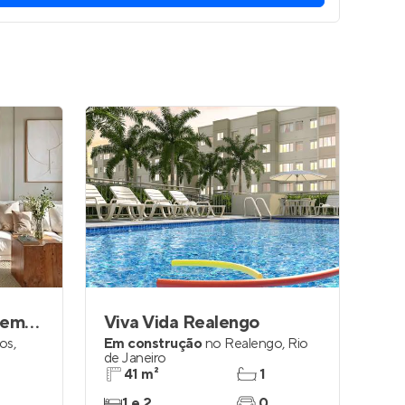
Residencial Alto Pacaembu
Viva Vida Realengo
os
,
Em construção
no
Realengo
,
Rio
de Janeiro
41 m²
1
1 e 2
0