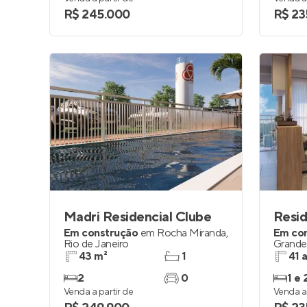
R$ 245.000
R$ 23
Madri Residencial Clube
Resid
Em construção
em
Rocha Miranda
,
Em co
Rio de Janeiro
Grande
43 m²
1
41 
2
0
1 e 
Venda a partir de
Venda a 