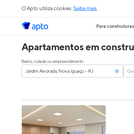
O Apto utiliza cookies.
Saiba mais
.
Para construtoras
Apartamentos em construç
Geração de Le
Geração de Vis
Bairro, cidade ou empreendimento
Qua
Geração de Ve
Maiores Const
Parcerias Imobi
Anunciar Imóve