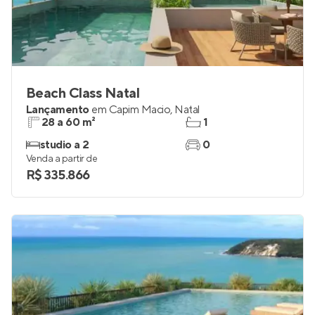
Beach Class Natal
Lançamento
em
Capim Macio
,
Natal
28 a 60 m²
1
studio a 2
0
Venda a partir de
R$ 335.866