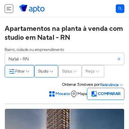
Apartamentos na planta à venda com
studio em Natal - RN
Bairro, cidade ou empreendimento
Filtrar
Studio
Status
Preço
Ordenar
5 imóveis
por
Relevância
Mosaico
Mapa
COMPARAR