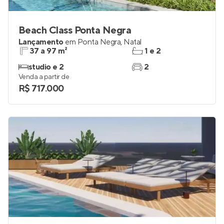
Beach Class Ponta Negra
Lançamento
em
Ponta Negra
,
Natal
37 a 97 m²
1 e 2
studio e 2
2
Venda a partir de
R$ 717.000