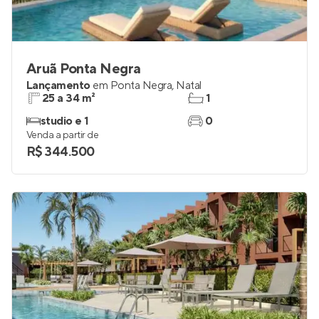
Aruã Ponta Negra
Lançamento
em
Ponta Negra
,
Natal
25 a 34 m²
1
studio e 1
0
Venda a partir de
R$ 344.500