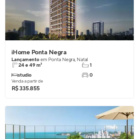
iHome Ponta Negra
Lançamento
em
Ponta Negra
,
Natal
24 e 49 m²
1
studio
0
Venda a partir de
R$ 335.855