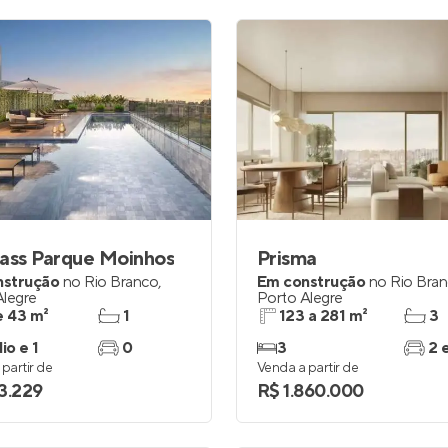
ass Parque Moinhos
Prisma
nstrução
no
Rio Branco
,
Em construção
no
Rio Bra
Alegre
Porto Alegre
e 43 m²
1
123 a 281 m²
3
io e 1
0
3
2 
partir de
Venda a partir de
3.229
R$ 1.860.000