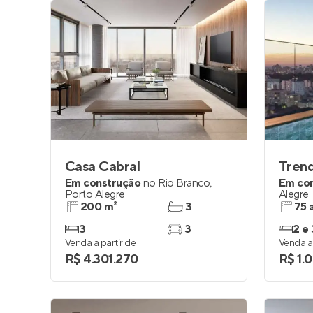
Casa Cabral
Tren
Em construção
no
Rio Branco
,
Em co
Porto Alegre
Alegre
200 m²
3
75 
3
3
2 e 
Venda a partir de
Venda a 
R$ 4.301.270
R$ 1.