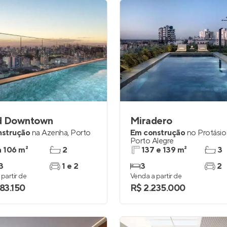
d Downtown
Miradero
nstrução
na
Azenha
,
Porto
Em construção
no
Protásio
Porto Alegre
a 106 m²
2
137 e 139 m²
3
3
1 e 2
3
2
partir de
Venda a partir de
083.150
R$ 2.235.000