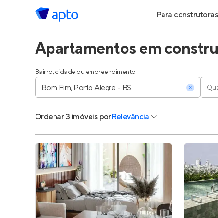
Para construtoras
Apartamentos em construç
Geração de Le
Geração de Vis
Bairro, cidade ou empreendimento
Qua
Geração de Ve
Ordenar
3 imóveis
por
Relevância
Maiores Const
Parcerias Imobi
Anunciar Imóve
Entrar no Pa