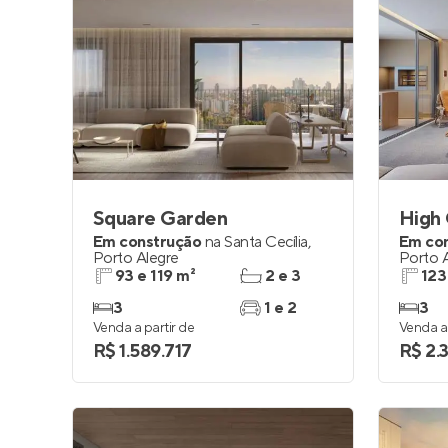
Square Garden
High
Em construção
na
Santa Cecília
,
Em co
Porto Alegre
Porto 
93 e 119 m²
2 e 3
123
3
1 e 2
3
Venda a partir de
Venda a 
R$ 1.589.717
R$ 2.