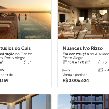
tudios do Cais
Nuances Ivo Rizzo
nstrução
no
Centro
Em construção
no
Auxiliad
co
,
Porto Alegre
Porto Alegre
m²
1
154 e 170 m²
3
dio
3
2 
partir de
Venda a partir de
1.159
R$ 3.006.624