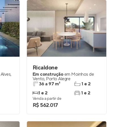
Ricaldone
 Alves
,
Em construção
em
Moinhos de
Vento
,
Porto Alegre
36 a 97 m²
1 e 2
1 e 2
1 e 2
Venda a partir de
R$ 562.017