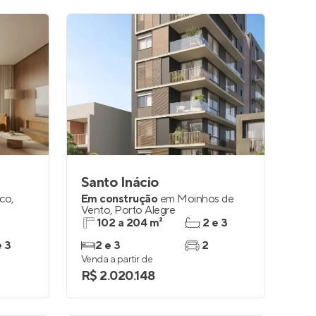
Santo Inácio
nco
,
Em construção
em
Moinhos de
Vento
,
Porto Alegre
102 a 204 m²
2 e 3
e 3
2 e 3
2
Venda a partir de
R$ 2.020.148