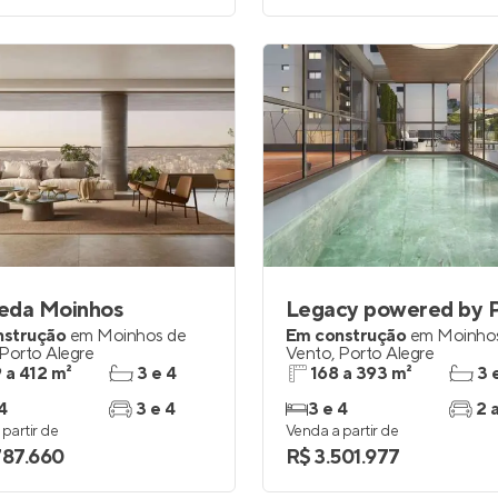
eda Moinhos
nstrução
em
Moinhos de
Em construção
em
Moinho
Porto Alegre
Vento
,
Porto Alegre
 a 412 m²
3 e 4
168 a 393 m²
3 
4
3 e 4
3 e 4
2 
partir de
Venda a partir de
787.660
R$ 3.501.977