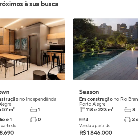
róximos à sua busca
own
Season
nstrução
no
Independência
,
Em construção
no
Rio Bra
Alegre
Porto Alegre
a 57 m²
1
118 e 223 m²
3
io e 1
0
3
2 
partir de
Venda a partir de
8.690
R$ 1.846.000