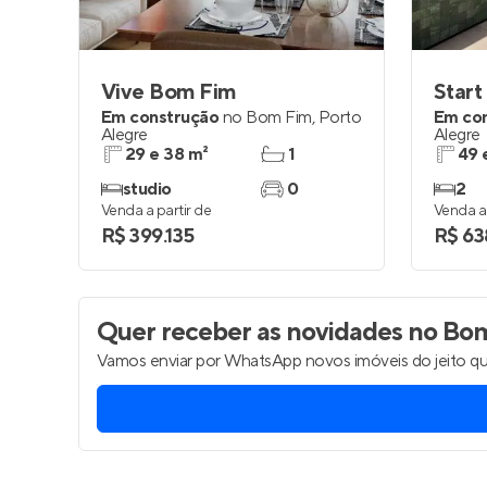
Vive Bom Fim
Star
Em construção
no
Bom Fim
,
Porto
Em co
Alegre
Alegre
29 e 38 m²
1
49 
studio
0
2
Venda a partir de
Venda a 
R$ 399.135
R$ 63
Quer receber as novidades
no Bom
Vamos enviar por WhatsApp novos imóveis do jeito qu