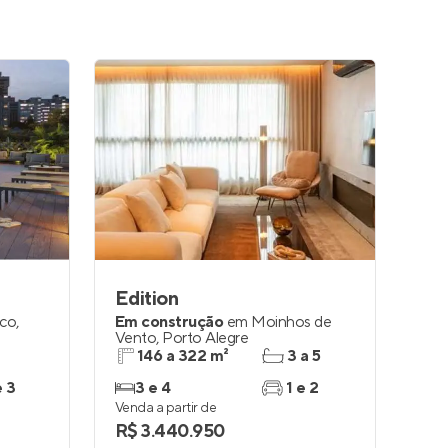
Edition
nco
,
Em construção
em
Moinhos de
Vento
,
Porto Alegre
146 a 322 m²
3 a 5
e 3
3 e 4
1 e 2
Venda a partir de
R$ 3.440.950