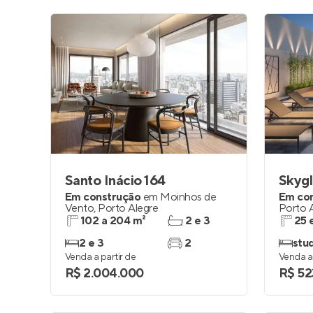
Santo Inácio 164
Skygl
Em construção
em
Moinhos de
Em co
Vento
,
Porto Alegre
Porto 
102 a 204 m²
2 e 3
25 
2 e 3
2
stud
Venda a partir de
Venda a 
R$ 2.004.000
R$ 52