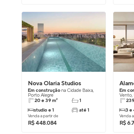
Nova Olaria Studios
Alam
Em construção
na
Cidade Baixa
,
Em co
Porto Alegre
Vento
,
20 e 39 m²
1
239
studio e 1
até 1
3 e 
Venda a partir de
Venda a 
R$ 448.084
R$ 6.