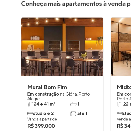
Conheça mais apartamentos à venda p
Mural Bom Fim
Midt
Em construção
na
Glória
,
Porto
Em co
Alegre
Porto 
24 e 41 m²
1
22 
studio e 2
até 1
stud
Venda a partir de
Venda a 
R$ 399.000
R$ 34