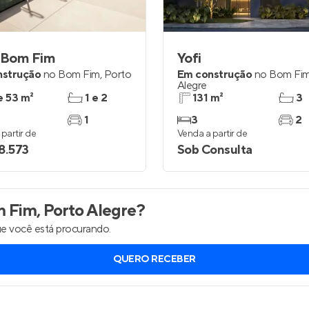
Entrar no Apto
t Bom Fim
Yofi
nstrução
no
Bom Fim
,
Porto
Em construção
no
Bom Fi
Alegre
e 53 m²
1 e 2
131 m²
3
1
3
2
partir de
Venda a partir de
8.573
Sob Consulta
 Fim, Porto Alegre
?
e você está procurando.
QUERO RECEBER