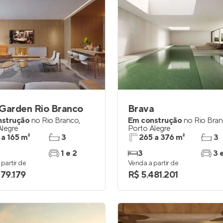
 Garden Rio Branco
Brava
nstrução
no
Rio Branco
,
Em construção
no
Rio Bra
Alegre
Porto Alegre
 a 165 m²
3
265 a 376 m²
3
1 e 2
3
3 
partir de
Venda a partir de
379.179
R$ 5.481.201