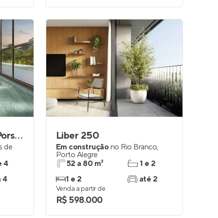
Legacy powered by Porsche Consulting
Liber 250
s de
Em construção
no
Rio Branco
,
Porto Alegre
e 4
52 a 80 m²
1 e 2
a 4
1 e 2
até 2
Venda a partir de
R$ 598.000