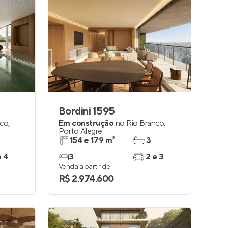
Bordini 1595
nco
,
Em construção
no
Rio Branco
,
Porto Alegre
154 e 179 m²
3
e 4
3
2 e 3
Venda a partir de
R$ 2.974.600