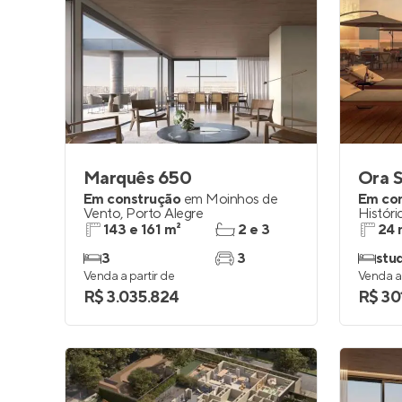
Marquês 650
Ora S
Em construção
em
Moinhos de
Em co
Vento
,
Porto Alegre
Históri
143 e 161 m²
2 e 3
24 
3
3
stu
Venda a partir de
Venda a 
R$ 3.035.824
R$ 30