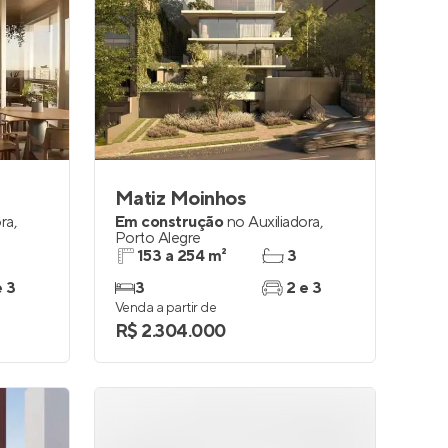
Matiz Moinhos
ora
,
Em construção
no
Auxiliadora
,
Porto Alegre
153 a 254 m²
3
e 3
3
2 e 3
Venda a partir de
R$ 2.304.000