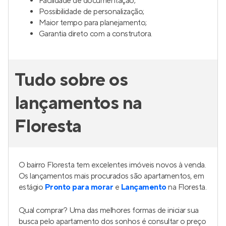
Seen Três Figueiras
Lançamento
nas
Três Figueiras
,
Porto Alegre
149 e 169 m²
3
3
2 e 3
Venda a partir de
R$ 2.661.000