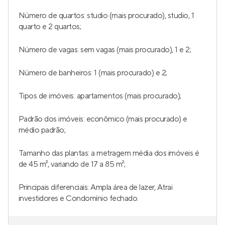
Évora
Lançamento
em
Petrópolis
,
Porto Alegre
136 a 195 m²
3
3
2
Venda a partir de
R$ 1.981.135