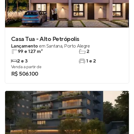
Casa Tua - Alto Petrópolis
Lançamento
em
Santana
,
Porto Alegre
99 e 127 m²
2
2 e 3
1 e 2
Venda a partir de
R$ 506.100