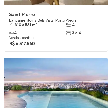
Saint Pierre
Lançamento
na
Bela Vista
,
Porto Alegre
310 a 581 m²
4
4
3 e 4
Venda a partir de
R$ 6.517.560