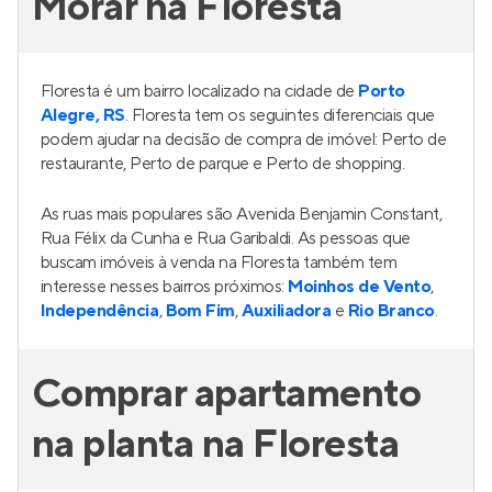
3
2 e 3
Venda a partir de
R$ 1.972.625
Ubá
Lançamento
na
Bela Vista
,
Porto Alegre
178 a 331 m²
3 e 4
3 e 4
3