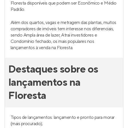
Gallery Carlos Gomes
Lançamento
em
Petrópolis
,
Porto Alegre
36 a 96 m²
1 e 2
1 e 2
1
Venda a partir de
R$ 594.804