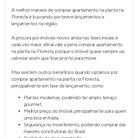
Venda a partir de
R$ 3.100.000
Avora
Lançamento
na
Bela Vista
,
Porto Alegre
165 e 249 m²
3
3
2 e 3
Venda a partir de
R$ 2.821.000