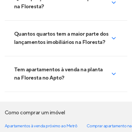
Silent
Lançamento
em
Petrópolis
,
Porto Alegre
143 e 193 m²
3
3
2
Venda a partir de
R$ 1.856.745