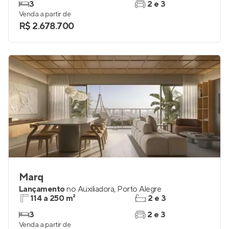
3
2 e 3
Venda a partir de
R$ 2.678.700
Marq
Lançamento
no
Auxiliadora
,
Porto Alegre
114 a 250 m²
2 e 3
3
2 e 3
Venda a partir de