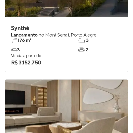
Synthè
Lançamento
no
Mont Serrat
,
Porto Alegre
176 m²
3
3
2
Venda a partir de
R$ 3.152.750