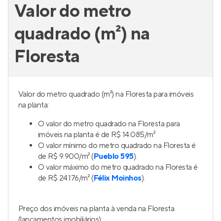
Guernica
Lançamento
em
Petrópolis
,
Porto Alegre
74 a 100 m²
2
2 e 3
1 e 2
Venda a partir de
R$ 947.702