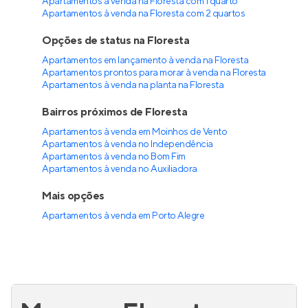
Lançamento
na
Bela Vista
,
Porto Alegre
214 e 404 m²
3
3
3 e 4
Venda a partir de
R$ 4.449.789
Casa Gardel
Lançamento
na
Bela Vista
,
Porto Alegre
117 a 255 m²
3