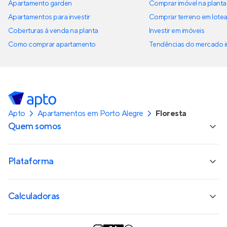
Palmeira 178
Lançamento
em
Petrópolis
,
Porto Alegre
83 e 164 m²
2 e 3
2 e 3
1 e 2
Venda a partir de
R$ 996.000
Encontre mais imóveis
novos à venda
Opções de quartos na Floresta
Apartamentos à venda na Floresta com 1 quarto
Apartamentos à venda na Floresta com 2 quartos