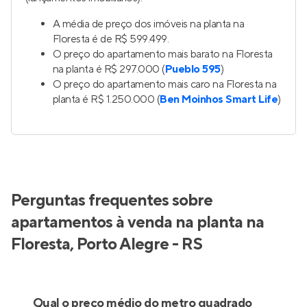
Jobim
Lançamento
em
Petrópolis
,
Porto Alegre
242 m²
4
4
2 e 3
Venda a partir de
R$ 4.390.000