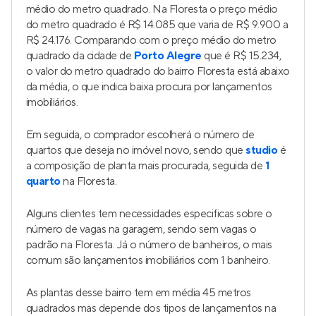
Maldonado
Lançamento
em
Petrópolis
,
Porto Alegre
144 a 322 m²
3
3
2
Venda a partir de
R$ 2.250.000