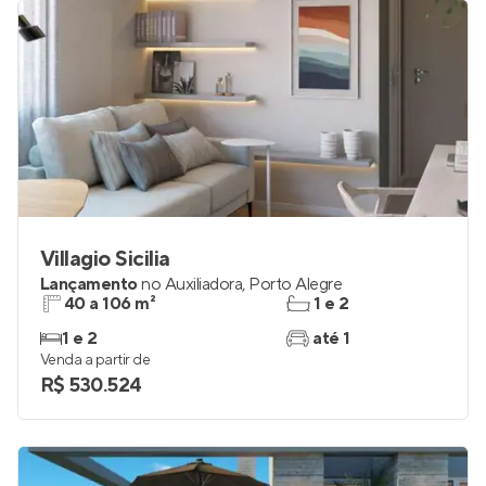
Villagio Sicilia
Lançamento
no
Auxiliadora
,
Porto Alegre
40 a 106 m²
1 e 2
1 e 2
até 1
Venda a partir de
R$ 530.524