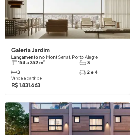
Galeria Jardim
Lançamento
no
Mont Serrat
,
Porto Alegre
154 a 352 m²
3
3
2 e 4
Venda a partir de
R$ 1.831.663