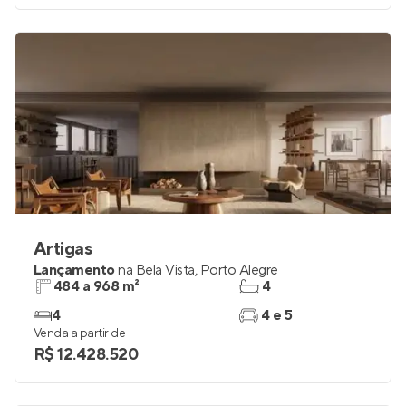
Artigas
Lançamento
na
Bela Vista
,
Porto Alegre
484 a 968 m²
4
4
4 e 5
Venda a partir de
R$ 12.428.520