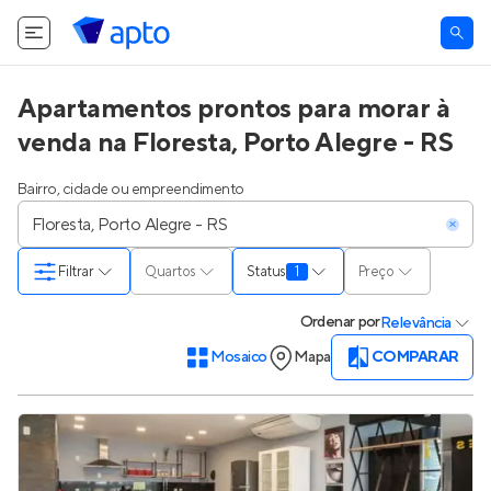
O Apto utiliza cookies.
Saiba mais
.
Tudo bem
Apartamentos prontos para morar à
venda na Floresta, Porto Alegre - RS
Bairro, cidade ou empreendimento
Filtrar
Quartos
Status
1
Preço
Ordenar
por
Relevância
Mosaico
Mapa
COMPARAR