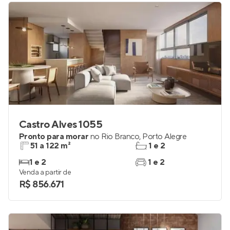
R$ 433.440
Castro Alves 1055
Pronto para morar
no
Rio Branco
,
Porto Alegre
51 a 122 m²
1 e 2
1 e 2
1 e 2
Venda a partir de
R$ 856.671