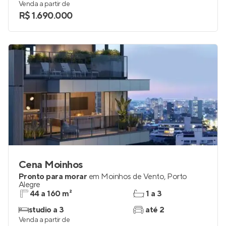
85 a 134 m²
2
2 e 3
1 e 2
Venda a partir de
R$ 1.690.000
Cena Moinhos
Pronto para morar
em
Moinhos de Vento
,
Porto
Alegre
44 a 160 m²
1 a 3