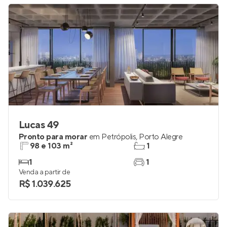
R$ 1.102.055
Lucas 49
Pronto para morar
em
Petrópolis
,
Porto Alegre
98 e 103 m²
1
1
1
Venda a partir de
R$ 1.039.625