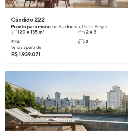
Cândido 222
Pronto para morar
no
Auxiliadora
,
Porto Alegre
120 e 135 m²
2 e 3
3
2
Venda a partir de
R$ 1.939.071