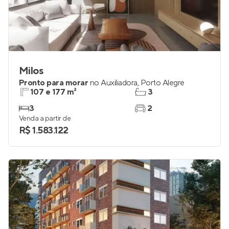
Milos
Pronto para morar
no
Auxiliadora
,
Porto Alegre
107 e 177 m²
3
3
2
Venda a partir de
R$ 1.583.122