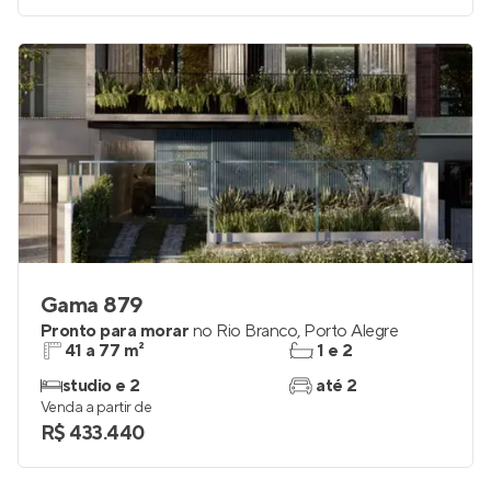
Venda a partir de
R$ 442.523
Gama 879
Pronto para morar
no
Rio Branco
,
Porto Alegre
41 a 77 m²
1 e 2
studio e 2
até 2
Venda a partir de