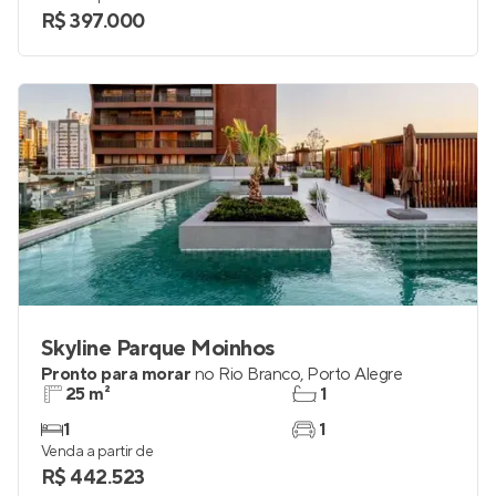
33 a 111 m²
1 e 2
studio a 2
até 1
Venda a partir de
R$ 397.000
Skyline Parque Moinhos
Pronto para morar
no
Rio Branco
,
Porto Alegre
25 m²
1
1
1