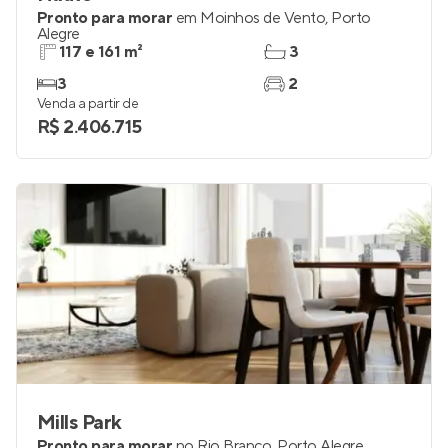
Haute
Pronto para morar
em
Moinhos de Vento
,
Porto
Alegre
117 e 161 m²
3
3
2
Venda a partir de
R$ 2.406.715