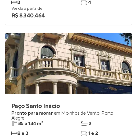
Pronto para morar
em
Moinhos de Vento
,
Porto
Alegre
330 a 378 m²
3
3
4
Venda a partir de
R$ 8.340.464
Paço Santo Inácio
Pronto para morar
em
Moinhos de Vento
,
Porto
Alegre