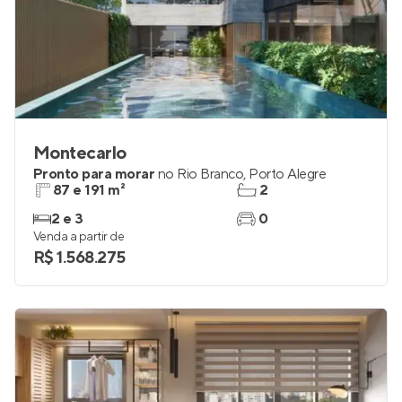
Montecarlo
Pronto para morar
no
Rio Branco
,
Porto Alegre
87 e 191 m²
2
2 e 3
0
Venda a partir de
R$ 1.568.275