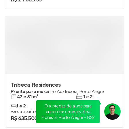
3
2 e 3
Venda a partir de
R$ 2.708.955
Tribeca Residences
Pronto para morar
no
Auxiliadora
,
Porto Alegre
47 e 81 m²
1 e 2
1 e 2
1 e 2
Venda a partir de