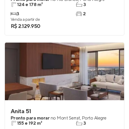
Mills Park
Pronto para morar
no
Rio Branco
,
Porto Alegre
124 e 178 m²
3
3
2
Venda a partir de
R$ 2.129.950
Anita 51