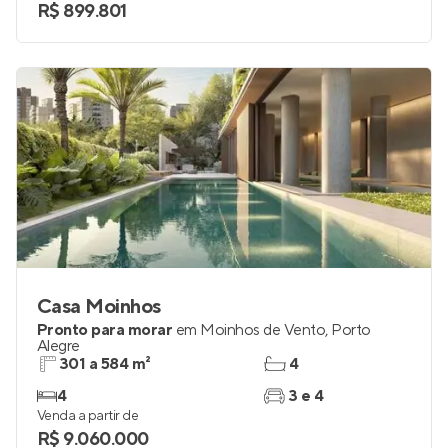
studio a 3
até 2
Venda a partir de
R$ 899.801
Casa Moinhos
Pronto para morar
em
Moinhos de Vento
,
Porto
Alegre
301 a 584 m²
4