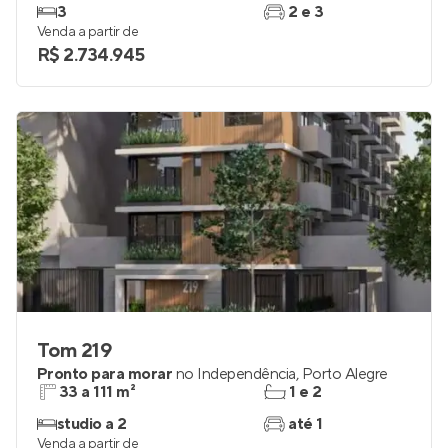
Pronto para morar
no
Mont Serrat
,
Porto Alegre
155 e 192 m²
3
3
2 e 3
Venda a partir de
R$ 2.734.945
Tom 219
Pronto para morar
no
Independência
,
Porto Alegre