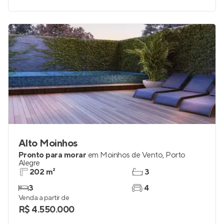
4
3 e 4
Venda a partir de
R$ 9.060.000
Alto Moinhos
Pronto para morar
em
Moinhos de Vento
,
Porto
Alegre
202 m²
3
3
4