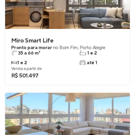
Miro Smart Life
Pronto para morar
no
Bom Fim
,
Porto Alegre
35 a 66 m²
1 e 2
1 e 2
até 1
Venda a partir de
R$ 501.497