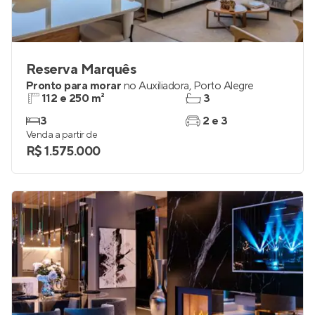
Reserva Marquês
Pronto para morar
no
Auxiliadora
,
Porto Alegre
112 e 250 m²
3
3
2 e 3
Venda a partir de
R$ 1.575.000