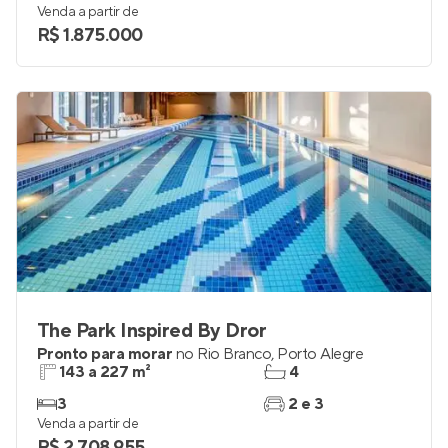
Pronto para morar
em
Higienópolis
,
Porto Alegre
109 e 185 m²
3
3
2 e 3
Venda a partir de
R$ 1.875.000
The Park Inspired By Dror
Pronto para morar
no
Rio Branco
,
Porto Alegre
143 a 227 m²
4