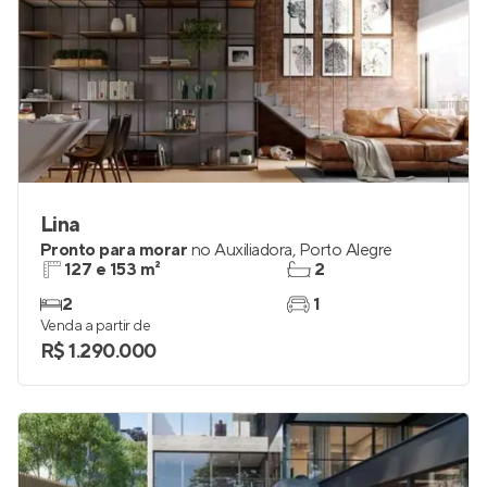
Lina
Pronto para morar
no
Auxiliadora
,
Porto Alegre
127 e 153 m²
2
2
1
Venda a partir de
R$ 1.290.000