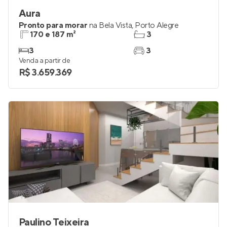
Aura
Pronto para morar
na
Bela Vista
,
Porto Alegre
170 e 187 m²
3
3
3
Venda a partir de
R$ 3.659.369