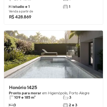
The Arch
Pronto para morar
no
Mont Serrat
,
Porto Alegre
28 e 45 m²
1
studio e 1
1
Venda a partir de
R$ 428.869
Honório 1425