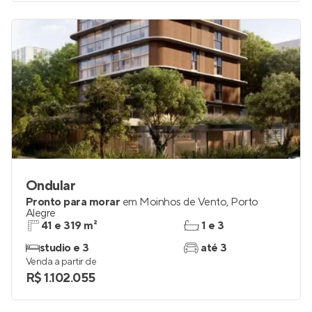
Venda a partir de
R$ 4.550.000
Ondular
Pronto para morar
em
Moinhos de Vento
,
Porto
Alegre
41 e 319 m²
1 e 3
studio e 3
até 3
Venda a partir de