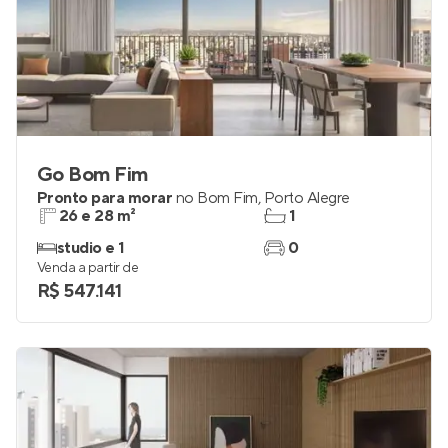
Go Bom Fim
Pronto para morar
no
Bom Fim
,
Porto Alegre
26 e 28 m²
1
studio e 1
0
Venda a partir de
R$ 547.141