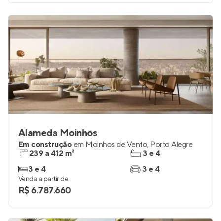
Venda a partir de
R$ 7.154.000
Alameda Moinhos
Em construção
em
Moinhos de Vento
,
Porto Alegre
239 a 412 m²
3 e 4
3 e 4
3 e 4
Venda a partir de
R$ 6.787.660