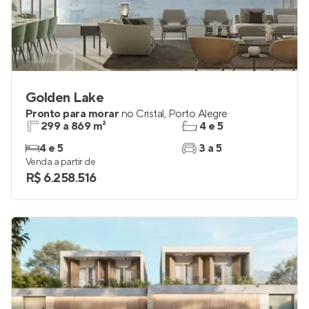
Golden Lake
Pronto para morar
no
Cristal
,
Porto Alegre
299 a 869 m²
4 e 5
4 e 5
3 a 5
Venda a partir de
R$ 6.258.516