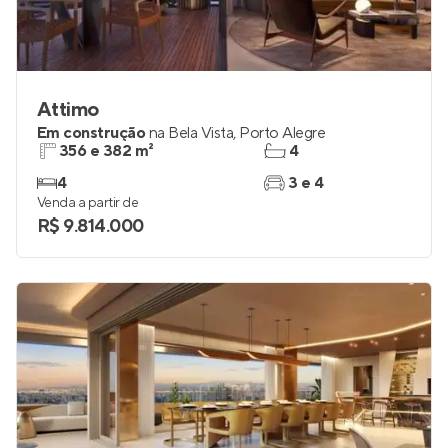
Attimo
Em construção
na
Bela Vista
,
Porto Alegre
356 e 382 m²
4
4
3 e 4
Venda a partir de
R$ 9.814.000