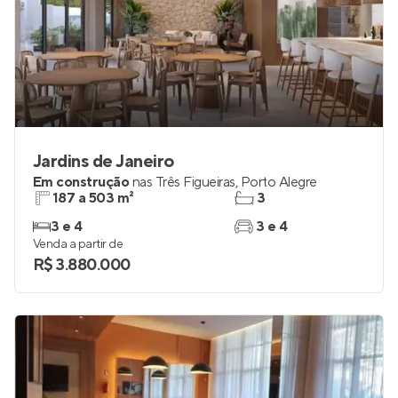
Jardins de Janeiro
Em construção
nas
Três Figueiras
,
Porto Alegre
187 a 503 m²
3
3 e 4
3 e 4
Venda a partir de
R$ 3.880.000