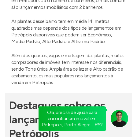
Alguns clientes tem necessidades especificas sobre o
número de vagas na garagem, sendo 2 vagas o padrão
em Petrópolis. Já o número de banheiros, o mais comum
são lançamentos imobiliários com 2 banheiros.
As plantas desse bairro tem em média 141 metros
quadrados mas depende dos tipos de lançamentos em
Petrópolis disponíveis que podem ser Econômico,
Médio Padrão, Alto Padrão e Altíssimo Padrão.
Além dos quartos, vagas e metragem das plantas, muitos
compradores de imóveis tem interesse nos diferenciais,
sendo Torre única, Ampla área de lazer e Alto padrão de
acabamento, os mais populares nos lançamentos à
venda em Petrópolis.
Olá, precisa de ajuda para
encontrar um imóvel em
Destaques sobre os
Petrópolis, Porto Alegre - RS?