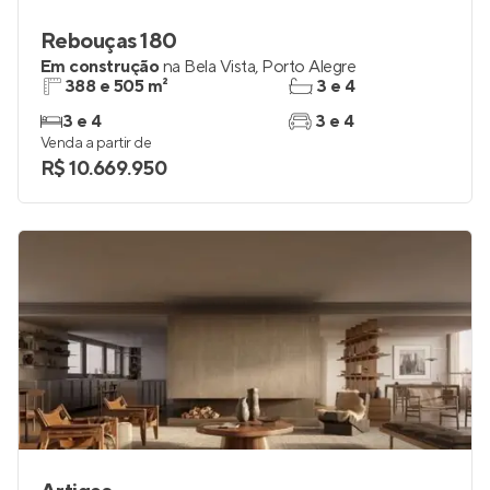
Rebouças 180
Em construção
na
Bela Vista
,
Porto Alegre
388 e 505 m²
3 e 4
3 e 4
3 e 4
Venda a partir de
R$ 10.669.950