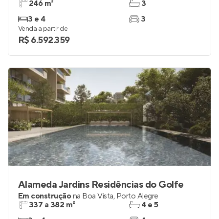
Arte Country Club
Pronto para morar
na
Boa Vista
,
Porto Alegre
246 m²
3
3 e 4
3
Venda a partir de
R$ 6.592.359
Alameda Jardins Residências do Golfe