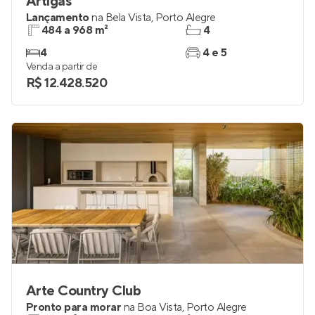
Artigas
Lançamento
na
Bela Vista
,
Porto Alegre
484 a 968 m²
4
4
4 e 5
Venda a partir de
R$ 12.428.520