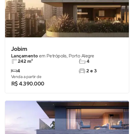
Jobim
Lançamento
em
Petrópolis
,
Porto Alegre
242 m²
4
4
2 e 3
Venda a partir de
R$ 4.390.000