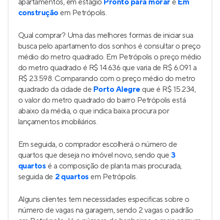
O bairro Petrópolis tem excelentes imóveis novos à
venda. Os lançamentos mais procurados são
apartamentos, em estágio
Pronto para morar
e
Em
construção
em Petrópolis.
Qual comprar? Uma das melhores formas de iniciar sua
busca pelo apartamento dos sonhos é consultar o preço
médio do metro quadrado. Em Petrópolis o preço médio
do metro quadrado é R$ 14.636 que varia de R$ 6.091 a
R$ 23.598. Comparando com o preço médio do metro
quadrado da cidade de
Porto Alegre
que é R$ 15.234,
o valor do metro quadrado do bairro Petrópolis está
abaixo da média, o que indica baixa procura por
lançamentos imobiliários.
Em seguida, o comprador escolherá o número de
quartos que deseja no imóvel novo, sendo que
3
quartos
é a composição de planta mais procurada,
seguida de
2 quartos
em Petrópolis.