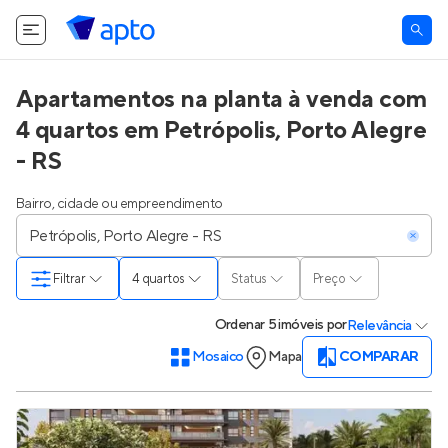
O Apto utiliza cookies.
Saiba mais
.
Tudo bem
Apartamentos na planta à venda com
4 quartos em Petrópolis, Porto Alegre
- RS
Bairro, cidade ou empreendimento
Filtrar
4 quartos
Status
Preço
Ordenar
5 imóveis
por
Relevância
Mosaico
Mapa
COMPARAR