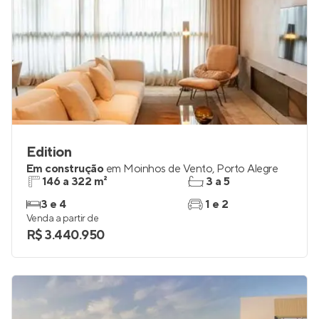
Edition
Em construção
em
Moinhos de Vento
,
Porto Alegre
146 a 322 m²
3 a 5
3 e 4
1 e 2
Venda a partir de
R$ 3.440.950