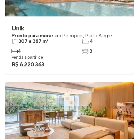
Unik
Pronto para morar
em
Petrópolis
,
Porto Alegre
307 e 387 m²
4
4
3
Venda a partir de
R$ 6.220.363