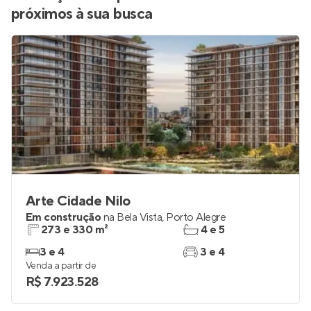
Conheça mais apartamentos à venda
próximos à sua busca
Arte Cidade Nilo
Em construção
na
Bela Vista
,
Porto Alegre
273 e 330 m²
4 e 5
3 e 4
3 e 4
Venda a partir de