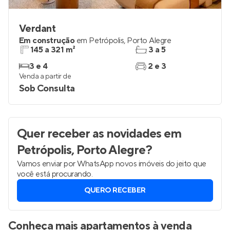
Verdant
Em construção
em
Petrópolis
,
Porto Alegre
145 a 321 m²
3 a 5
3 e 4
2 e 3
Venda a partir de
Sob Consulta
Quer receber as novidades
em
Petrópolis, Porto Alegre
?
Vamos enviar por WhatsApp novos imóveis do jeito que
você está procurando.
QUERO RECEBER