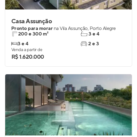
Casa Assunção
Pronto para morar
na
Vila Assunção
,
Porto Alegre
200 e 300 m²
3 e 4
3 e 4
2 e 3
Venda a partir de
R$ 1.620.000