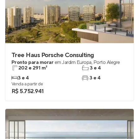
Tree Haus Porsche Consulting
Pronto para morar
em
Jardim Europa
,
Porto Alegre
202 e 291 m²
3 e 4
3 e 4
3 e 4
Venda a partir de
R$ 5.752.941