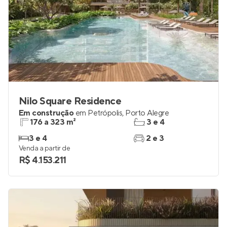
Nilo Square Residence
Em construção
em
Petrópolis
,
Porto Alegre
176 a 323 m²
3 e 4
3 e 4
2 e 3
Venda a partir de
R$ 4.153.211