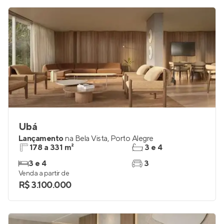
R$ 7.923.528
Ubá
Lançamento
na
Bela Vista
,
Porto Alegre
178 a 331 m²
3 e 4
3 e 4
3
Venda a partir de
R$ 3.100.000