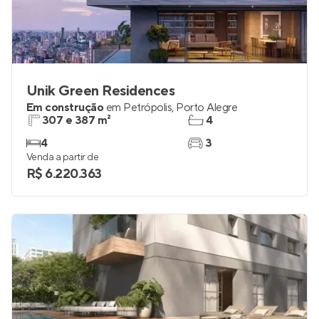
Unik Green Residences
Em construção
em
Petrópolis
,
Porto Alegre
307 e 387 m²
4
4
3
Venda a partir de
R$ 6.220.363