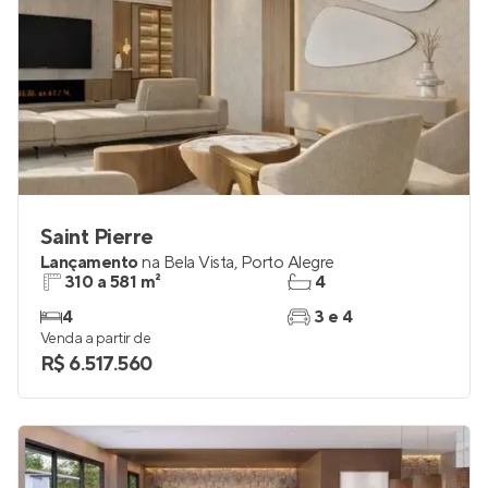
Saint Pierre
Lançamento
na
Bela Vista
,
Porto Alegre
310 a 581 m²
4
4
3 e 4
Venda a partir de
R$ 6.517.560