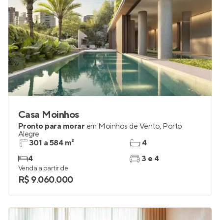
Casa Moinhos
Pronto para morar
em
Moinhos de Vento
,
Porto
Alegre
301 a 584 m²
4
4
3 e 4
Venda a partir de
R$ 9.060.000