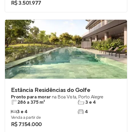
3 e 4
2 a 4
Venda a partir de
R$ 3.501.977
Estância Residências do Golfe
Pronto para morar
na
Boa Vista
,
Porto Alegre
286 a 375 m²
3 e 4
3 e 4
4