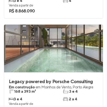
Em construção
na
Boa Vista
,
Porto Alegre
337 a 382 m²
4 e 5
3 e 4
4
Venda a partir de
R$ 8.868.090
Legacy powered by Porsche Consulting
Em construção
em
Moinhos de Vento
,
Porto Alegre
168 a 393 m²
3 e 4