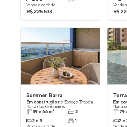
Venda a partir de
Venda a 
R$ 225.533
R$ 22
Summer Barra
Terr
Em construção
no
Espaço Tropical
,
Em co
Barra dos Coqueiros
Barra 
59 e 66 m²
2
79 
2 e 3
1
2 e 
Venda a partir de
Venda a 