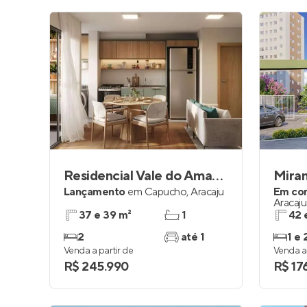
Residencial Vale do Amanhecer
Miran
Lançamento
em
Capucho
,
Aracaju
Em co
Aracaju
37 e 39 m²
1
42 
2
até 1
1 e 
Venda a partir de
Venda a 
R$ 245.990
R$ 17