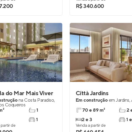
7.200
R$ 340.600
la do Mar Mais Viver
Cíttà Jardins
nstrução
na
Costa Paradiso
,
Em construção
em
Jardins
,
dos Coqueiros
m²
1
70 e 89 m²
2 
1
2 e 3
1 e
partir de
Venda a partir de