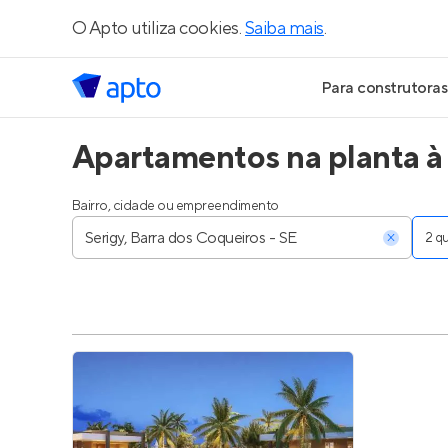
O Apto utiliza cookies.
Saiba mais
.
Para construtoras
Apartamentos na planta à 
Geração de Le
Geração de Vis
Bairro, cidade ou empreendimento
2 
Geração de Ve
Maiores Const
Parcerias Imobi
Anunciar Imóve