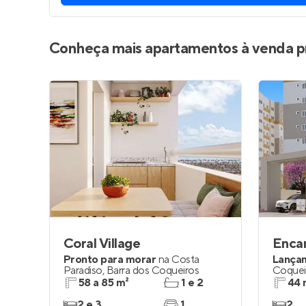
Conheça mais apartamentos à venda p
Coral Village
Encan
Pronto para morar
na
Costa
Lança
Paradiso
,
Barra dos Coqueiros
Coquei
58 a 85 m²
1 e 2
44 
2 e 3
1
2