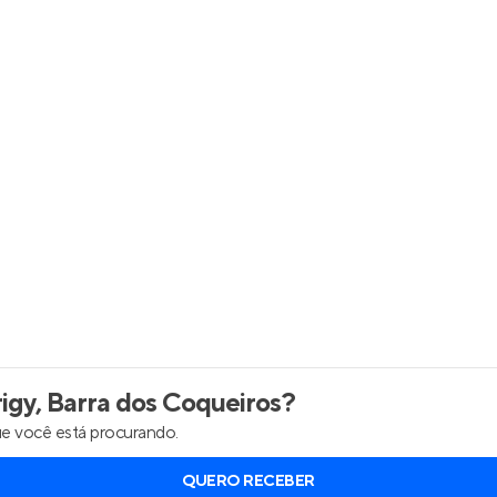
inel de Clientes
Entrar no Painel de Clientes
Entrar no Apto
gy, Barra dos Coqueiros
?
e você está procurando.
QUERO RECEBER