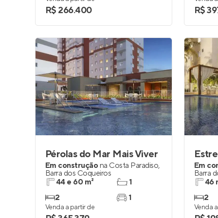
R$ 266.400
R$ 39
Pérolas do Mar Mais Viver
Estre
Em construção
na
Costa Paradiso
,
Em co
Barra dos Coqueiros
Barra 
44 e 60 m²
1
46 
2
1
2
Venda a partir de
Venda a 