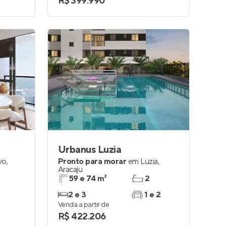
R$ 399.990
Urbanus Luzia
vo
,
Pronto para morar
em
Luzia
,
Aracaju
59 e 74 m²
2
2 e 3
1 e 2
Venda a partir de
R$ 422.206