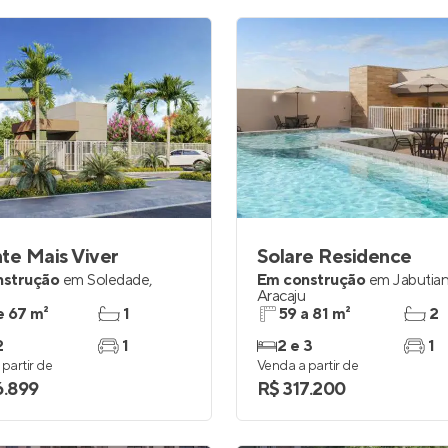
te Mais Viver
Solare Residence
nstrução
em
Soledade
,
Em construção
em
Jabutia
Aracaju
e 67 m²
1
59 a 81 m²
2
2
1
2 e 3
1
partir de
Venda a partir de
6.899
R$ 317.200