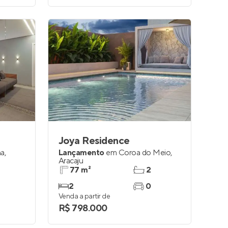
Joya Residence
na
,
Lançamento
em
Coroa do Meio
,
Aracaju
77 m²
2
2
0
Venda a partir de
R$ 798.000