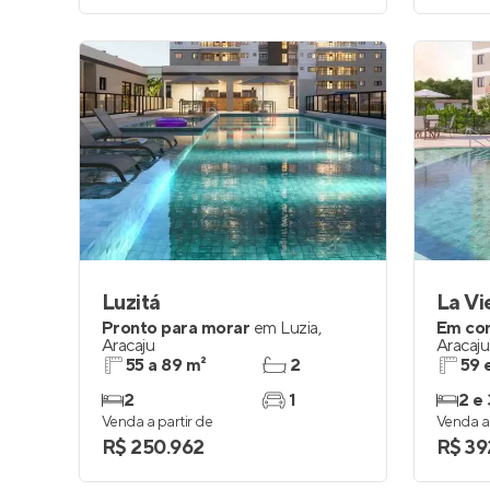
Luzitá
La Vi
Pronto para morar
em
Luzia
,
Em co
Aracaju
Aracaju
55 a 89 m²
2
59 
2
1
2 e 
Venda a partir de
Venda a 
R$ 250.962
R$ 39