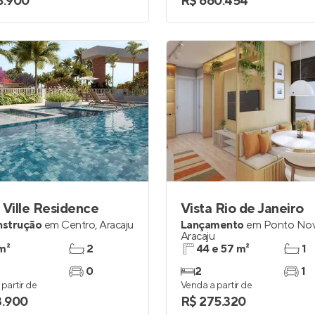
8.900
R$ 660.454
 Ville Residence
Vista Rio de Janeiro
nstrução
em
Centro
,
Aracaju
Lançamento
em
Ponto No
Aracaju
m²
2
44 e 57 m²
1
0
2
1
partir de
Venda a partir de
3.900
R$ 275.320