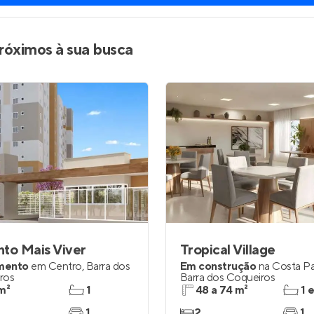
róximos à sua busca
to Mais Viver
Tropical Village
mento
em
Centro
,
Barra dos
Em construção
na
Costa Pa
ros
Barra dos Coqueiros
m²
1
48 a 74 m²
1 
1
2
1