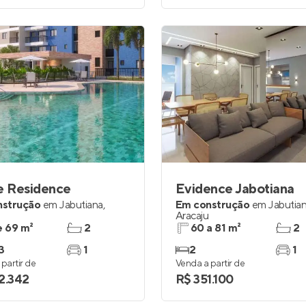
e Residence
Evidence Jabotiana
nstrução
em
Jabutiana
,
Em construção
em
Jabutia
Aracaju
e 69 m²
2
60 a 81 m²
2
3
1
2
1
partir de
Venda a partir de
2.342
R$ 351.100