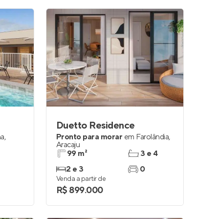
Duetto Residence
na
,
Pronto para morar
em
Farolândia
,
Aracaju
99 m²
3 e 4
2 e 3
0
Venda a partir de
R$ 899.000