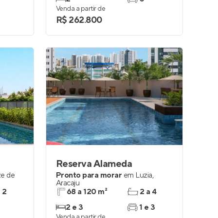
Venda a partir de
R$ 262.800
Reserva Alameda
ze de
Pronto para morar
em
Luzia
,
Aracaju
e 2
68 a 120 m²
2 a 4
2 e 3
1 e 3
Venda a partir de