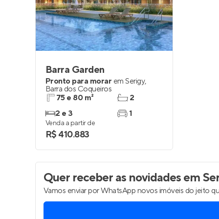
Entrar no Pa
Barra Garden
Pronto para morar
em
Serigy
,
Barra dos Coqueiros
75 e 80 m²
2
2 e 3
1
Venda a partir de
R$ 410.883
Quer receber as novidades
em Seri
Vamos enviar por WhatsApp novos imóveis do jeito qu