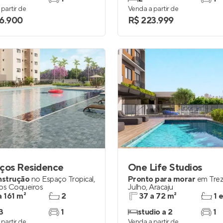
partir de
Venda a partir de
6.900
R$ 223.999
aços Residence
One Life Studios
nstrução
no
Espaço Tropical
,
Pronto para morar
em
Tre
dos Coqueiros
Julho
,
Aracaju
a 161 m²
2
37 a 72 m²
1 
3
1
studio a 2
1
partir de
Venda a partir de