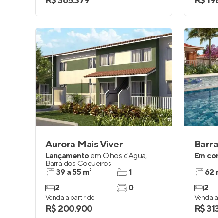
R$ 365.379
R$ 19
Aurora Mais Viver
Barra
Lançamento
em
Olhos d'Água
,
Em co
Barra dos Coqueiros
39 a 55 m²
1
62 
2
0
2
Venda a partir de
Venda a 
R$ 200.900
R$ 31