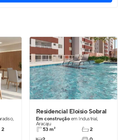
Residencial Eloisio Sobral
radiso
,
Em construção
em
Industrial
,
Aracaju
e 2
53 m²
2
2
0