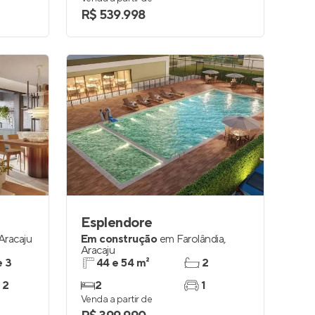
R$ 539.998
Esplendore
Aracaju
Em construção
em
Farolândia
,
Aracaju
e 3
44 e 54 m²
2
 2
2
1
Venda a partir de