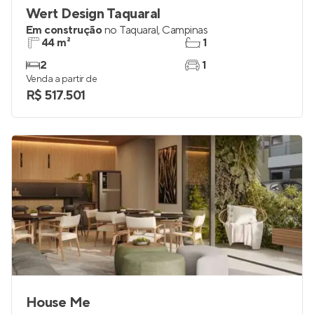
Wert Design Taquaral
Em construção
no
Taquaral
,
Campinas
44 m²
1
2
1
Venda a partir de
R$ 517.501
House Me