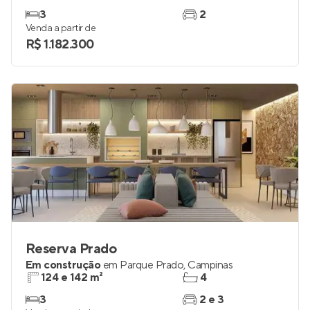
3
2
Venda a partir de
R$ 1.182.300
Reserva Prado
Em construção
em
Parque Prado
,
Campinas
124 e 142 m²
4
3
2 e 3