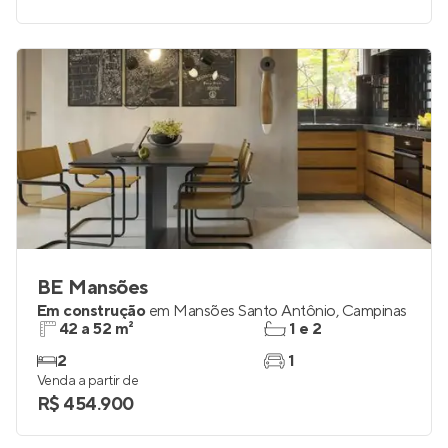
BE Mansões
Em construção
em
Mansões Santo Antônio
,
Campinas
42 a 52 m²
1 e 2
2
1
Venda a partir de
R$ 454.900