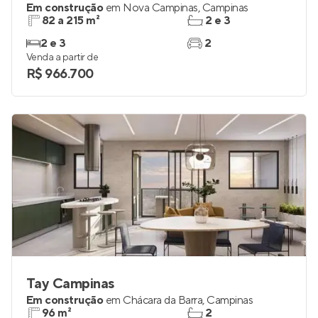
Em construção
em
Nova Campinas
,
Campinas
82 a 215 m²
2 e 3
2 e 3
2
Venda a partir de
R$ 966.700
Tay Campinas
Em construção
em
Chácara da Barra
,
Campinas
96 m²
2