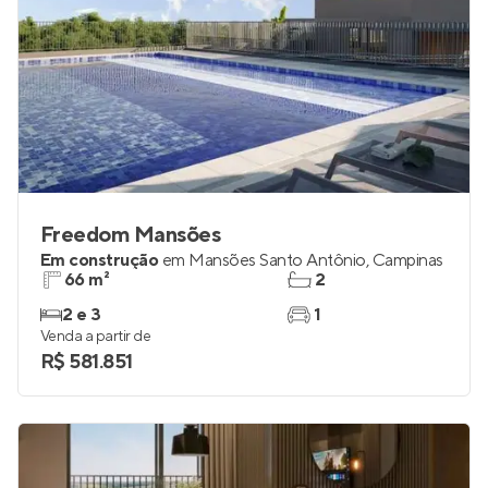
Freedom Mansões
Em construção
em
Mansões Santo Antônio
,
Campinas
66 m²
2
2 e 3
1
Venda a partir de
R$ 581.851