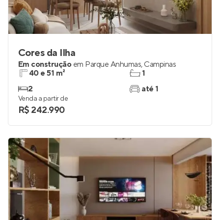
Cores da Ilha
Em construção
em
Parque Anhumas
,
Campinas
40 e 51 m²
1
2
até 1
Venda a partir de
R$ 242.990