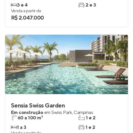
3 e 4
2 e 3
Venda a partir de
R$ 2.047.000
Sensia Swiss Garden
Em construção
em
Swiss Park
,
Campinas
60 a 100 m²
1 e 2
1 a 3
1 e 2