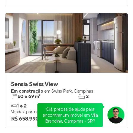
Sensia Swiss View
Em construção
em
Swiss Park
,
Campinas
60 e 69 m²
2
1 e 2
2
Venda a partir de
R$ 658.990