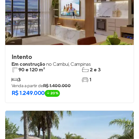
Intento
Em construção
no
Cambuí
,
Campinas
90 e 120 m²
2 e 3
3
1
Venda a partir de
R$ 1.400.000
R$ 1.249.000
20%