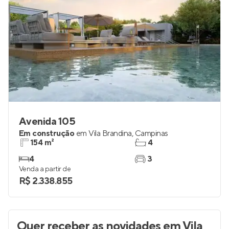
Avenida 105
Em construção
em
Vila Brandina
,
Campinas
154 m²
4
4
3
Venda a partir de
R$ 2.338.855
Quer receber as novidades
em Vila