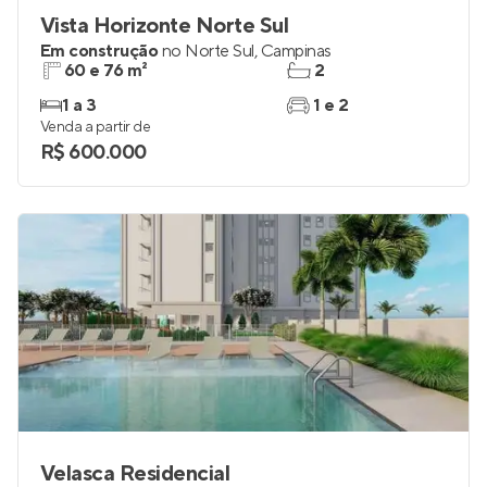
Vista Horizonte Norte Sul
Em construção
no
Norte Sul
,
Campinas
60 e 76 m²
2
1 a 3
1 e 2
Venda a partir de
R$ 600.000
Velasca Residencial