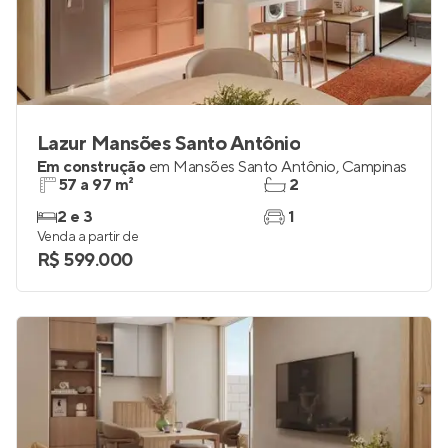
Lazur Mansões Santo Antônio
Em construção
em
Mansões Santo Antônio
,
Campinas
57 a 97 m²
2
2 e 3
1
Venda a partir de
R$ 599.000