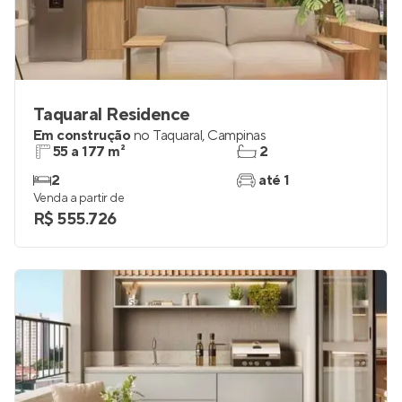
Taquaral Residence
Em construção
no
Taquaral
,
Campinas
55 a 177 m²
2
2
até 1
Venda a partir de
R$ 555.726