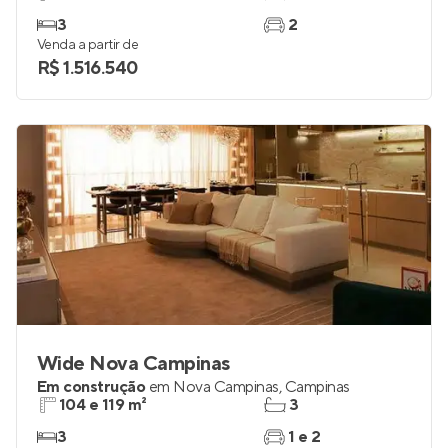
3
2
Venda a partir de
R$ 1.516.540
Wide Nova Campinas
Em construção
em
Nova Campinas
,
Campinas
104 e 119 m²
3
3
1 e 2