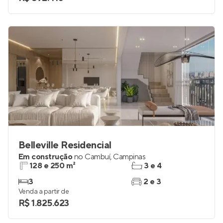
Belleville Residencial
Em construção
no
Cambuí
,
Campinas
128 e 250 m²
3 e 4
3
2 e 3
Venda a partir de
R$ 1.825.623