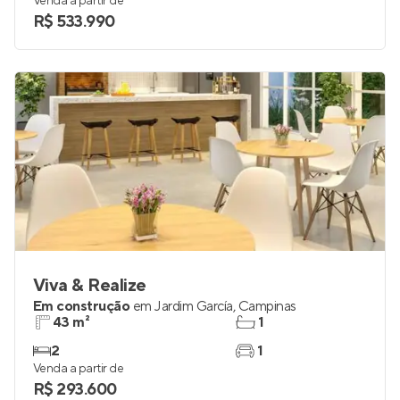
Venda a partir de
R$ 533.990
Viva & Realize
Em construção
em
Jardim García
,
Campinas
43 m²
1
2
1
Venda a partir de
R$ 293.600