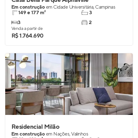
Casa Bella Parque Alphaville
Em construção
em
Cidade Universitária
,
Campinas
149 e 177 m²
3
3
2
Venda a partir de
R$ 1.764.690
Residencial Milão
Em construção
em
Nações
,
Valinhos