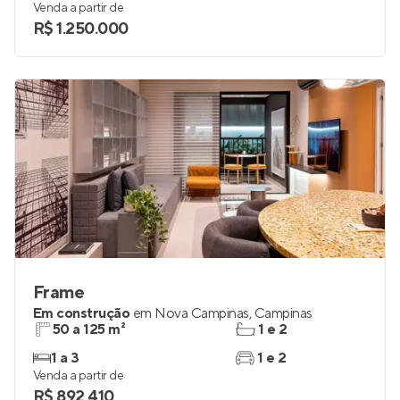
Venda a partir de
R$ 1.250.000
Frame
Em construção
em
Nova Campinas
,
Campinas
50 a 125 m²
1 e 2
1 a 3
1 e 2
Venda a partir de
R$ 892.410