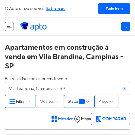
O Apto utiliza cookies.
Saiba mais
.
Tudo bem
Apartamentos em construção à
venda em Vila Brandina, Campinas -
SP
Bairro, cidade ou empreendimento
Filtrar
Quartos
Status
1
Preço
Mosaico
Mapa
COMPARAR