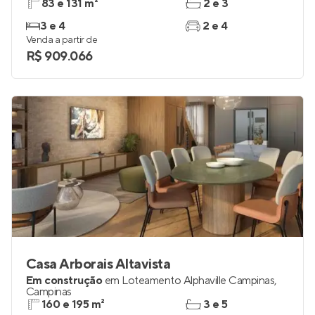
83 e 131 m²
2 e 3
3 e 4
2 e 4
Venda a partir de
R$ 909.066
Casa Arborais Altavista
Em construção
em
Loteamento Alphaville Campinas
,
Campinas
160 e 195 m²
3 e 5