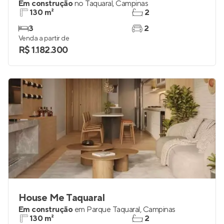
Em construção
no
Taquaral
,
Campinas
130 m²
2
3
2
Venda a partir de
R$ 1.182.300
House Me Taquaral
Em construção
em
Parque Taquaral
,
Campinas
130 m²
2