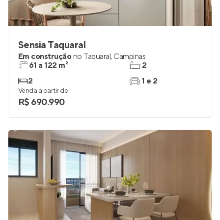
Sensia Taquaral
Em construção
no
Taquaral
,
Campinas
61 a 122 m²
2
2
1 e 2
Venda a partir de
R$ 690.990