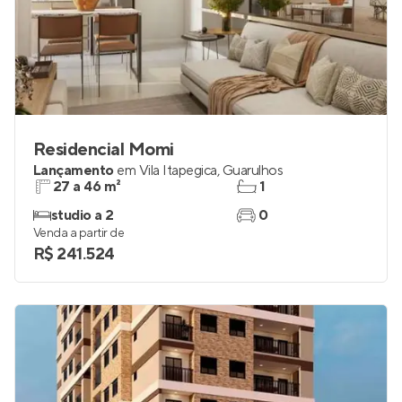
Residencial Momi
Lançamento
em
Vila Itapegica
,
Guarulhos
27 a 46 m²
1
studio a 2
0
Venda a partir de
R$ 241.524