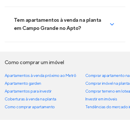
Meditarranée By Living
Lançamento
na
Vila Mascote
,
São Paulo
76 a 149 m²
2 e 3
2 e 3
1 e 2
Venda a partir de
R$ 966.427
Encontre mais imóveis
novos à venda
Opções de quartos em Campo Grande