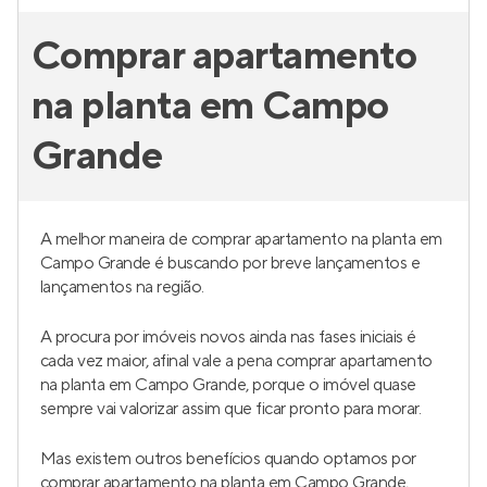
35 m²
1
2
0
Venda a partir de
R$ 269.900
Kazzas Santo Amaro
Lançamento
em
Santo Amaro
,
São Paulo
24 a 33 m²
1