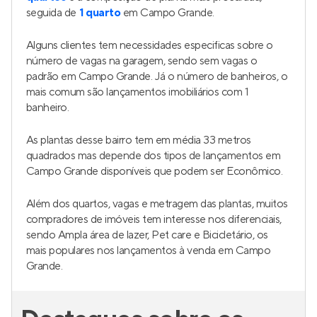
Bio Parque Nabuco
Lançamento
no
Jardim Jabaquara
,
São Paulo
34 e 35 m²
1
2
1
Venda a partir de
R$ 259.000