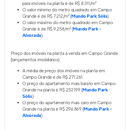
Urban Santa Catarina
Lançamento
na
Vila Santa Catarina
,
São Paulo
21 a 42 m²
1
1 e 2
1
Venda a partir de
R$ 199.858