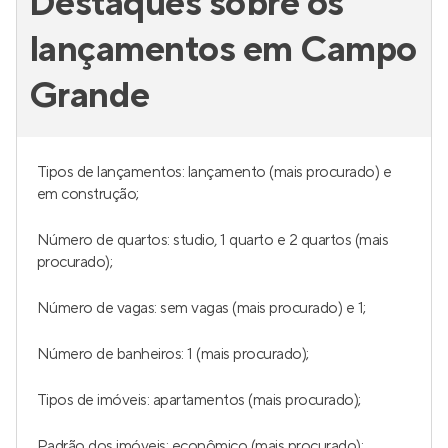
Ibiti Alto da Boa Vista
Lançamento
no
Alto da Boa Vista
,
São Paulo
57 a 243 m²
1 e 3
2 e 3
até 1
Venda a partir de
R$ 732.000