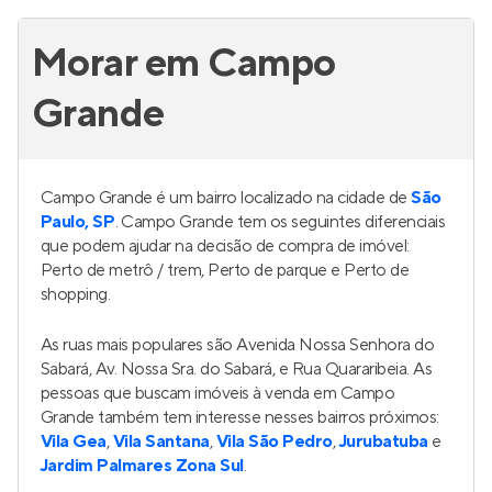
Ding! Santo Amaro
Lançamento
em
Santo Amaro
,
São Paulo
34 e 36 m²
1
2
0
Venda a partir de
R$ 282.544
Enjoy Santo Amaro
Lançamento
em
Santo Amaro
,
São Paulo