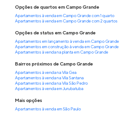
Verticá Jardim Prudência
Lançamento
no
Jardim Prudência
,
São Paulo
25 e 35 m²
1
studio e 2
0
Venda a partir de
R$ 215.000