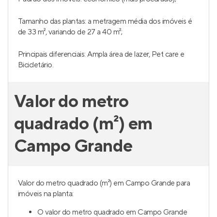
Metrocasa Alto da Boa Vista
Lançamento
no
Alto da Boa Vista
,
São Paulo
18 a 27 m²
1
studio e 1
0
Venda a partir de
R$ 264.800