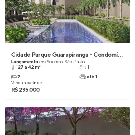
Cidade Parque Guarapiranga - Condomínio Atlântica
Lançamento
em
Socorro
,
São Paulo
27 a 42 m²
1
2
até 1
Venda a partir de
R$ 235.000