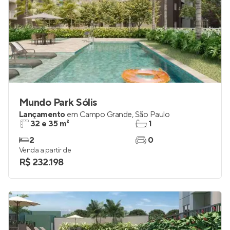
Mundo Park Sólis
Lançamento
em
Campo Grande
,
São Paulo
32 e 35 m²
1
2
0
Venda a partir de
R$ 232.198