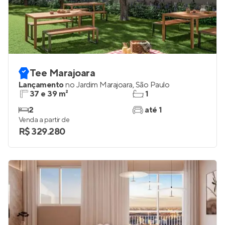
Tee Marajoara
Lançamento
no
Jardim Marajoara
,
São Paulo
37 e 39 m²
1
2
até 1
Venda a partir de
R$ 329.280