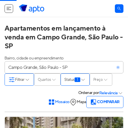
Apartamentos em lançamento à
venda em Campo Grande, São Paulo -
SP
Bairro, cidade ou empreendimento
Filtrar
Quartos
Status
1
Preço
Ordenar
por
Relevância
Mosaico
Mapa
COMPARAR