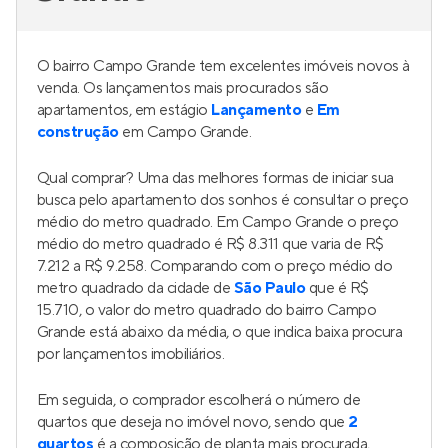
R$ 289.000
0%
Vivaz Connection Adolfo Pinheiro
Lançamento
em
Santo Amaro
,
São Paulo
24 a 34 m²
1
1 e 2
0
Venda a partir de
R$ 241.806