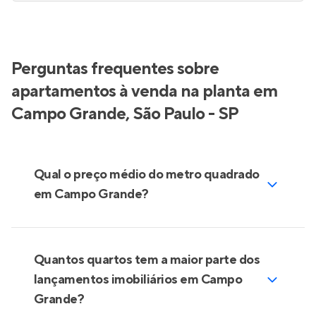
Mediterranée by Living
Lançamento
na
Vila Mascote
,
São Paulo
76 a 149 m²
2 e 3
2 a 4
1 e 2
Venda a partir de
R$ 974.932