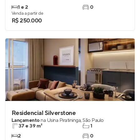
1 e 2
0
Venda a partir de
R$ 250.000
Residencial Silverstone
Lançamento
na
Usina Piratininga
,
São Paulo
37 e 39 m²
1
2
0