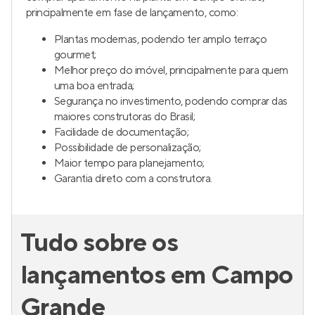
1 e 2
0
Venda a partir de
R$ 230.000
Jardim Prudência Arkos
Lançamento
no
Jardim Prudência
,
São Paulo
28 a 75 m²
1 e 2
1 a 3
1
Venda a partir de
R$ 289.000