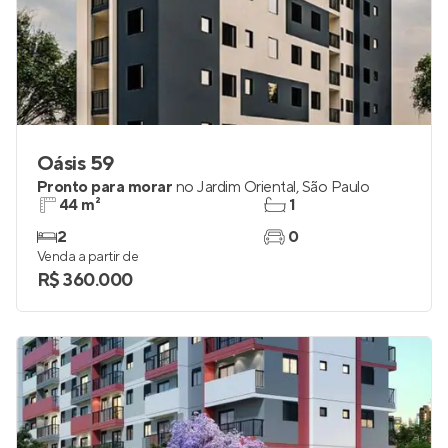
Oásis 59
Pronto para morar
no
Jardim Oriental
,
São Paulo
44 m²
1
2
0
Venda a partir de
R$ 360.000