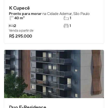
K Cupecê
Pronto para morar
na
Cidade Ademar
,
São Paulo
40 m²
1
2
1
Venda a partir de
R$ 295.000
Duo E-Residence