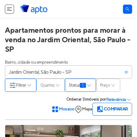
Apartamentos prontos para morar à
venda no Jardim Oriental, São Paulo -
SP
Bairro, cidade ou empreendimento
Filtrar
Quartos
Status
1
Preço
Ordenar
3 imóveis
por
Relevância
Mosaico
Mapa
COMPARAR