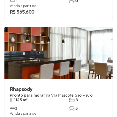
1
0
Venda a partir de
R$ 565.600
Rhapsody
Pronto para morar
na
Vila Mascote
,
São Paulo
125 m²
3
3
3
Venda a partir de