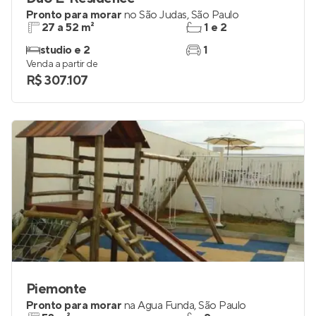
Pronto para morar
no
São Judas
,
São Paulo
27 a 52 m²
1 e 2
studio e 2
1
Venda a partir de
R$ 307.107
Piemonte
Pronto para morar
na
Água Funda
,
São Paulo