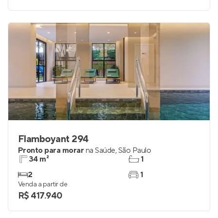
Flamboyant 294
Pronto para morar
na
Saúde
,
São Paulo
34 m²
1
2
1
Venda a partir de
R$ 417.940