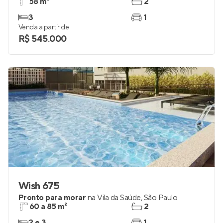
58 m²
2
3
1
Venda a partir de
R$ 545.000
Wish 675
Pronto para morar
na
Vila da Saúde
,
São Paulo
60 a 85 m²
2
2 e 3
1