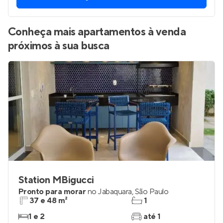
Conheça mais apartamentos à venda
próximos à sua busca
Station MBigucci
Pronto para morar
no
Jabaquara
,
São Paulo
37 e 48 m²
1
1 e 2
até 1