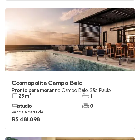
Cosmopolita Campo Belo
Pronto para morar
no
Campo Belo
,
São Paulo
25 m²
1
studio
0
Venda a partir de
R$ 481.098