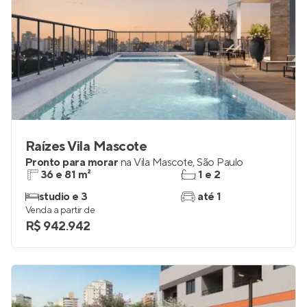
Raízes Vila Mascote
Pronto para morar
na
Vila Mascote
,
São Paulo
36 e 81 m²
1 e 2
studio e 3
até 1
Venda a partir de
R$ 942.942