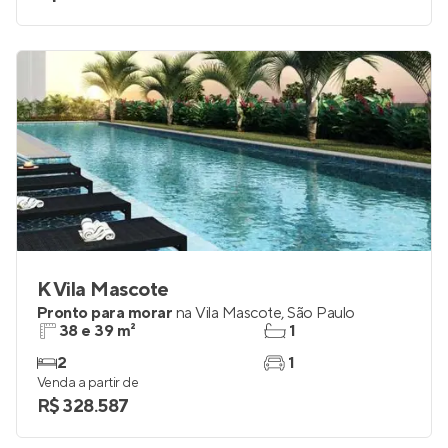
K Vila Mascote
Pronto para morar
na
Vila Mascote
,
São Paulo
38 e 39 m²
1
2
1
Venda a partir de
R$ 328.587