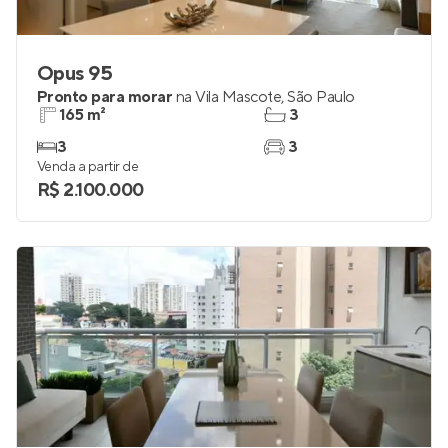
Opus 95
Pronto para morar
na
Vila Mascote
,
São Paulo
165 m²
3
3
3
Venda a partir de
R$ 2.100.000