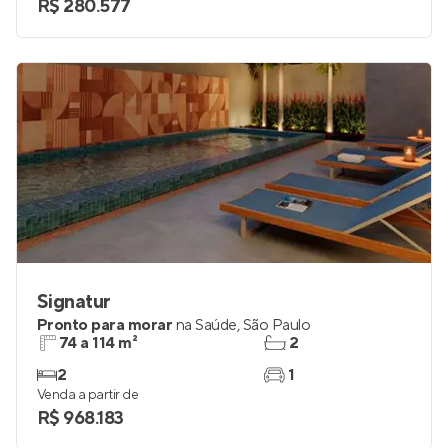
R$ 280.577
Signatur
Pronto para morar
na
Saúde
,
São Paulo
74 a 114 m²
2
2
1
Venda a partir de
R$ 968.183