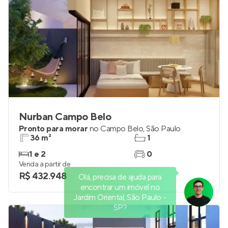
Nurban Campo Belo
Pronto para morar
no
Campo Belo
,
São Paulo
36 m²
1
1 e 2
0
Venda a partir de
R$ 432.948
Olá, precisa de ajuda para
encontrar um imóvel no
Jardim Oriental, São Paulo -
SP?