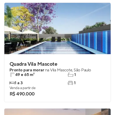
Quadra Vila Mascote
Pronto para morar
na
Vila Mascote
,
São Paulo
49 e 65 m²
1
1 a 3
1
Venda a partir de
R$ 490.000