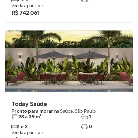
Venda a partir de
R$ 742.061
Today Saúde
Pronto para morar
na
Saúde
,
São Paulo
28 a 39 m²
1
1 e 2
0
Venda a partir de