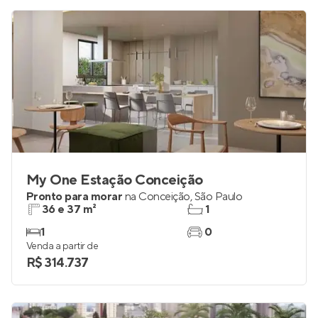
My One Estação Conceição
Pronto para morar
na
Conceição
,
São Paulo
36 e 37 m²
1
1
0
Venda a partir de
R$ 314.737