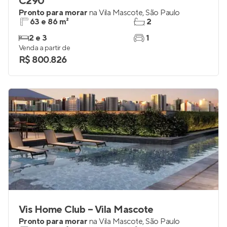
C290
Pronto para morar
na
Vila Mascote
,
São Paulo
63 e 86 m²
2
2 e 3
1
Venda a partir de
R$ 800.826
Vis Home Club – Vila Mascote
Pronto para morar
na
Vila Mascote
,
São Paulo