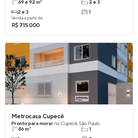
69 e 92 m²
2 e 3
2 e 3
1
Venda a partir de
R$ 715.000
Metrocasa Cupecê
Pronto para morar
no
Cupecê
,
São Paulo
86 m²
1