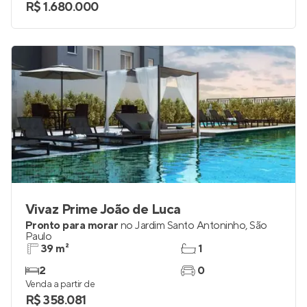
R$ 1.680.000
Vivaz Prime João de Luca
Pronto para morar
no
Jardim Santo Antoninho
,
São
Paulo
39 m²
1
2
0
Venda a partir de
R$ 358.081