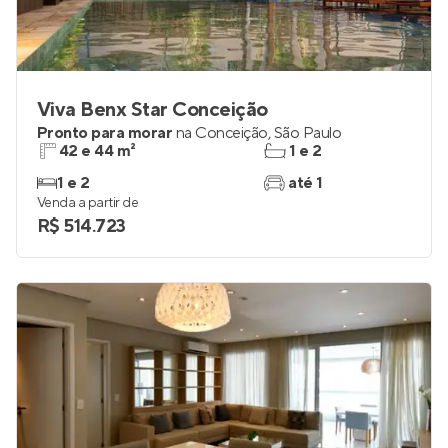
Viva Benx Star Conceição
Pronto para morar
na
Conceição
,
São Paulo
42 e 44 m²
1 e 2
1 e 2
até 1
Venda a partir de
R$ 514.723