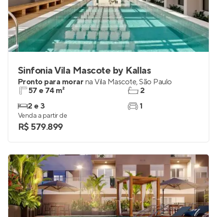
Sinfonia Vila Mascote by Kallas
Pronto para morar
na
Vila Mascote
,
São Paulo
57 e 74 m²
2
2 e 3
1
Venda a partir de
R$ 579.899