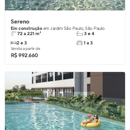
Sereno
Em construção
em
Jardim São Paulo
,
São Paulo
72 a 221 m²
3 e 4
2 e 3
1 a 3
Venda a partir de
R$ 992.660