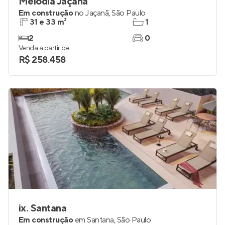
Melodia Jaçanã
Em construção
no
Jaçanã
,
São Paulo
31 e 33 m²
1
2
0
Venda a partir de
R$ 258.458
ix. Santana
Em construção
em
Santana
,
São Paulo