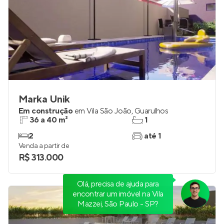
Marka Unik
Em construção
em
Vila São João
,
Guarulhos
36 a 40 m²
1
2
até 1
Venda a partir de
R$ 313.000
Olá, precisa de ajuda para
encontrar um imóvel na Vila
Mazzei, São Paulo - SP?