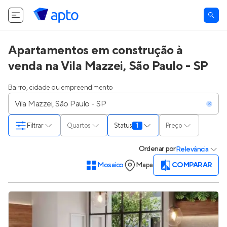
Apartamentos em construção à
venda na Vila Mazzei, São Paulo - SP
Bairro, cidade ou empreendimento
Filtrar
Quartos
Status
1
Preço
Ordenar
por
Relevância
Mosaico
Mapa
COMPARAR