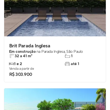
Brit Parada Inglesa
Em construção
na
Parada Inglesa
,
São Paulo
32 a 41 m²
1
1 e 2
até 1
Venda a partir de
R$ 303.900