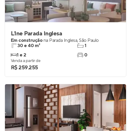
L1ne Parada Inglesa
Em construção
na
Parada Inglesa
,
São Paulo
30 e 40 m²
1
1 e 2
0
Venda a partir de
R$ 259.255