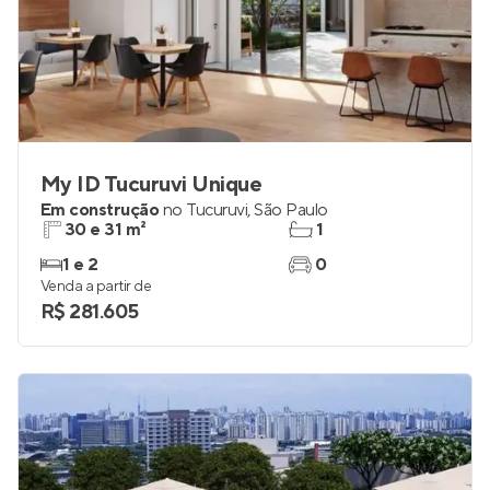
My ID Tucuruvi Unique
Em construção
no
Tucuruvi
,
São Paulo
30 e 31 m²
1
1 e 2
0
Venda a partir de
R$ 281.605