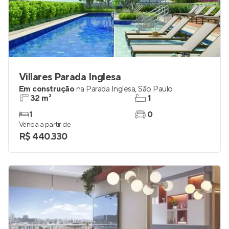
Villares Parada Inglesa
Em construção
na
Parada Inglesa
,
São Paulo
32 m²
1
1
0
Venda a partir de
R$ 440.330