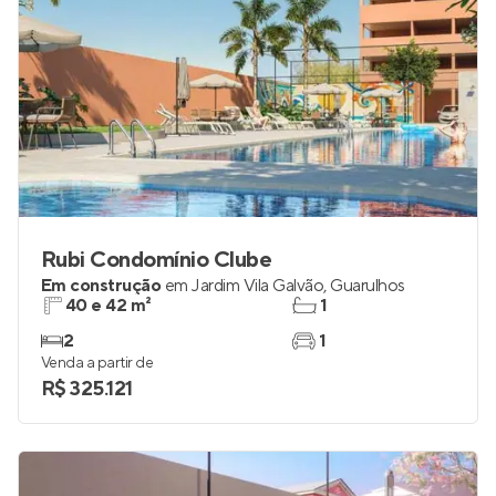
Rubi Condomínio Clube
Em construção
em
Jardim Vila Galvão
,
Guarulhos
40 e 42 m²
1
2
1
Venda a partir de
R$ 325.121