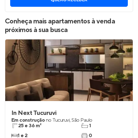
QUERO RECEBER
Conheça mais apartamentos à venda
próximos à sua busca
In Next Tucuruvi
Em construção
no
Tucuruvi
,
São Paulo
25 e 36 m²
1
1 e 2
0