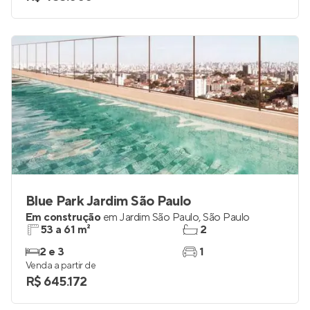
Blue Park Jardim São Paulo
Em construção
em
Jardim São Paulo
,
São Paulo
53 a 61 m²
2
2 e 3
1
Venda a partir de
R$ 645.172