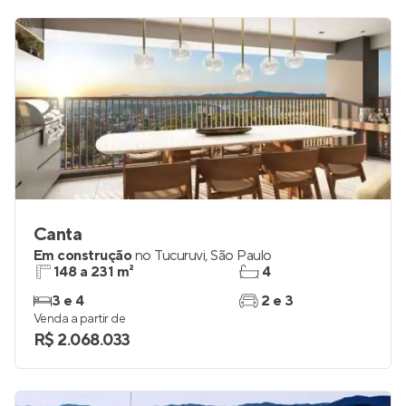
Canta
Em construção
no
Tucuruvi
,
São Paulo
148 a 231 m²
4
3 e 4
2 e 3
Venda a partir de
R$ 2.068.033