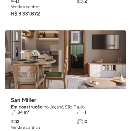
3
2
Venda a partir de
R$ 3.331.872
San Miller
Em construção
no
Jaçanã
,
São Paulo
34 m²
1
2
0
Venda a partir de