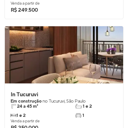
Venda a partir de
R$ 249.500
In Tucuruvi
Em construção
no
Tucuruvi
,
São Paulo
24 a 45 m²
1 e 2
1 e 2
1
Venda a partir de
R$ 250.000