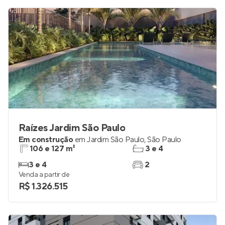
Raízes Jardim São Paulo
Em construção
em
Jardim São Paulo
,
São Paulo
106 e 127 m²
3 e 4
3 e 4
2
Venda a partir de
R$ 1.326.515