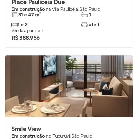
Place Paulicéia Due
Em construção
na
Vila Paulicéia
,
São Paulo
31 e 47 m²
1
1 e 2
até 1
Venda a partir de
R$ 388.956
Smile View
Em construção
no
Tucuruvi
,
São Paulo