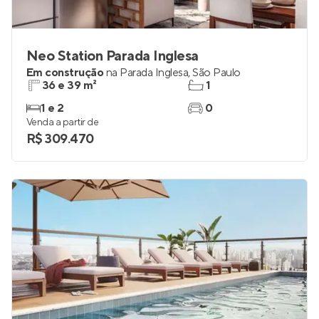
Neo Station Parada Inglesa
Em construção
na
Parada Inglesa
,
São Paulo
36 e 39 m²
1
1 e 2
0
Venda a partir de
R$ 309.470