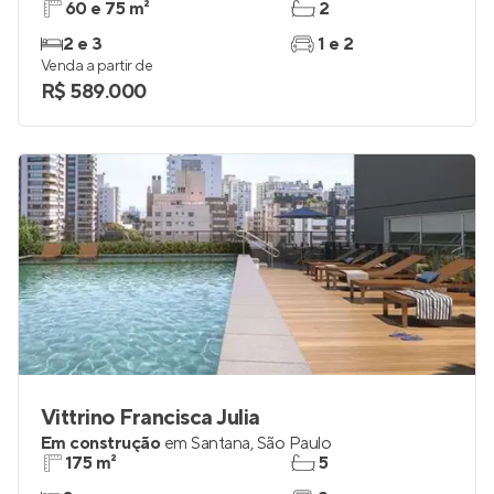
60 e 75 m²
2
2 e 3
1 e 2
Venda a partir de
R$ 589.000
Vittrino Francisca Julia
Em construção
em
Santana
,
São Paulo
175 m²
5