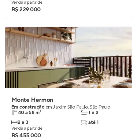
Venda a partir de
R$ 229.000
Monte Hermon
Em construção
em
Jardim São Paulo
,
São Paulo
40 a 58 m²
1 e 2
2 e 3
até 1
Venda a partir de
R$ 455.000