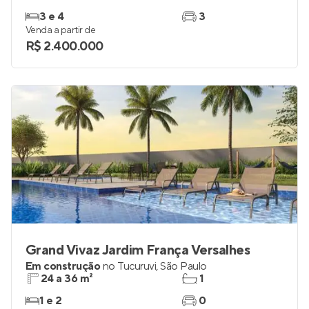
3 e 4
3
Venda a partir de
R$ 2.400.000
Grand Vivaz Jardim França Versalhes
Em construção
no
Tucuruvi
,
São Paulo
24 a 36 m²
1
1 e 2
0