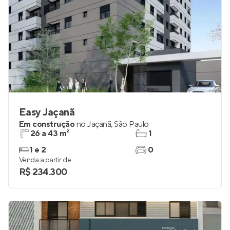
Easy Jaçanã
Em construção
no
Jaçanã
,
São Paulo
26 a 43 m²
1
1 e 2
0
Venda a partir de
R$ 234.300