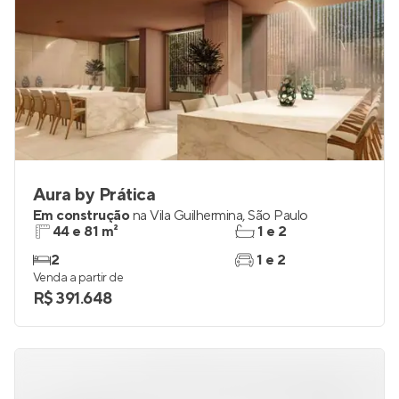
Aura by Prática
Em construção
na
Vila Guilhermina
,
São Paulo
44 e 81 m²
1 e 2
2
1 e 2
Venda a partir de
R$ 391.648