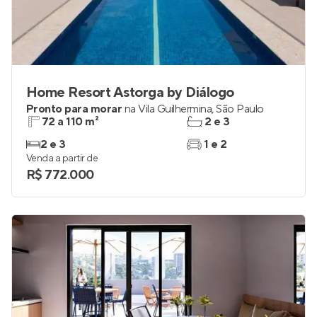
Home Resort Astorga by Diálogo
Pronto para morar
na
Vila Guilhermina
,
São Paulo
72 a 110 m²
2 e 3
2 e 3
1 e 2
Venda a partir de
R$ 772.000