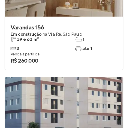
Varandas 156
Em construção
na
Vila Ré
,
São Paulo
39 e 63 m²
1
2
até 1
Venda a partir de
R$ 260.000