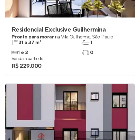
Residencial Exclusive Guilhermina
Pronto para morar
na
Vila Guilherme
,
São Paulo
31 a 37 m²
1
1 e 2
0
Venda a partir de
R$ 229.000