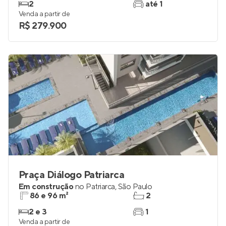
Em construção
na
Cidade Patriarca
,
São Paulo
32 m²
1
2
até 1
Venda a partir de
R$ 279.900
Praça Diálogo Patriarca
Em construção
no
Patriarca
,
São Paulo
86 e 96 m²
2