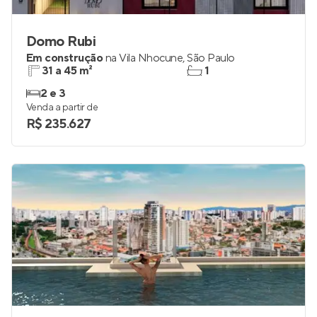
Domo Rubi
Em construção
na
Vila Nhocune
,
São Paulo
31 a 45 m²
1
2 e 3
Venda a partir de
R$ 235.627