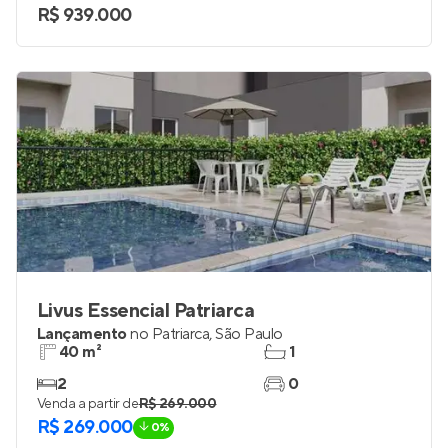
2 e 3
1
Venda a partir de
R$ 939.000
Livus Essencial Patriarca
Lançamento
no
Patriarca
,
São Paulo
40 m²
1
2
0