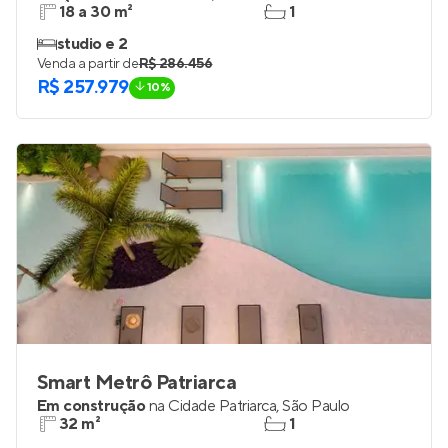
Maskan Perdizes
Lançamento
em
Perdizes
,
São Paulo
18 a 30 m²
1
studio e 2
Venda a partir de
R$ 286.456
R$ 257.979
10%
Smart Metrô Patriarca