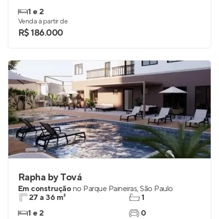
Catende
Lançamento
em
Artur Alvim
,
São Paulo
25 a 41 m²
1
1 e 2
Venda a partir de
R$ 186.000
Rapha by Tová
Em construção
no
Parque Paineiras
,
São Paulo