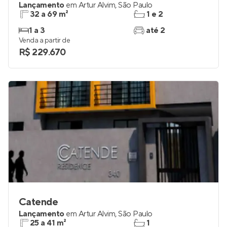
Villagio Di Pietro
Lançamento
em
Artur Alvim
,
São Paulo
32 a 69 m²
1 e 2
1 a 3
até 2
Venda a partir de
R$ 229.670