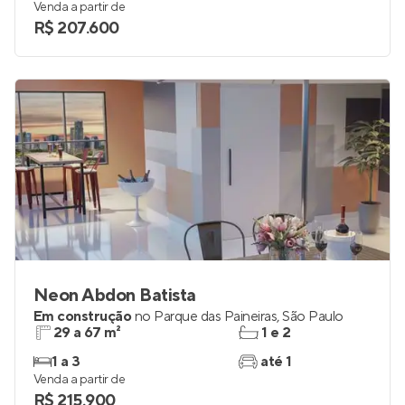
27 a 36 m²
1
1 e 2
0
Venda a partir de
R$ 207.600
Neon Abdon Batista
Em construção
no
Parque das Paineiras
,
São Paulo
29 a 67 m²
1 e 2