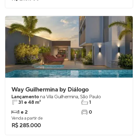
1 a 3
até 1
Venda a partir de
R$ 215.900
Way Guilhermina by Diálogo
Lançamento
na
Vila Guilhermina
,
São Paulo
31 e 48 m²
1
1 e 2
0
Venda a partir de