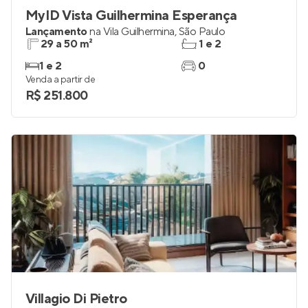
MyID Vista Guilhermina Esperança
Lançamento
na
Vila Guilhermina
,
São Paulo
29 a 50 m²
1 e 2
1 e 2
0
Venda a partir de
R$ 251.800