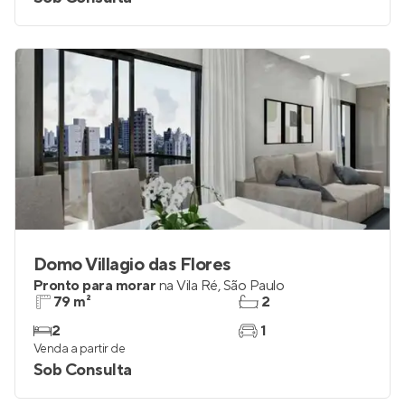
2
até 1
Venda a partir de
Sob Consulta
Domo Villagio das Flores
Pronto para morar
na
Vila Ré
,
São Paulo
79 m²
2
2
1
Venda a partir de