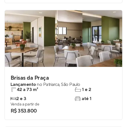
Venda a partir de
R$ 269.000
R$ 269.000
0%
Brisas da Praça
Lançamento
no
Patriarca
,
São Paulo
42 a 73 m²
1 e 2
2 e 3
até 1
Venda a partir de