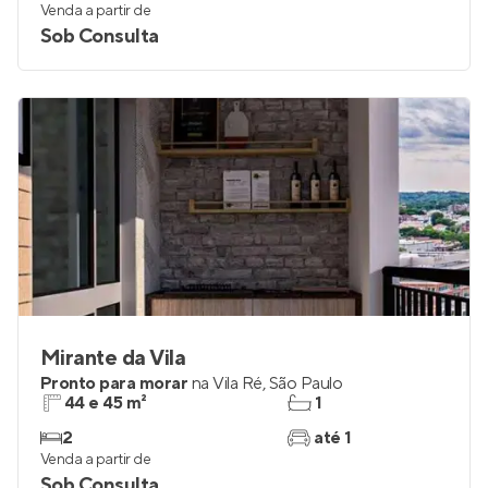
35 m²
1
2
0
Venda a partir de
Sob Consulta
Mirante da Vila
Pronto para morar
na
Vila Ré
,
São Paulo
44 e 45 m²
1