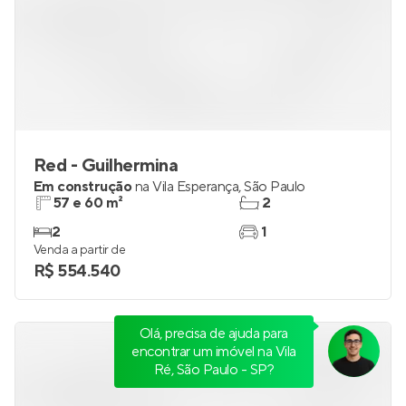
Red - Guilhermina
Em construção
na
Vila Esperança
,
São Paulo
57 e 60 m²
2
2
1
Venda a partir de
R$ 554.540
Olá, precisa de ajuda para
encontrar um imóvel na Vila
Ré, São Paulo - SP?