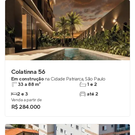
R$ 353.800
Colatinna 56
Em construção
na
Cidade Patriarca
,
São Paulo
33 a 88 m²
1 e 2
2 e 3
até 2
Venda a partir de
R$ 284.000