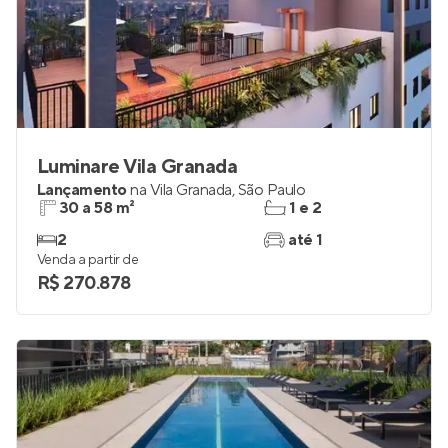
Luminare Vila Granada
Lançamento
na
Vila Granada
,
São Paulo
30 a 58 m²
1 e 2
2
até 1
Venda a partir de
R$ 270.878