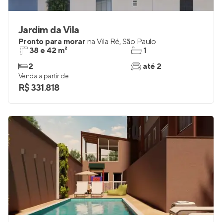
Jardim da Vila
Pronto para morar
na
Vila Ré
,
São Paulo
38 e 42 m²
1
2
até 2
Venda a partir de
R$ 331.818