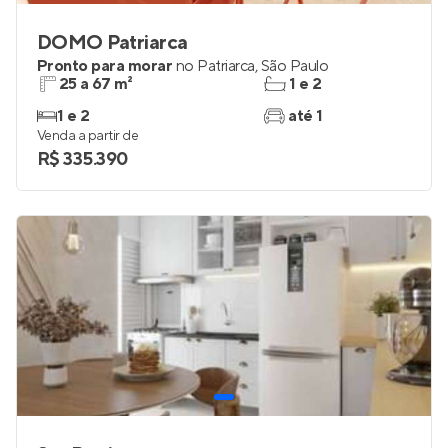
DOMO Patriarca
Pronto para morar
no
Patriarca
,
São Paulo
25 a 67 m²
1 e 2
1 e 2
até 1
Venda a partir de
R$ 335.390