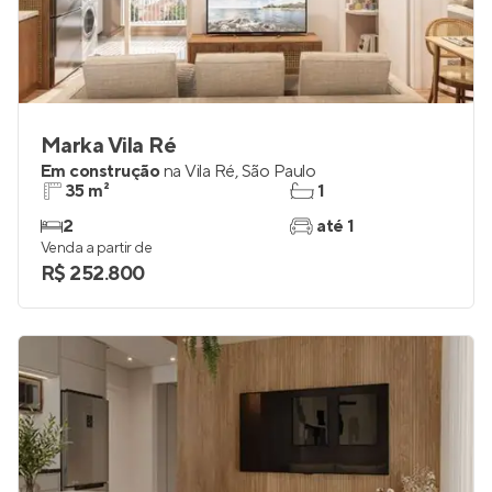
Marka Vila Ré
Em construção
na
Vila Ré
,
São Paulo
35 m²
1
2
até 1
Venda a partir de
R$ 252.800