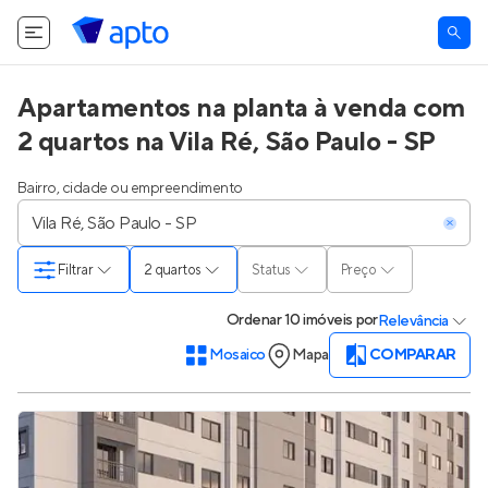
O Apto utiliza cookies.
Saiba mais
.
Tudo bem
Apartamentos na planta à venda com
2 quartos na Vila Ré, São Paulo - SP
Bairro, cidade ou empreendimento
Filtrar
2 quartos
Status
Preço
Ordenar
10 imóveis
por
Relevância
Mosaico
Mapa
COMPARAR