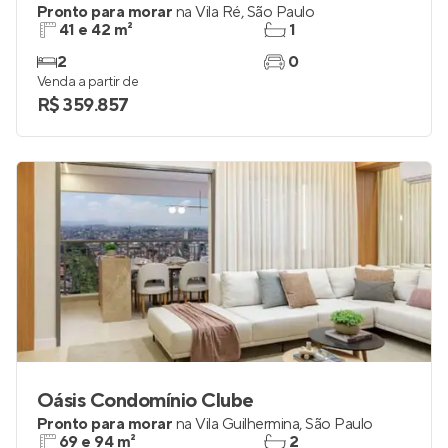
Station Garden
Pronto para morar
na
Vila Ré
,
São Paulo
41 e 42 m²
1
2
0
Venda a partir de
R$ 359.857