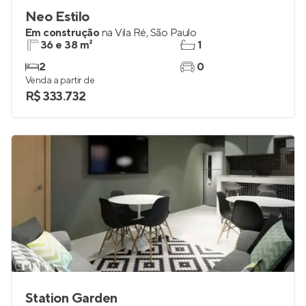
Neo Estilo
Em construção
na
Vila Ré
,
São Paulo
36 e 38 m²
1
2
0
Venda a partir de
R$ 333.732