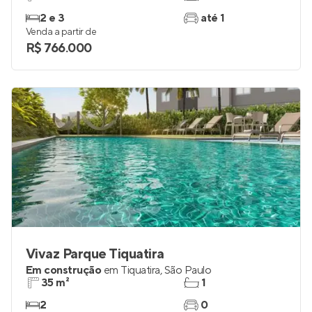
Oásis Condomínio Clube
Pronto para morar
na
Vila Guilhermina
,
São Paulo
69 e 94 m²
2
2 e 3
até 1
Venda a partir de
R$ 766.000
Vivaz Parque Tiquatira
Em construção
em
Tiquatira
,
São Paulo