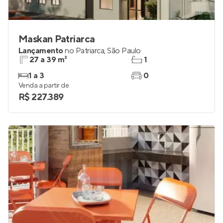
Maskan Patriarca
Lançamento
no
Patriarca
,
São Paulo
27 a 39 m²
1
1 a 3
0
Venda a partir de
R$ 227.389