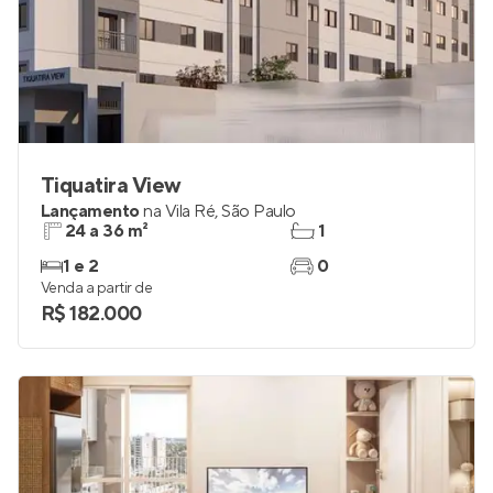
Tiquatira View
Lançamento
na
Vila Ré
,
São Paulo
24 a 36 m²
1
1 e 2
0
Venda a partir de
R$ 182.000