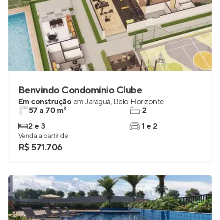
Benvindo Condomínio Clube
Em construção
em
Jaraguá
,
Belo Horizonte
57 a 70 m²
2
2 e 3
1 e 2
Venda a partir de
R$ 571.706