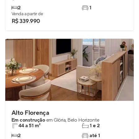
2
1
Venda a partir de
R$ 339.990
Alto Florença
Em construção
em
Glória
,
Belo Horizonte
44 a 51 m²
1 e 2
2
até 1