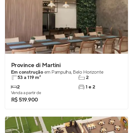
Province di Martini
Em construção
em
Pampulha
,
Belo Horizonte
53 a 119 m²
2
2
1 e 2
Venda a partir de
R$ 519.900