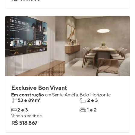
Exclusive Bon Vivant
Em construção
em
Santa Amélia
,
Belo Horizonte
53 e 89 m²
2 e 3
2 e 3
1 e 2
Venda a partir de
R$ 518.867