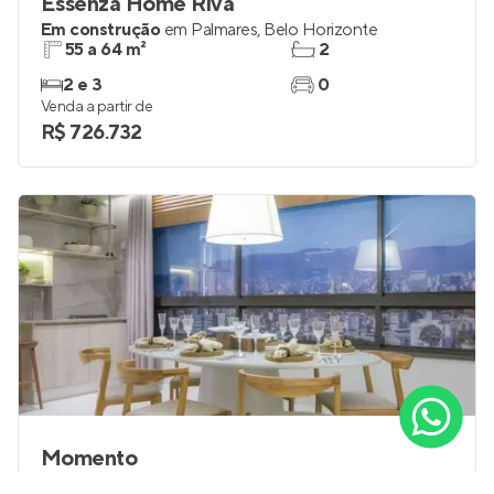
Essenza Home Riva
Em construção
em
Palmares
,
Belo Horizonte
55 a 64 m²
2
2 e 3
0
Venda a partir de
R$ 726.732
Momento
Em construção
em
Santo Agostinho
,
Belo Horizonte