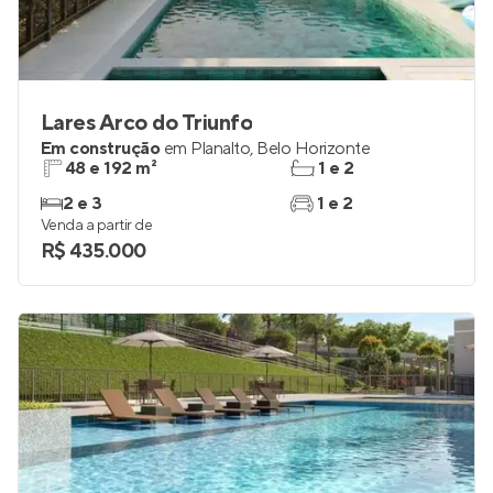
Lares Arco do Triunfo
Em construção
em
Planalto
,
Belo Horizonte
48 e 192 m²
1 e 2
2 e 3
1 e 2
Venda a partir de
R$ 435.000