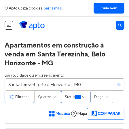
O Apto utiliza cookies.
Saiba mais
.
Tudo bem
Apartamentos em construção à
venda em Santa Terezinha, Belo
Horizonte - MG
Bairro, cidade ou empreendimento
Filtrar
Quartos
Status
1
Preço
Mosaico
Mapa
COMPARAR