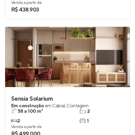
Venda a partir de
R$ 438.903
Sensia Solarium
Em construção
em
Cabral
,
Contagem
58 a 100 m²
2
2
1
Venda a partir de
R$ 499.000