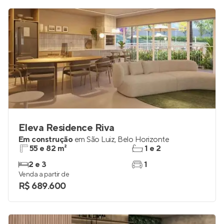
Eleva Residence Riva
Em construção
em
São Luiz
,
Belo Horizonte
55 e 82 m²
1 e 2
2 e 3
1
Venda a partir de
R$ 689.600