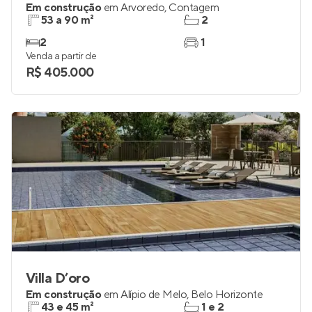
Em construção
em
Arvoredo
,
Contagem
53 a 90 m²
2
2
1
Venda a partir de
R$ 405.000
Villa D’oro
Em construção
em
Alípio de Melo
,
Belo Horizonte
43 e 45 m²
1 e 2