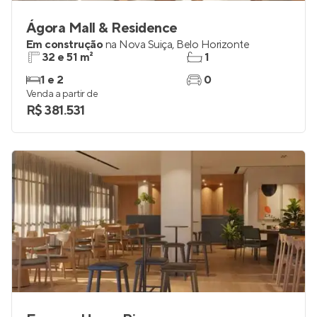
Ágora Mall & Residence
Em construção
na
Nova Suiça
,
Belo Horizonte
32 e 51 m²
1
1 e 2
0
Venda a partir de
R$ 381.531