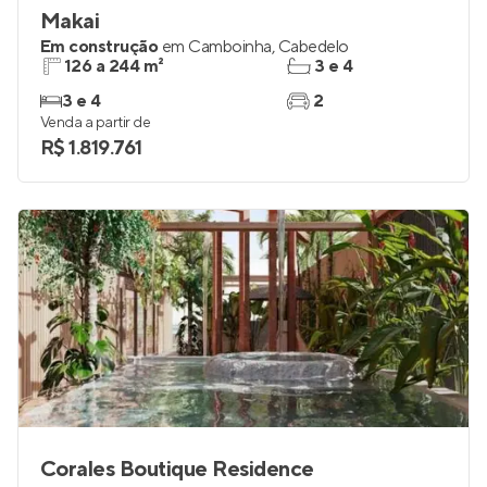
Makai
Em construção
em
Camboinha
,
Cabedelo
126 a 244 m²
3 e 4
3 e 4
2
Venda a partir de
R$ 1.819.761
Corales Boutique Residence