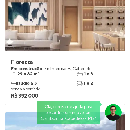
Florezza
Em construção
em
Intermares
,
Cabedelo
29 a 82 m²
1 a 3
studio a 3
1 e 2
Venda a partir de
R$ 392.000
Olá, precisa de ajuda para
encontrar um imóvel em
Camboinha, Cabedelo - PB?