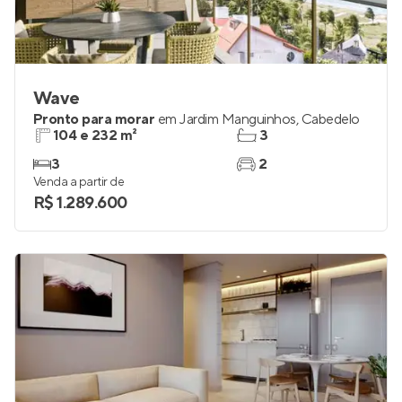
Wave
Pronto para morar
em
Jardim Manguinhos
,
Cabedelo
104 e 232 m²
3
3
2
Venda a partir de
R$ 1.289.600