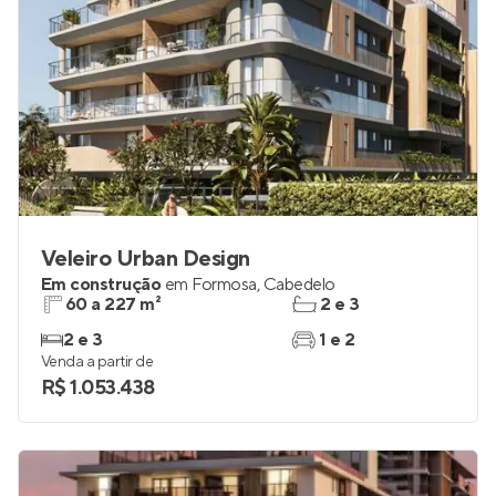
Veleiro Urban Design
Em construção
em
Formosa
,
Cabedelo
60 a 227 m²
2 e 3
2 e 3
1 e 2
Venda a partir de
R$ 1.053.438