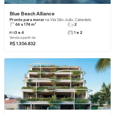
Blue Beach Alliance
Pronto para morar
na
Vila São João
,
Cabedelo
66 a 174 m²
2
3 e 4
1 e 2
Venda a partir de
R$ 1.306.832