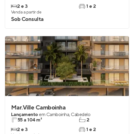
2 e 3
1 e 2
Venda a partir de
Sob Consulta
Mar.Ville Camboinha
Lançamento
em
Camboinha
,
Cabedelo
55 a 104 m²
2
2 e 3
1 e 2