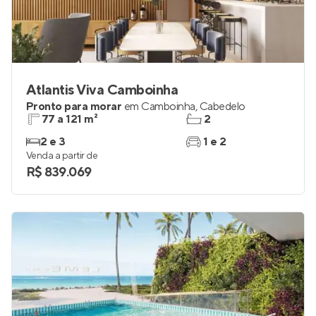
Atlantis Viva Camboinha
Pronto para morar
em
Camboinha
,
Cabedelo
77 a 121 m²
2
2 e 3
1 e 2
Venda a partir de
R$ 839.069