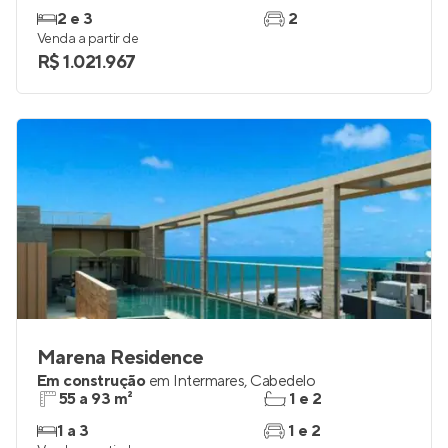
2 e 3
2
Venda a partir de
R$ 1.021.967
Marena Residence
Em construção
em
Intermares
,
Cabedelo
55 a 93 m²
1 e 2
1 a 3
1 e 2