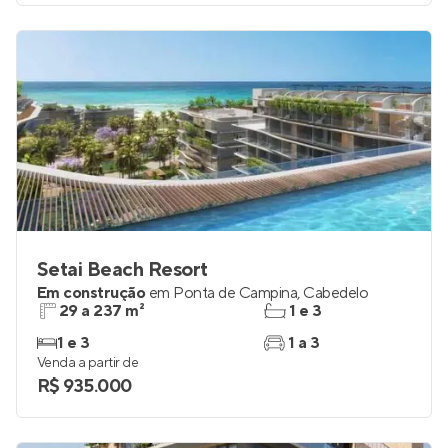
Setai Beach Resort
Em construção
em
Ponta de Campina
,
Cabedelo
29 a 237 m²
1 e 3
1 e 3
1 a 3
Venda a partir de
R$ 935.000