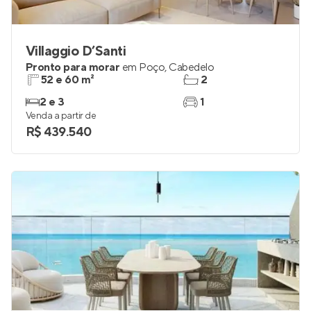
Villaggio D’Santi
Pronto para morar
em
Poço
,
Cabedelo
52 e 60 m²
2
2 e 3
1
Venda a partir de
R$ 439.540