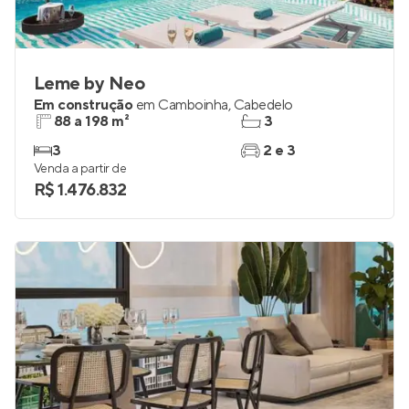
Leme by Neo
Em construção
em
Camboinha
,
Cabedelo
88 a 198 m²
3
3
2 e 3
Venda a partir de
R$ 1.476.832