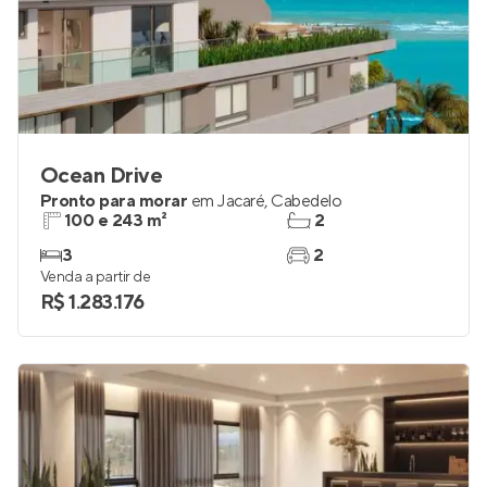
Ocean Drive
Pronto para morar
em
Jacaré
,
Cabedelo
100 e 243 m²
2
3
2
Venda a partir de
R$ 1.283.176