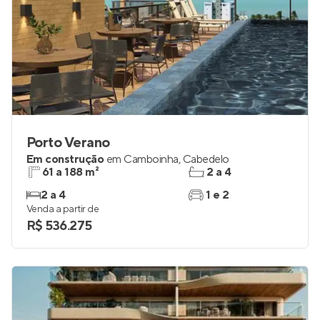
Porto Verano
Em construção
em
Camboinha
,
Cabedelo
61 a 188 m²
2 a 4
2 a 4
1 e 2
Venda a partir de
R$ 536.275