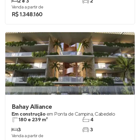
2 e 3
2
Venda a partir de
R$ 1.348.160
Bahay Alliance
Em construção
em
Ponta de Campina
,
Cabedelo
180 e 239 m²
4
3
3
Venda a partir de