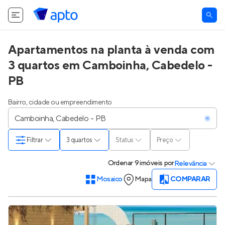
Apartamentos na planta à venda com
3 quartos em Camboinha, Cabedelo -
PB
Bairro, cidade ou empreendimento
Filtrar
3 quartos
Status
Preço
Ordenar
9 imóveis
por
Relevância
Mosaico
Mapa
COMPARAR