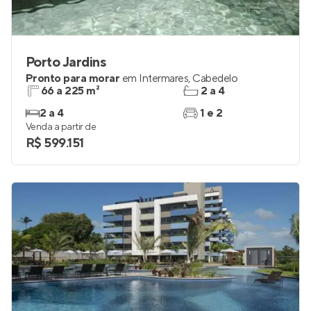
Porto Jardins
Pronto para morar
em
Intermares
,
Cabedelo
66 a 225 m²
2 a 4
2 a 4
1 e 2
Venda a partir de
R$ 599.151