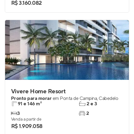
R$ 3.160.082
Vivere Home Resort
Pronto para morar
em
Ponta de Campina
,
Cabedelo
91 e 146 m²
2 e 3
3
2
Venda a partir de
R$ 1.909.058