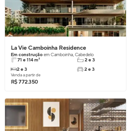
La Vie Camboinha Residence
Em construção
em
Camboinha
,
Cabedelo
71 e 114 m²
2 e 3
2 e 3
2 e 3
Venda a partir de
R$ 772.350