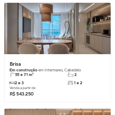
Brisa
Em construção
em
Intermares
,
Cabedelo
55 e 71 m²
2
2 e 3
1 e 2
Venda a partir de
R$ 543.250