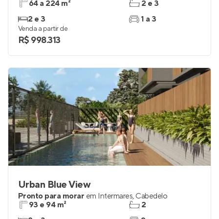
64 a 224 m²
2 e 3
2 e 3
1 a 3
Venda a partir de
R$ 998.313
Urban Blue View
Pronto para morar
em
Intermares
,
Cabedelo
93 e 94 m²
2