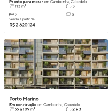
Pronto para morar
em
Camboinha
,
Cabedelo
113 m²
3
3
2
Venda a partir de
R$ 2.620.124
Porto Marino
Em construção
em
Camboinha
,
Cabedelo
55 a 109 m²
2 e 3