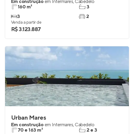
Em construção
em
Intermares
,
Cabedelo
160 m²
3
3
2
Venda a partir de
R$ 3.123.887
Urban Mares
Em construção
em
Intermares
,
Cabedelo
70 e 163 m²
2 e 3