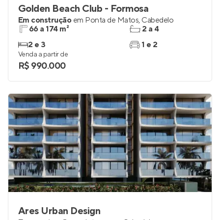
Golden Beach Club - Formosa
Em construção
em
Ponta de Matos
,
Cabedelo
66 a 174 m²
2 a 4
2 e 3
1 e 2
Venda a partir de
R$ 990.000
Ares Urban Design