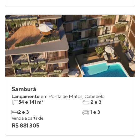
Samburá
Lançamento
em
Ponta de Matos
,
Cabedelo
54 e 141 m²
2 e 3
2 e 3
1 e 3
Venda a partir de
R$ 881.305