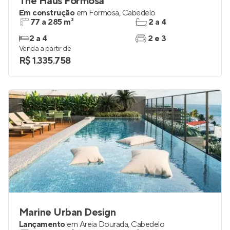
The Haus Formosa
Em construção
em
Formosa
,
Cabedelo
77 a 285 m²
2 a 4
2 a 4
2 e 3
Venda a partir de
R$ 1.335.758
Marine Urban Design
Lançamento
em
Areia Dourada
,
Cabedelo