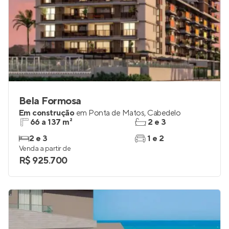
Bela Formosa
Em construção
em
Ponta de Matos
,
Cabedelo
66 a 137 m²
2 e 3
2 e 3
1 e 2
Venda a partir de
R$ 925.700