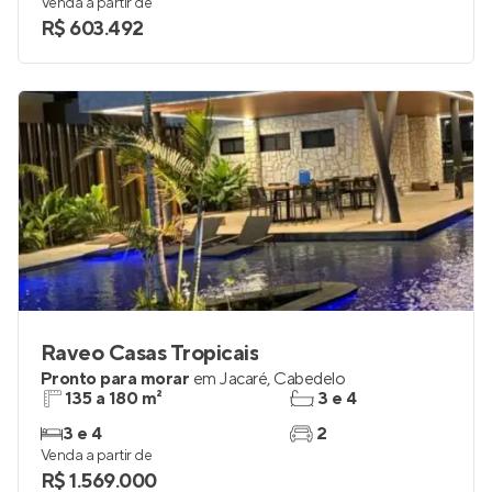
Venda a partir de
R$ 603.492
Raveo Casas Tropicais
Pronto para morar
em
Jacaré
,
Cabedelo
135 a 180 m²
3 e 4
3 e 4
2
Venda a partir de
R$ 1.569.000