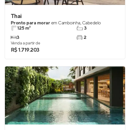
Thai
Pronto para morar
em
Camboinha
,
Cabedelo
125 m²
3
3
2
Venda a partir de
R$ 1.719.203