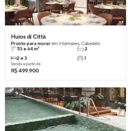
Huios di Città
Pronto para morar
em
Intermares
,
Cabedelo
53 e 64 m²
2
2 e 3
1
Venda a partir de
R$ 499.900