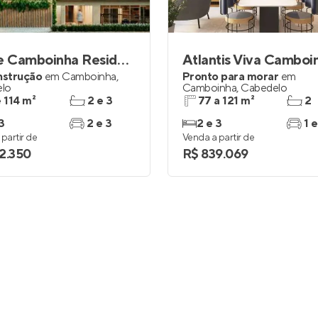
Entrar no Apto
La Vie Camboinha Residence
Atlantis Viva Camboi
nstrução
em
Camboinha
,
Pronto para morar
em
lo
Camboinha
,
Cabedelo
e 114 m²
2 e 3
77 a 121 m²
2
3
2 e 3
2 e 3
1 e
partir de
Venda a partir de
2.350
R$ 839.069