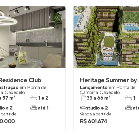
Residence Club
Heritage Summer by 
nstrução
em
Ponta de
Lançamento
em
Ponta de
na
,
Cabedelo
Campina
,
Cabedelo
e 57 m²
1 e 2
33 a 66 m²
1
io a 2
até 1
studio e 2
at
partir de
Venda a partir de
0.000
R$ 601.674