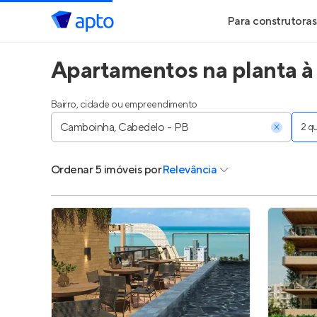
Para construtoras
Apartamentos na planta à
Geração de Le
Geração de Vis
Bairro, cidade ou empreendimento
2 
Geração de Ve
Ordenar
5 imóveis
por
Relevância
Maiores Const
Parcerias Imobi
Anunciar Imóve
Entrar no Pa