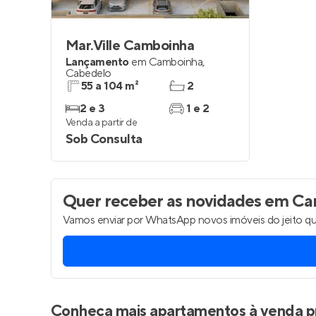
Mar.Ville Camboinha
Lançamento
em
Camboinha
,
Cabedelo
55 a 104 m²
2
2 e 3
1 e 2
Venda a partir de
Sob Consulta
Quer receber as novidades
em Cam
Vamos enviar por WhatsApp novos imóveis do jeito qu
Conheça mais apartamentos à venda p