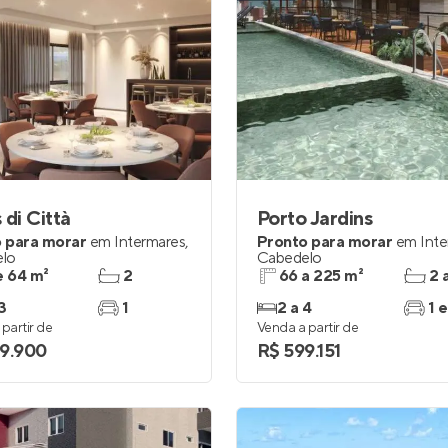
 di Città
Porto Jardins
 para morar
em
Intermares
,
Pronto para morar
em
Int
lo
Cabedelo
e 64 m²
2
66 a 225 m²
2 
3
1
2 a 4
1 e
partir de
Venda a partir de
9.900
R$ 599.151