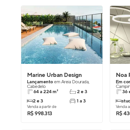
Marine Urban Design
Noa 
Lançamento
em
Areia Dourada
,
Em co
Cabedelo
Campi
64 a 224 m²
2 e 3
36 
2 e 3
1 a 3
stud
Venda a partir de
Venda a 
R$ 998.313
R$ 43