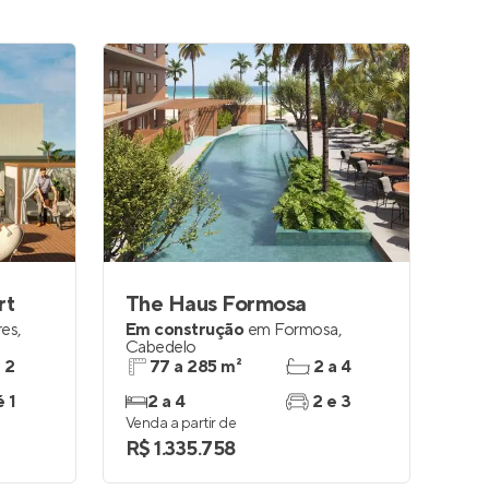
rt
The Haus Formosa
res
,
Em construção
em
Formosa
,
Cabedelo
e 2
77 a 285 m²
2 a 4
é 1
2 a 4
2 e 3
Venda a partir de
R$ 1.335.758