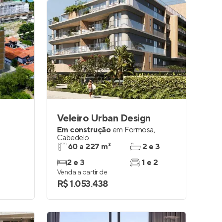
Veleiro Urban Design
Em construção
em
Formosa
,
Cabedelo
60 a 227 m²
2 e 3
2 e 3
1 e 2
Venda a partir de
R$ 1.053.438