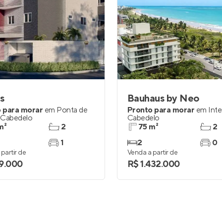
s
Bauhaus by Neo
 para morar
em
Ponta de
Pronto para morar
em
Int
,
Cabedelo
Cabedelo
m²
2
75 m²
2
1
2
0
partir de
Venda a partir de
9.000
R$ 1.432.000