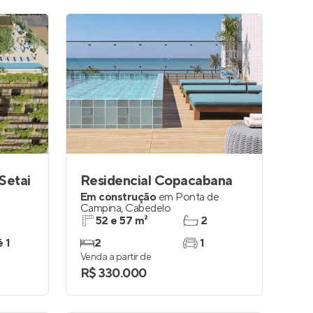
Setai
Residencial Copacabana
Em construção
em
Ponta de
Campina
,
Cabedelo
52 e 57 m²
2
é 1
2
1
Venda a partir de
R$ 330.000