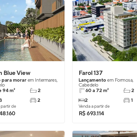
n Blue View
Farol 137
 para morar
em
Intermares
,
Lançamento
em
Formosa
,
lo
Cabedelo
e 94 m²
2
60 a 72 m²
2
3
2
2
1
partir de
Venda a partir de
348.160
R$ 693.114