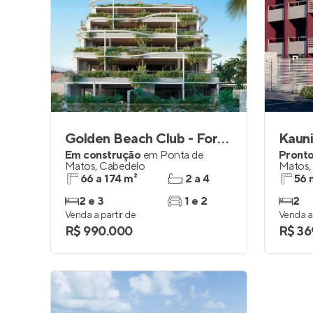
Golden Beach Club - Formosa
Kauni
Em construção
em
Ponta de
Pronto
Matos
,
Cabedelo
Matos
66 a 174 m²
2 a 4
56 
2 e 3
1 e 2
2
Venda a partir de
Venda a 
R$ 990.000
R$ 36