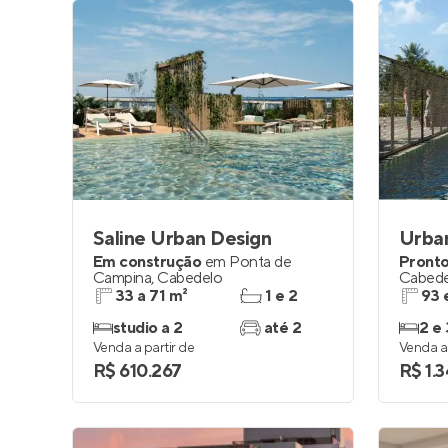
Saline Urban Design
Urba
Em construção
em
Ponta de
Pronto
Campina
,
Cabedelo
Cabede
33 a 71 m²
1 e 2
93 
studio a 2
até 2
2 e 
Venda a partir de
Venda a 
R$ 610.267
R$ 1.