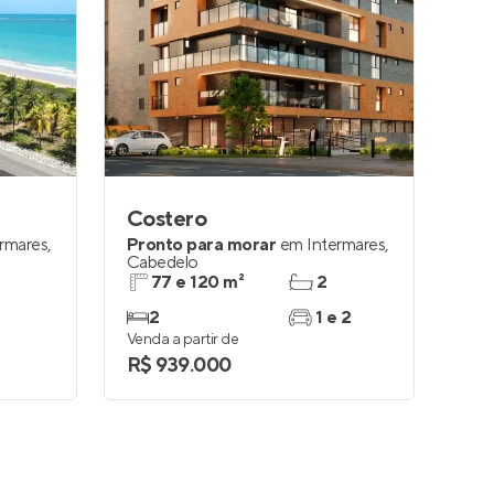
Costero
ermares
,
Pronto para morar
em
Intermares
,
Cabedelo
77 e 120 m²
2
2
1 e 2
Venda a partir de
R$ 939.000