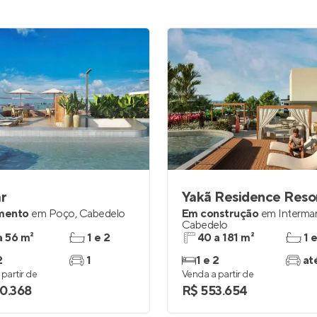
r
Yakã Residence Reso
mento
em
Poço
,
Cabedelo
Em construção
em
Interma
Cabedelo
a 56 m²
1 e 2
40 a 181 m²
1 
2
1
1 e 2
at
partir de
Venda a partir de
0.368
R$ 553.654