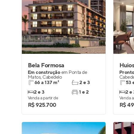
Bela Formosa
Huios
Em construção
em
Ponta de
Pronto
Matos
,
Cabedelo
Cabede
66 a 137 m²
2 e 3
53 
2 e 3
1 e 2
2 e 
Venda a partir de
Venda a 
R$ 925.700
R$ 49