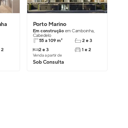
nha
Porto Marino
Em construção
em
Camboinha
,
Cabedelo
55 a 109 m²
2 e 3
 2
2 e 3
1 e 2
Venda a partir de
Sob Consulta