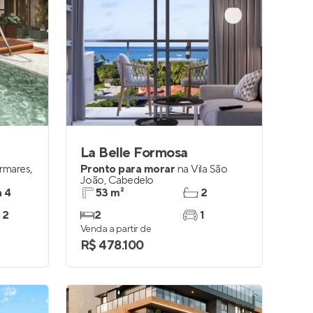
La Belle Formosa
ermares
,
Pronto para morar
na
Vila São
João
,
Cabedelo
a 4
53 m²
2
 2
2
1
Venda a partir de
R$ 478.100