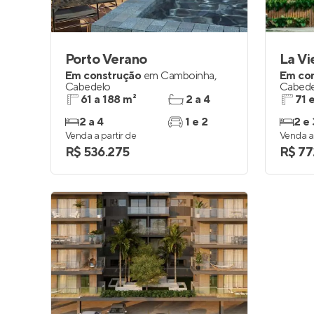
Porto Verano
Em construção
em
Camboinha
,
Em co
Cabedelo
Cabede
61 a 188 m²
2 a 4
71 
2 a 4
1 e 2
2 e 
Venda a partir de
Venda a 
R$ 536.275
R$ 77