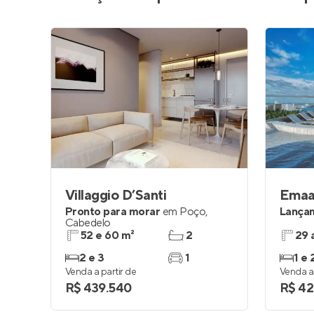
Villaggio D’Santi
Emaa
Pronto para morar
em
Poço
,
Lança
Cabedelo
52 e 60 m²
2
29 
2 e 3
1
1 e 
Venda a partir de
Venda a 
R$ 439.540
R$ 42