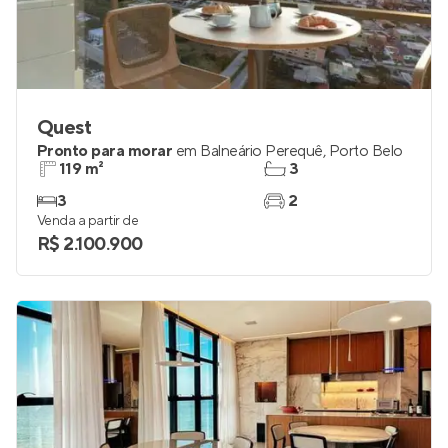
Quest
Pronto para morar
em
Balneário Perequê
,
Porto Belo
119 m²
3
3
2
Venda a partir de
R$ 2.100.900