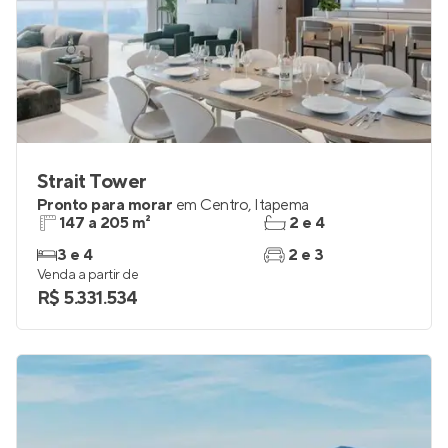
Strait Tower
Pronto para morar
em
Centro
,
Itapema
147 a 205 m²
2 e 4
3 e 4
2 e 3
Venda a partir de
R$ 5.331.534