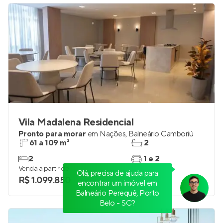
Vila Madalena Residencial
Pronto para morar
em
Nações
,
Balneário Camboriú
61 a 109 m²
2
2
1 e 2
Venda a partir de
Olá, precisa de ajuda para
R$ 1.099.850
encontrar um imóvel em
Balneário Perequê, Porto
Belo - SC?