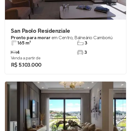
San Paolo Residenziale
Pronto para morar
em
Centro
,
Balneário Camboriú
165 m²
3
4
3
Venda a partir de
R$ 5.103.000