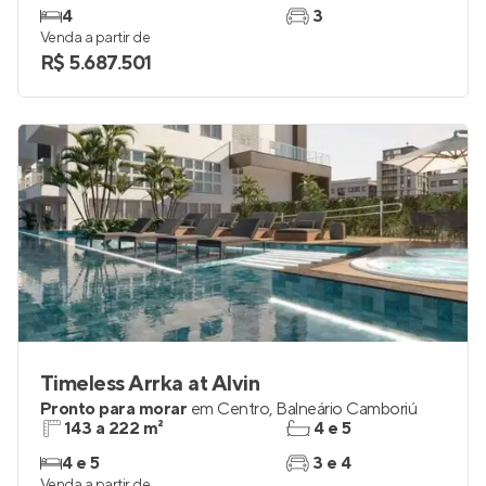
4
3
Venda a partir de
R$ 5.687.501
Timeless Arrka at Alvin
Pronto para morar
em
Centro
,
Balneário Camboriú
143 a 222 m²
4 e 5
4 e 5
3 e 4
Venda a partir de