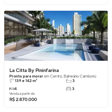
La Citta By Pininfarina
Pronto para morar
em
Centro
,
Balneário Camboriú
139 e 142 m²
3
4
3
Venda a partir de
R$ 2.870.000