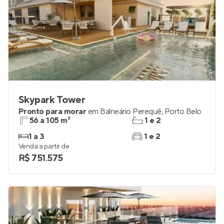
Skypark Tower
Pronto para morar
em
Balneário Perequê
,
Porto Belo
56 a 105 m²
1 e 2
1 a 3
1 e 2
Venda a partir de
R$ 751.575