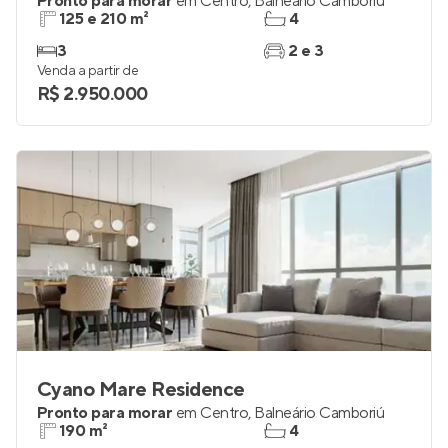
Pronto para morar
em
Centro
,
Balneário Camboriú
125 e 210 m²
4
3
2 e 3
Venda a partir de
R$ 2.950.000
Cyano Mare Residence
Pronto para morar
em
Centro
,
Balneário Camboriú
190 m²
4