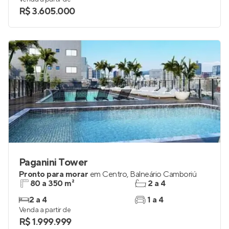
R$ 3.605.000
Paganini Tower
Pronto para morar
em
Centro
,
Balneário Camboriú
80 a 350 m²
2 a 4
2 a 4
1 a 4
Venda a partir de
R$ 1.999.999