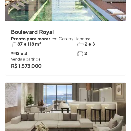
Boulevard Royal
Pronto para morar
em
Centro
,
Itapema
87 e 118 m²
2 e 3
2 e 3
2
Venda a partir de
R$ 1.573.000