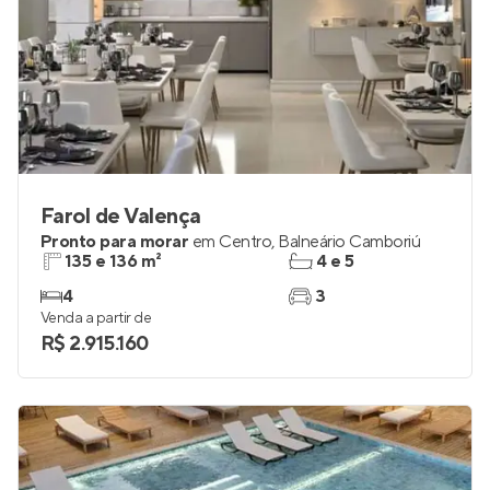
Farol de Valença
Pronto para morar
em
Centro
,
Balneário Camboriú
135 e 136 m²
4 e 5
4
3
Venda a partir de
R$ 2.915.160