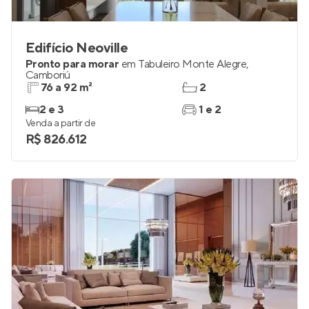
Edifício Neoville
Pronto para morar
em
Tabuleiro Monte Alegre
,
Camboriú
76 a 92 m²
2
2 e 3
1 e 2
Venda a partir de
R$ 826.612