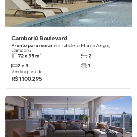
Camboriú Boulevard
Pronto para morar
em
Tabuleiro Monte Alegre
,
Camboriú
72 a 95 m²
2
2 e 3
1
Venda a partir de
R$ 1.100.295