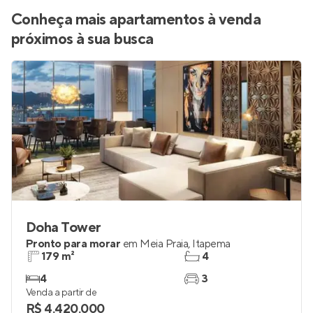
Conheça mais apartamentos à venda
próximos à sua busca
Doha Tower
Pronto para morar
em
Meia Praia
,
Itapema
179 m²
4
4
3
Venda a partir de
R$ 4.420.000