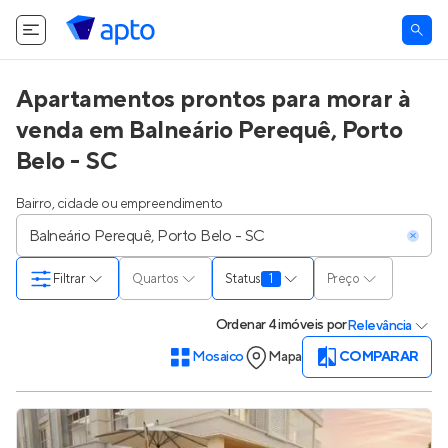
Apartamentos prontos para morar à
venda em Balneário Perequê, Porto
Belo - SC
Bairro, cidade ou empreendimento
Filtrar
Quartos
Status
1
Preço
Ordenar
4 imóveis
por
Relevância
Mosaico
Mapa
COMPARAR