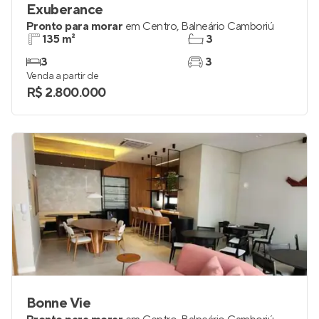
Exuberance
Pronto para morar
em
Centro
,
Balneário Camboriú
135 m²
3
3
3
Venda a partir de
R$ 2.800.000
Bonne Vie