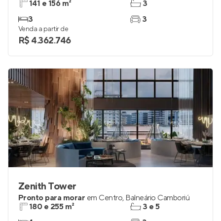
141 e 156 m²
3
3
3
Venda a partir de
R$ 4.362.746
Zenith Tower
Pronto para morar
em
Centro
,
Balneário Camboriú
180 e 255 m²
3 e 5