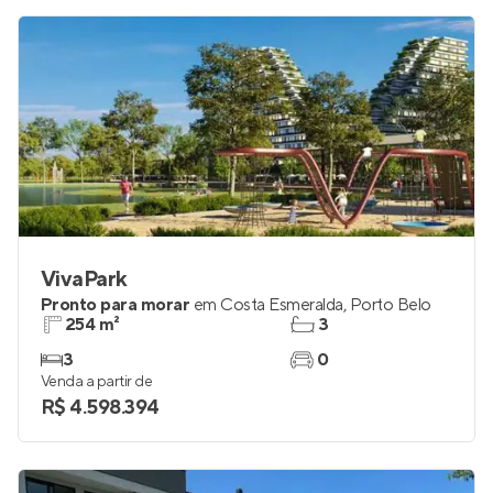
VivaPark
Pronto para morar
em
Costa Esmeralda
,
Porto Belo
254 m²
3
3
0
Venda a partir de
R$ 4.598.394