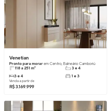
Venetian
Pronto para morar
em
Centro
,
Balneário Camboriú
118 a 251 m²
3 e 4
3 e 4
1 e 3
Venda a partir de
R$ 3.169.999