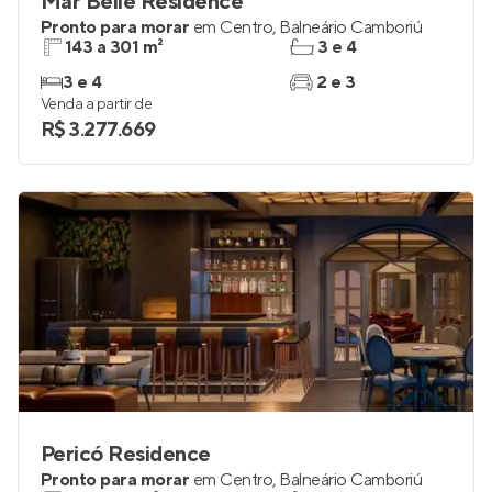
Mar Belle Residence
Pronto para morar
em
Centro
,
Balneário Camboriú
143 a 301 m²
3 e 4
3 e 4
2 e 3
Venda a partir de
R$ 3.277.669
Pericó Residence
Pronto para morar
em
Centro
,
Balneário Camboriú