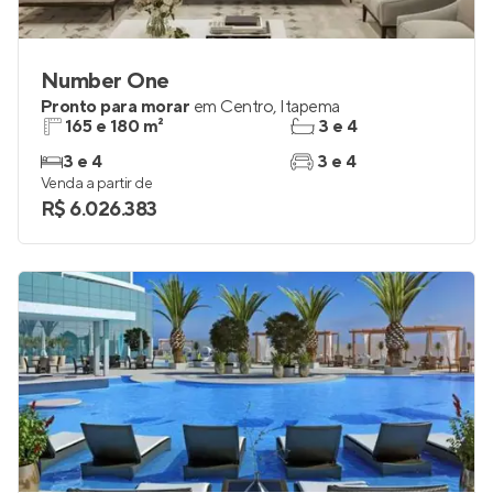
Number One
Pronto para morar
em
Centro
,
Itapema
165 e 180 m²
3 e 4
3 e 4
3 e 4
Venda a partir de
R$ 6.026.383