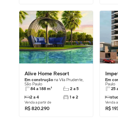
Alive Home Resort
Impe
Em construção
na
Vila Prudente
,
Em co
São Paulo
Paulo
84 a 188 m²
2 a 5
25 
2 a 4
1 e 2
stud
Venda a partir de
Venda a 
R$ 820.290
R$ 19