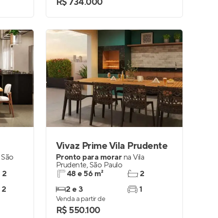
R$ 734.000
Vivaz Prime Vila Prudente
,
São
Pronto para morar
na
Vila
Prudente
,
São Paulo
e 2
48 e 56 m²
2
 2
2 e 3
1
Venda a partir de
R$ 550.100