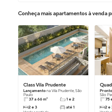
Conheça mais apartamentos à venda p
Class Vila Prudente
Lançamento
na
Vila Prudente
,
São
Pronto
Paulo
São Pa
37 a 66 m²
1 e 2
75 
2 e 3
até 1
2 e 