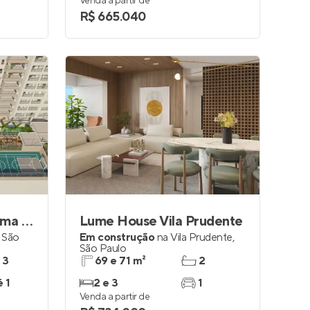
Venda a partir de
R$ 665.040
Parque Diálogo Vila Ema Residences
Lume House Vila Prudente
,
São
Em construção
na
Vila Prudente
,
São Paulo
 3
69 e 71 m²
2
é 1
2 e 3
1
Venda a partir de