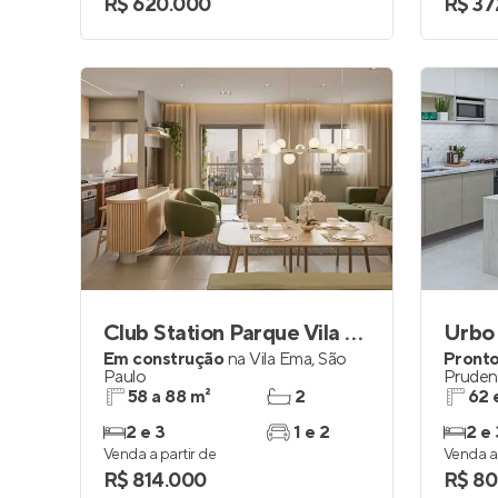
R$ 620.000
R$ 37
Club Station Parque Vila Ema
Urbo 
Em construção
na
Vila Ema
,
São
Pronto
Paulo
Pruden
58 a 88 m²
2
62 
2 e 3
1 e 2
2 e 
Venda a partir de
Venda a 
R$ 814.000
R$ 80