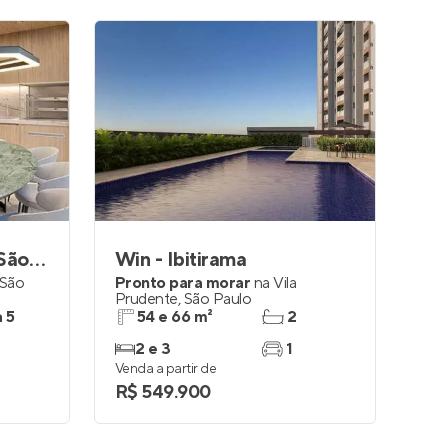
GranResort Reserva São Caetano
Win - Ibitirama
São
Pronto para morar
na
Vila
Prudente
,
São Paulo
a 5
54 e 66 m²
2
2 e 3
1
Venda a partir de
R$ 549.900