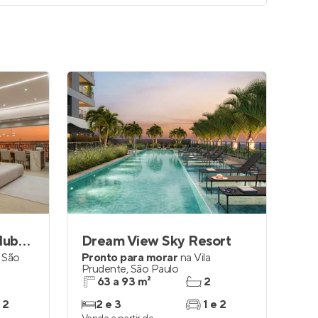
Prisma Condomínio Clube Vila Ema
Dream View Sky Resort
,
São
Pronto para morar
na
Vila
Prudente
,
São Paulo
63 a 93 m²
2
 2
2 e 3
1 e 2