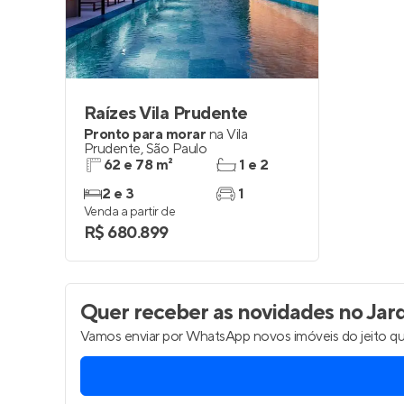
Raízes Vila Prudente
Pronto para morar
na
Vila
Prudente
,
São Paulo
62 e 78 m²
1 e 2
2 e 3
1
Venda a partir de
R$ 680.899
Quer receber as novidades
no Jar
Vamos enviar por WhatsApp novos imóveis do jeito qu