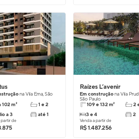
tus
Raízes L’avenir
nstrução
na
Vila Ema
,
São
Em construção
na
Vila Pru
São Paulo
a 102 m²
1 e 2
109 e 132 m²
2 
io a 3
até 1
3 e 4
2
partir de
Venda a partir de
3.875
R$ 1.487.256