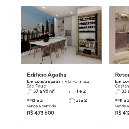
Edifício Ágatha
Em construção
na
Vila Formosa
,
Em co
São Paulo
Caetan
37 a 95 m²
1 e 2
33 
2 e 3
até 2
1 a 
Venda a partir de
Venda a 
R$ 473.600
R$ 41