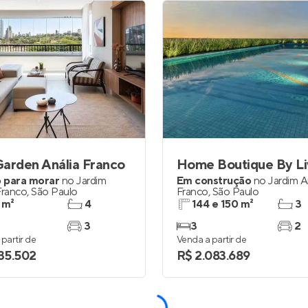
arden Anália Franco
 para morar
no
Jardim
Em construção
no
Jardim A
Franco
,
São Paulo
Franco
,
São Paulo
 m²
4
144 e 150 m²
3
3
3
2
partir de
Venda a partir de
135.502
R$ 2.083.689