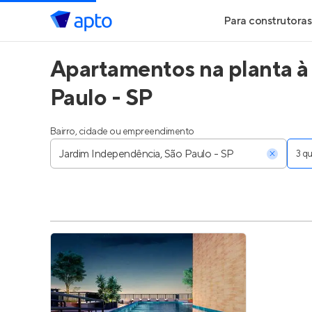
Para construtoras
Apartamentos na planta à
Geração de Le
Paulo - SP
Geração de Vis
Bairro, cidade ou empreendimento
Geração de Ve
3 
Maiores Const
Parcerias Imobi
Anunciar Imóve
Entrar no Pa