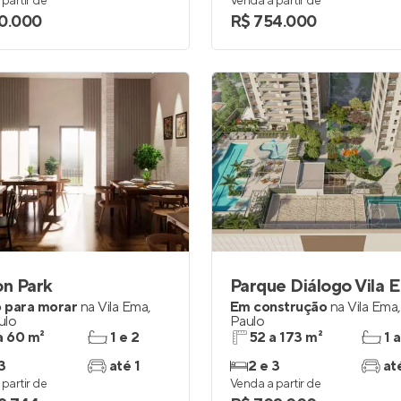
partir de
Venda a partir de
0.000
R$ 754.000
on Park
 para morar
na
Vila Ema
,
Em construção
na
Vila Ema
ulo
Paulo
a 60 m²
1 e 2
52 a 173 m²
1 a
3
até 1
2 e 3
at
partir de
Venda a partir de