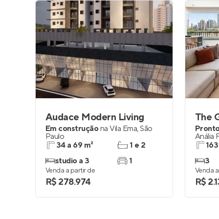
Audace Modern Living
The G
Em construção
na
Vila Ema
,
São
Pronto
Paulo
Anália 
34 a 69 m²
1 e 2
163
studio a 3
1
3
Venda a partir de
Venda a 
R$ 278.974
R$ 2.