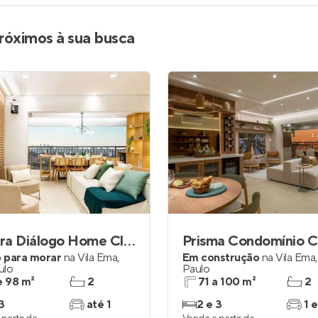
róximos à sua busca
Quadra Diálogo Home Club
 para morar
na
Vila Ema
,
Em construção
na
Vila Ema
ulo
Paulo
e 98 m²
2
71 a 100 m²
2
3
até 1
2 e 3
1 e