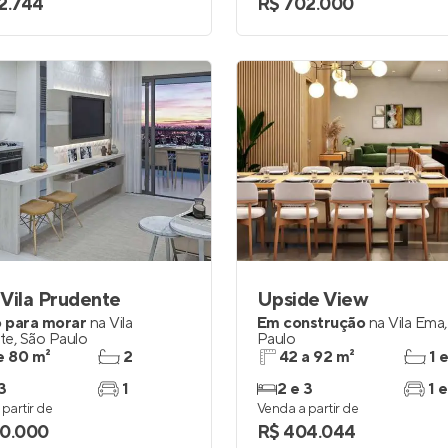
2.744
R$ 702.000
Vila Prudente
Upside View
 para morar
na
Vila
Em construção
na
Vila Ema
te
,
São Paulo
Paulo
e 80 m²
2
42 a 92 m²
1 
3
1
2 e 3
1 e
partir de
Venda a partir de
0.000
R$ 404.044