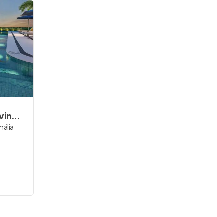
Home Boutique By Living Anália Franco
Raízes Reserve
nália
Pronto para morar
na
Vila
Prudente
,
São Paulo
67 a 119 m²
2 e 4
1 a 3
1 e 2
Venda a partir de
R$ 711.293