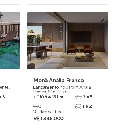
Monã Anália Franco
dente
,
Lançamento
no
Jardim Anália
Franco
,
São Paulo
e 3
106 e 191 m²
3 e 5
3
1 e 2
Venda a partir de
R$ 1.345.000