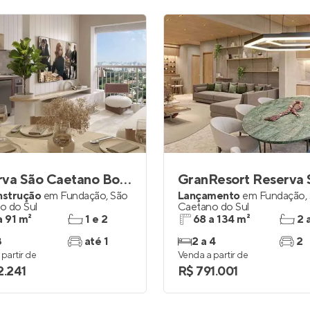
Reserva São Caetano Bosque
nstrução
em
Fundação
,
São
Lançamento
em
Fundação
,
o do Sul
Caetano do Sul
a 91 m²
1 e 2
68 a 134 m²
2 
3
até 1
2 a 4
2
partir de
Venda a partir de
2.241
R$ 791.001