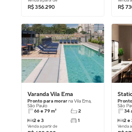
Venda a partir de
Venda a 
R$ 356.290
R$ 73
Varanda Vila Ema
Stati
Pronto para morar
na
Vila Ema
,
Pronto
São Paulo
São Pa
66 e 79 m²
2
34 
2 e 3
1
2 e 
Venda a partir de
Venda a 