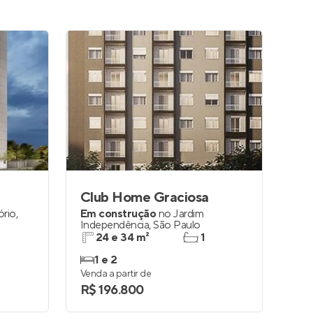
Club Home Graciosa
ório
,
Em construção
no
Jardim
Independência
,
São Paulo
24 e 34 m²
1
1 e 2
Venda a partir de
R$ 196.800