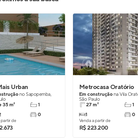
Mais Urban
Metrocasa Oratório
nstrução
no
Sapopemba
,
Em construção
na
Vila Orat
ulo
São Paulo
e 35 m²
1
27 m²
1
2
0
1
0
partir de
Venda a partir de
2.673
R$ 223.200