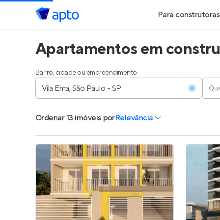
Para construtoras
Apartamentos em construç
Geração de Le
Geração de Vis
Bairro, cidade ou empreendimento
Qua
Geração de Ve
Ordenar
13 imóveis
por
Relevância
Maiores Const
Parcerias Imobi
Anunciar Imóve
Entrar no Pa