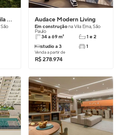
Metrocasa Avenida Vila Ema
Audace Modern Living
,
São
Em construção
na
Vila Ema
,
São
Paulo
34 a 69 m²
1 e 2
studio a 3
1
Venda a partir de
R$ 278.974