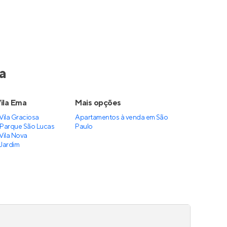
dente
Morada Pablo Picasso
dente
,
Em construção
na
Vila Formosa
,
São Paulo
54 m²
2
2
1
Venda a partir de
R$ 495.000