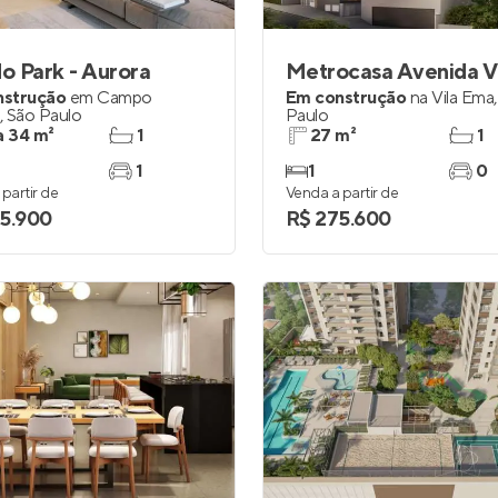
 Park - Aurora
nstrução
em
Campo
Em construção
na
Vila Ema
,
São Paulo
Paulo
a 34 m²
1
27 m²
1
1
1
0
partir de
Venda a partir de
5.900
R$ 275.600