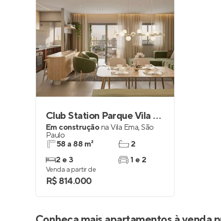
Club Station Parque Vila Ema
Em construção
na
Vila Ema
,
São
Paulo
58 a 88 m²
2
2 e 3
1 e 2
Venda a partir de
R$ 814.000
Conheça mais apartamentos à venda p