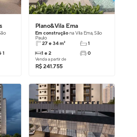
s
Plano&Vila Ema
São
Em construção
na
Vila Ema
,
São
Paulo
27 e 34 m²
1
é 1
1 e 2
0
Venda a partir de
R$ 241.755