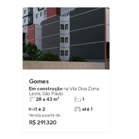
Gomes
Em construção
na
Vila Diva Zona
Em co
Leste
,
São Paulo
São Pa
28 a 43 m²
1
27 
1 e 2
até 1
1
Venda a partir de
Venda a 
R$ 291.320
R$ 22