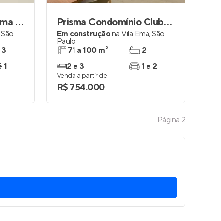
Parque Diálogo Vila Ema Residences
Prisma Condomínio Clube Vila Ema
,
São
Em construção
na
Vila Ema
,
São
Paulo
 3
71 a 100 m²
2
é 1
2 e 3
1 e 2
Venda a partir de
R$ 754.000
Página
2