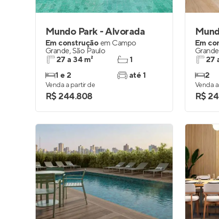
Mundo Park - Alvorada
Mundo
Em construção
em
Campo
Em co
Grande
,
São Paulo
Grande
27 a 34 m²
1
27 
1 e 2
até 1
2
Venda a partir de
Venda a 
R$ 244.808
R$ 24