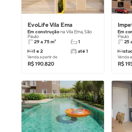
EvoLife Vila Ema
Impe
Em construção
na
Vila Ema
,
São
Em co
Paulo
Paulo
29 a 75 m²
1
25 
1 e 2
até 1
stud
Venda a partir de
Venda a 
R$ 190.820
R$ 19