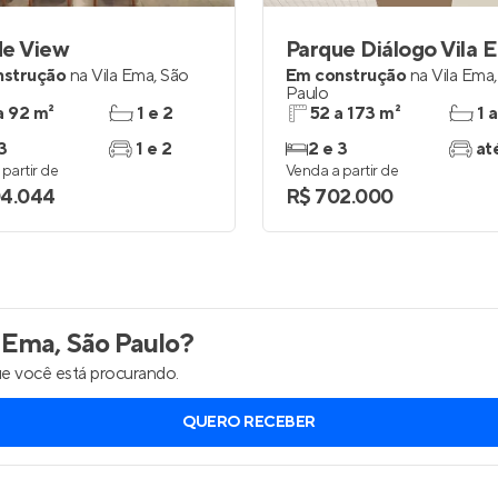
de View
nstrução
na
Vila Ema
,
São
Em construção
na
Vila Ema
Paulo
a 92 m²
1 e 2
52 a 173 m²
1 a
3
1 e 2
2 e 3
at
partir de
Venda a partir de
04.044
R$ 702.000
 Ema, São Paulo
?
e você está procurando.
QUERO RECEBER