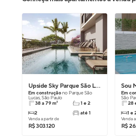
Upside Sky Parque São Lucas
Sou 
Em construção
no
Parque São
Em co
Lucas
,
São Paulo
São Pa
38 a 79 m²
1 e 2
28 
2
até 1
1 e 
Venda a partir de
Venda a 
R$ 303.120
R$ 26