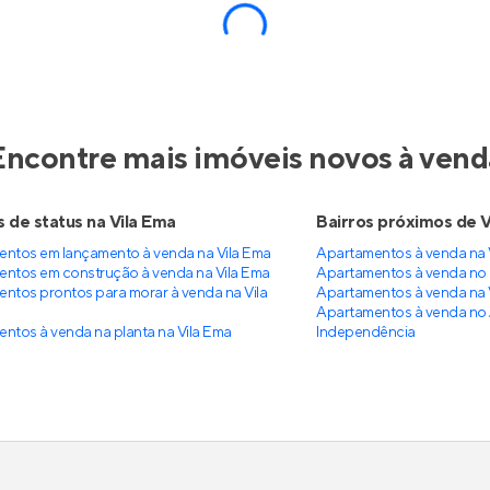
berry
Lume House Vila Pru
nstrução
na
Vila Formosa
,
Em construção
na
Vila Pru
ulo
São Paulo
e 32 m²
1
69 e 71 m²
2
io e 1
0
2 e 3
1
partir de
Venda a partir de
0.000
R$ 734.000