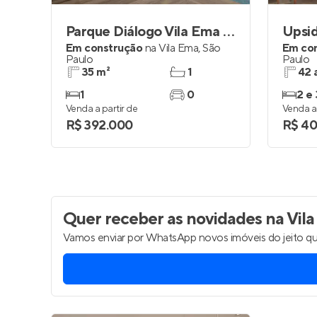
Parque Diálogo Vila Ema Smart Spaces
Upsi
Em construção
na
Vila Ema
,
São
Em co
Paulo
Paulo
35 m²
1
42 
1
0
2 e 
Venda a partir de
Venda a 
R$ 392.000
R$ 4
Quer receber as novidades
na Vila
Vamos enviar por WhatsApp novos imóveis do jeito qu