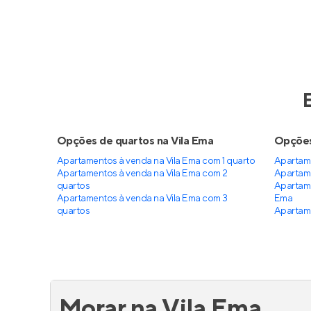
Link Sapopemba
Blue
Em construção
na
Vila Tolstoi
,
São
Em co
Paulo
São Pa
37 e 39 m²
1
24 
2
1
stud
Venda a partir de
Venda a 
R$ 341.900
R$ 24