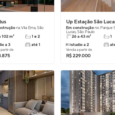
Entrar no Apto
tus
Up Estação São Luca
nstrução
na
Vila Ema
,
São
Em construção
no
Parque 
Lucas
,
São Paulo
a 102 m²
1 e 2
26 a 43 m²
1
io a 3
até 1
studio a 2
at
partir de
Venda a partir de
3.875
R$ 229.000