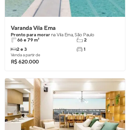
Varanda Vila Ema
Pronto para morar
na
Vila Ema
,
São Paulo
66 e 79 m²
2
2 e 3
1
Venda a partir de
R$ 620.000