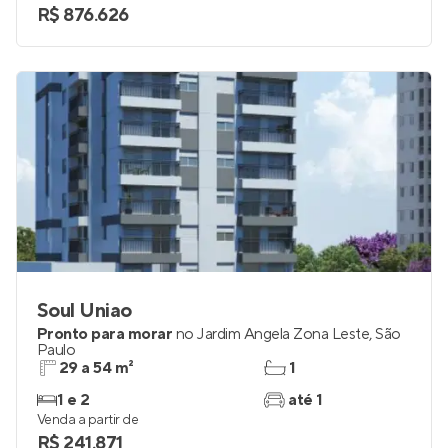
R$ 876.626
Soul Uniao
Pronto para morar
no
Jardim Ângela Zona Leste
,
São
Paulo
29 a 54 m²
1
1 e 2
até 1
Venda a partir de
R$ 241.871