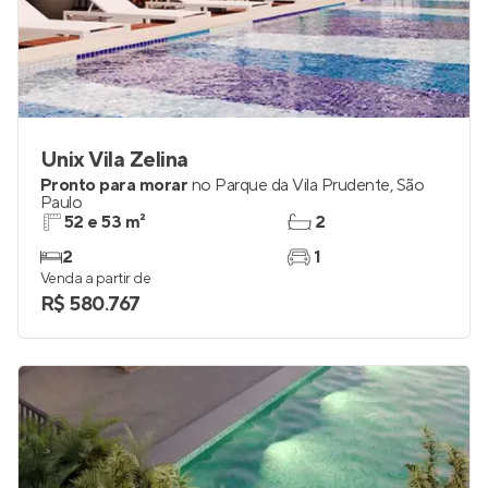
Unix Vila Zelina
Pronto para morar
no
Parque da Vila Prudente
,
São
Paulo
52 e 53 m²
2
2
1
Venda a partir de
R$ 580.767