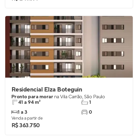
Residencial Elza Boteguin
Pronto para morar
na
Vila Carrão
,
São Paulo
41 a 94 m²
1
1 a 3
0
Venda a partir de
R$ 363.750