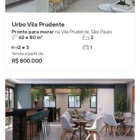
Urbo Vila Prudente
Pronto para morar
na
Vila Prudente
,
São Paulo
62 e 80 m²
2
2 e 3
1
Venda a partir de
R$ 800.000