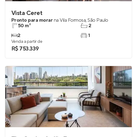
Vista Ceret
Pronto para morar
na
Vila Formosa
,
São Paulo
50 m²
2
2
1
Venda a partir de
R$ 753.339