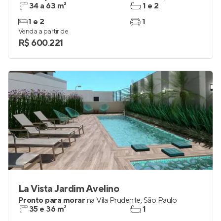
34 a 63 m²
1 e 2
1 e 2
1
Venda a partir de
R$ 600.221
La Vista Jardim Avelino
Pronto para morar
na
Vila Prudente
,
São Paulo
35 e 36 m²
1