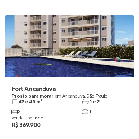
Fort Aricanduva
Pronto para morar
em
Aricanduva
,
São Paulo
42 e 43 m²
1 e 2
2
1
Venda a partir de
R$ 369.900