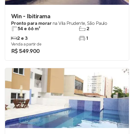
Win - Ibitirama
Pronto para morar
na
Vila Prudente
,
São Paulo
54 e 66 m²
2
2 e 3
1
Venda a partir de
R$ 549.900