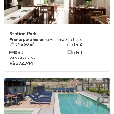
Station Park
Pronto para morar
na
Vila Ema
,
São Paulo
34 a 60 m²
1 e 2
2 e 3
até 1
Venda a partir de
R$ 372.744