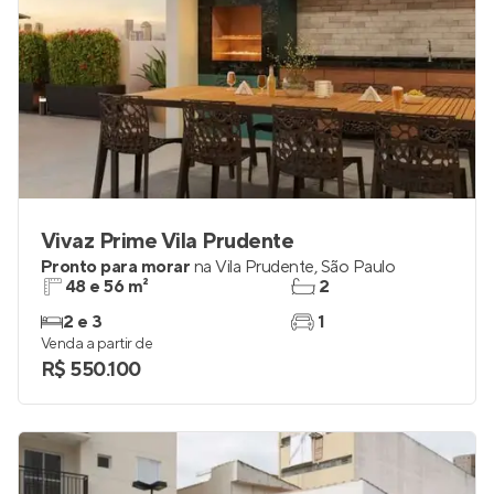
Vivaz Prime Vila Prudente
Pronto para morar
na
Vila Prudente
,
São Paulo
48 e 56 m²
2
2 e 3
1
Venda a partir de
R$ 550.100