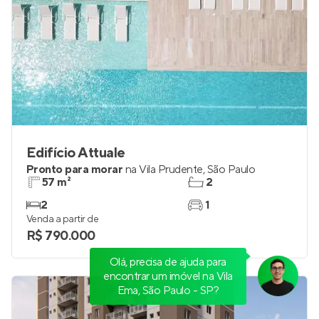
Edifício Attuale
Pronto para morar
na
Vila Prudente
,
São Paulo
57 m²
2
2
1
Venda a partir de
R$ 790.000
Olá, precisa de ajuda para
encontrar um imóvel na Vila
Ema, São Paulo - SP?