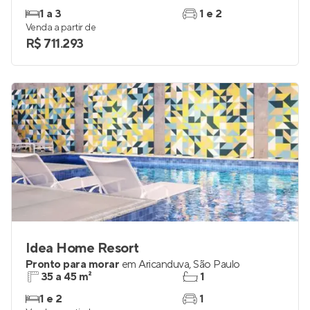
1 a 3
1 e 2
Venda a partir de
R$ 711.293
Idea Home Resort
Pronto para morar
em
Aricanduva
,
São Paulo
35 a 45 m²
1
1 e 2
1