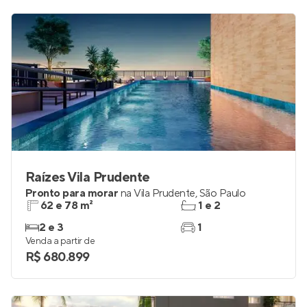
Raízes Vila Prudente
Pronto para morar
na
Vila Prudente
,
São Paulo
62 e 78 m²
1 e 2
2 e 3
1
Venda a partir de
R$ 680.899