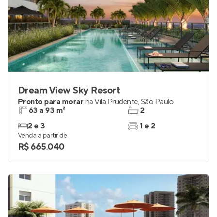
Dream View Sky Resort
Pronto para morar
na
Vila Prudente
,
São Paulo
63 a 93 m²
2
2 e 3
1 e 2
Venda a partir de
R$ 665.040