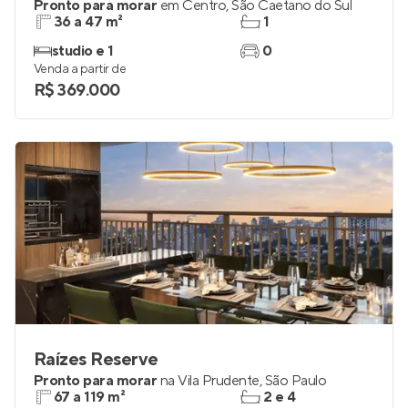
Pronto para morar
em
Centro
,
São Caetano do Sul
36 a 47 m²
1
studio e 1
0
Venda a partir de
R$ 369.000
Raízes Reserve
Pronto para morar
na
Vila Prudente
,
São Paulo
67 a 119 m²
2 e 4