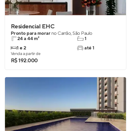
Residencial EHC
Pronto para morar
no
Carrão
,
São Paulo
24 a 44 m²
1
1 e 2
até 1
Venda a partir de
R$ 192.000