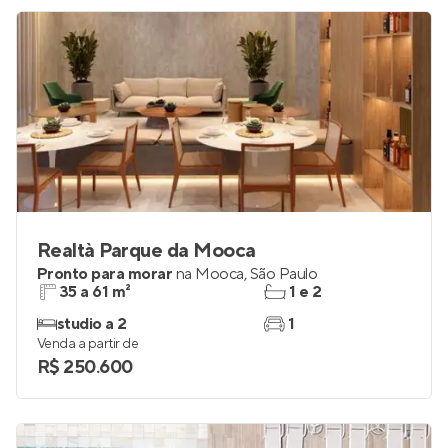
Realtà Parque da Mooca
Pronto para morar
na
Mooca
,
São Paulo
35 a 61 m²
1 e 2
studio a 2
1
Venda a partir de
R$ 250.600