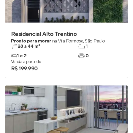
Residencial Alto Trentino
Pronto para morar
na
Vila Formosa
,
São Paulo
28 a 44 m²
1
1 e 2
0
Venda a partir de
R$ 199.990