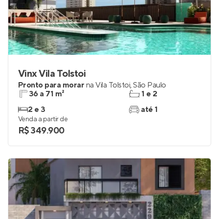
Vinx Vila Tolstoi
Pronto para morar
na
Vila Tolstoi
,
São Paulo
36 a 71 m²
1 e 2
2 e 3
até 1
Venda a partir de
R$ 349.900