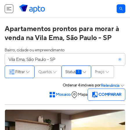
Apartamentos prontos para morar à
venda na Vila Ema, São Paulo - SP
Bairro, cidade ou empreendimento
Filtrar
Quartos
Status
1
Preço
Ordenar
4 imóveis
por
Relevância
Mosaico
Mapa
COMPARAR