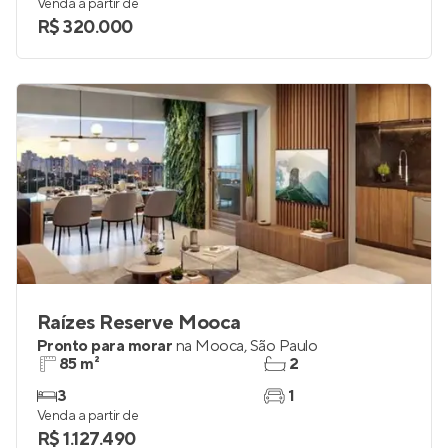
Venda a partir de
R$ 320.000
Raízes Reserve Mooca
Pronto para morar
na
Mooca
,
São Paulo
85 m²
2
3
1
Venda a partir de
R$ 1.127.490