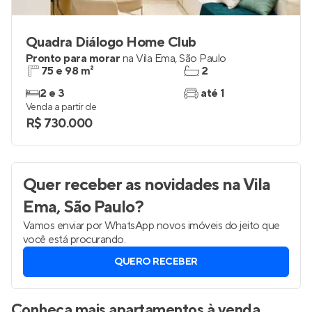
Quadra Diálogo Home Club
Pronto para morar
na
Vila Ema
,
São Paulo
75 e 98 m²
2
2 e 3
até 1
Venda a partir de
R$ 730.000
Quer receber as novidades
na Vila
Ema, São Paulo
?
Vamos enviar por WhatsApp novos imóveis do jeito que
você está procurando.
QUERO RECEBER
Conheça mais apartamentos à venda