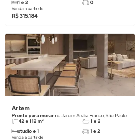
1 e 2
0
Venda a partir de
R$ 315.184
Artem
Pronto para morar
no
Jardim Anália Franco
,
São Paulo
42 e 112 m²
1 e 2
studio e 1
1 e 2
Venda a partir de