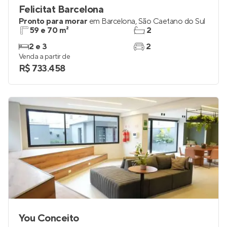
Felicitat Barcelona
Pronto para morar
em
Barcelona
,
São Caetano do Sul
59 e 70 m²
2
2 e 3
2
Venda a partir de
R$ 733.458
You Conceito