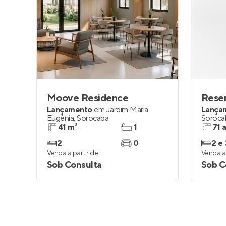
Moove Residence
Reser
Lançamento
em
Jardim Maria
Lança
Eugênia
,
Sorocaba
Soroca
41 m²
1
71 
2
0
2 e 
Venda a partir de
Venda a 
Sob Consulta
Sob C
Conheça mais apartamentos à venda p