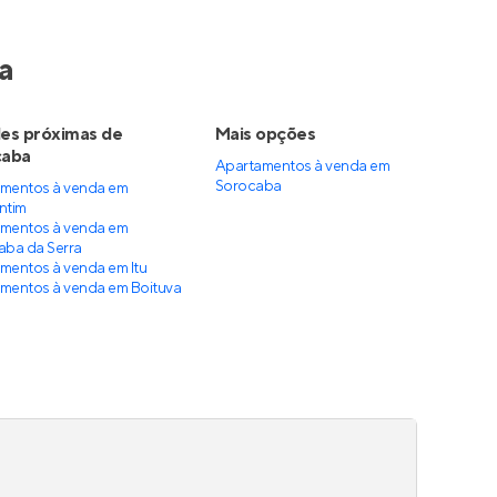
Clube de Campo
Lançamento
no
Alto da Boa Vista
,
Sorocaba
38 e 47 m²
1 e 2
 2
1 e 2
1
Venda a partir de
R$ 234.000