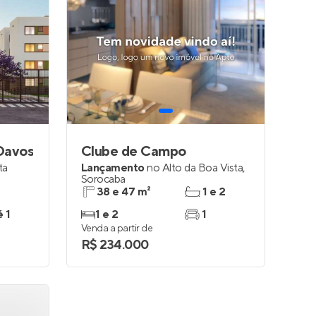
Davos
Clube de Campo
ta
Lançamento
no
Alto da Boa Vista
,
Sorocaba
38 e 47 m²
1 e 2
é 1
1 e 2
1
Venda a partir de
R$ 234.000