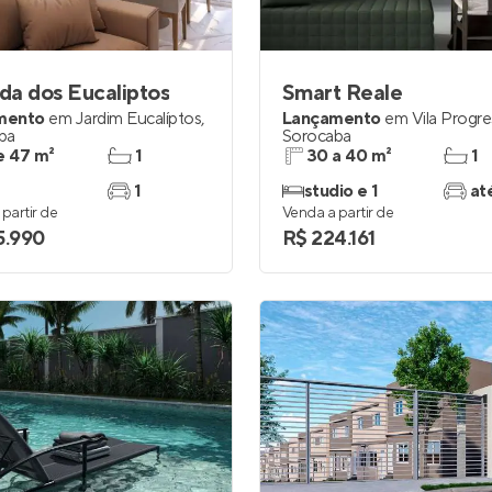
Entrar no Apto
a dos Eucaliptos
Smart Reale
mento
em
Jardim Eucalíptos
,
Lançamento
em
Vila Progr
ba
Sorocaba
e 47 m²
1
30 a 40 m²
1
1
studio e 1
at
partir de
Venda a partir de
5.990
R$ 224.161