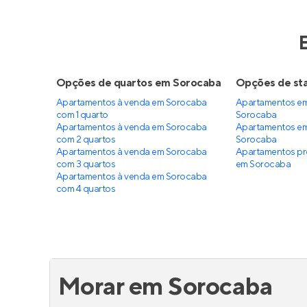
Apoena Mangal
Villa 
Lançamento
em
Vila Leão
,
Lança
Sorocaba
Soroca
93 a 99 m²
2 e 3
80 
2 e 3
2
2 e 
Venda a partir de
Venda a 
R$ 927.091
R$ 79