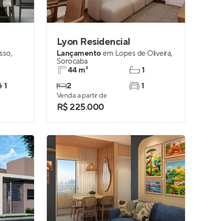
Lyon Residencial
esso
,
Lançamento
em
Lopes de Oliveira
,
Sorocaba
44 m²
1
é 1
2
1
Venda a partir de
R$ 225.000