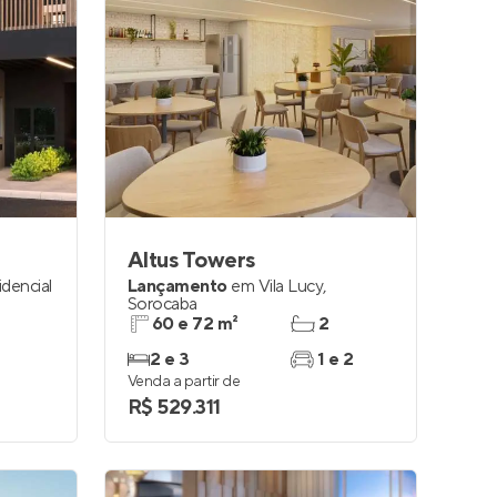
Altus Towers
idencial
Lançamento
em
Vila Lucy
,
Sorocaba
60 e 72 m²
2
2 e 3
1 e 2
Venda a partir de
R$ 529.311