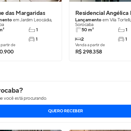
e das Margaridas
Residencial Angélica
mento
em
Jardim Leocádia
,
Lançamento
em
Vila Tortelli
,
ba
Sorocaba
m²
1
50 m²
1
1
2
1
partir de
Venda a partir de
0.900
R$ 298.358
ocaba
?
e você está procurando.
QUERO RECEBER