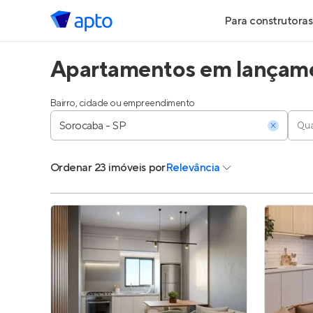
Para construtoras
Apartamentos em lançame
Geração de Le
Geração de Vis
Bairro, cidade ou empreendimento
Qua
Geração de Ve
Ordenar
23 imóveis
por
Relevância
Maiores Const
Parcerias Imobi
Anunciar Imóve
Entrar no Pa