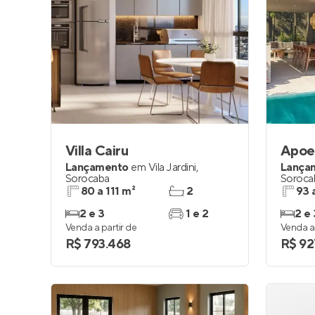
Villa Cairu
Apoe
Lançamento
em
Vila Jardini
,
Lança
Sorocaba
Soroca
80 a 111 m²
2
93 
2 e 3
1 e 2
2 e 
Venda a partir de
Venda a 
R$ 793.468
R$ 92