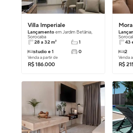
Villa Imperiale
Morad
Lançamento
em
Jardim Betânia
,
Lança
Sorocaba
Soroca
28 a 32 m²
1
43 
studio e 1
0
2
Venda a partir de
Venda a 
R$ 186.000
R$ 21