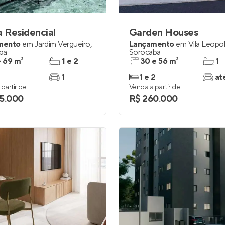
a Residencial
Garden Houses
mento
em
Jardim Vergueiro
,
Lançamento
em
Vila Leopo
ba
Sorocaba
e 69 m²
1 e 2
30 e 56 m²
1
1
1 e 2
at
partir de
Venda a partir de
5.000
R$ 260.000