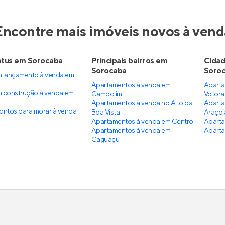
Cairu
Altus Towers
mento
em
Vila Jardini
,
Lançamento
em
Vila Lucy
,
ba
Sorocaba
a 111 m²
2
60 e 72 m²
2
3
1 e 2
2 e 3
1 e
partir de
Venda a partir de
3.468
R$ 529.311