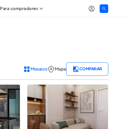
Para compradores
Buscar um imóvel novo
Meu perfil
Calcule seu Poder de Compra
Imóveis Visualizados
Comprar x Alugar
Imóveis Contatados
Mosaico
Mapa
COMPARAR
Correção do INCC
Clientes
Entrar no Apto
Simulador de Financiamento
Encontre um corretor
Entrar no Apto