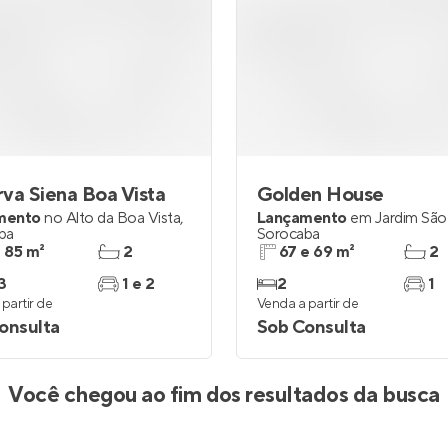
va Siena Boa Vista
Golden House
mento
no
Alto da Boa Vista
,
Lançamento
em
Jardim São
ba
Sorocaba
a 85 m²
2
67 e 69 m²
2
3
1 e 2
2
1
partir de
Venda a partir de
onsulta
Sob Consulta
róximos à sua busca