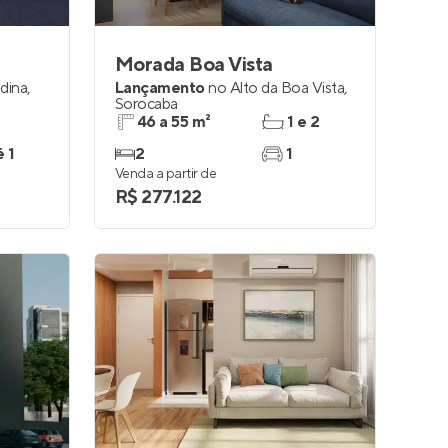
Morada Boa Vista
ldina
,
Lançamento
no
Alto da Boa Vista
,
Sorocaba
46 a 55 m²
1 e 2
é 1
2
1
Venda a partir de
R$ 277.122