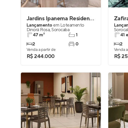
Jardins Ipanema Residencial
Zafir
Lançamento
em
Loteamento
Lança
Dinorá Rosa
,
Sorocaba
Soroca
47 m²
1
41 
2
0
2
Venda a partir de
Venda a 
R$ 244.000
R$ 25