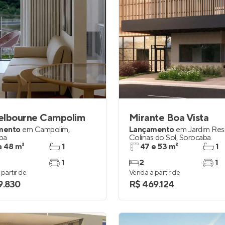
elbourne Campolim
Mirante Boa Vista
mento
em
Campolim
,
Lançamento
em
Jardim Res
ba
Colinas do Sol
,
Sorocaba
a 48 m²
1
47 e 53 m²
1
1
2
1
partir de
Venda a partir de
9.830
R$ 469.124