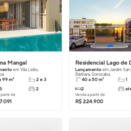
na Mangal
Residencial Lago de 
mento
em
Vila Leão
,
Lançamento
em
Jardim San
ba
Bárbara
,
Sorocaba
a 99 m²
2 e 3
40 a 50 m²
1
3
2
2
at
partir de
Venda a partir de
7.091
R$ 224.900