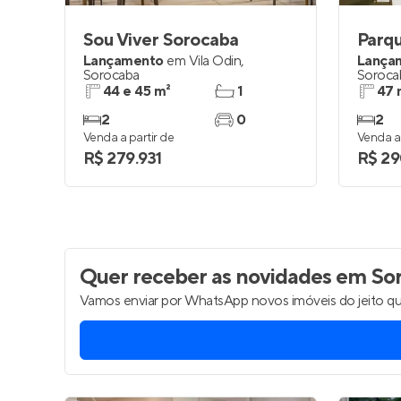
Sou Viver Sorocaba
Parqu
Lançamento
em
Vila Odin
,
Lança
Sorocaba
Soroca
44 e 45 m²
1
47 
2
0
2
Venda a partir de
Venda a 
R$ 279.931
R$ 29
Quer receber as novidades
em Sor
Vamos enviar por WhatsApp novos imóveis do jeito qu