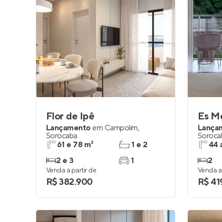
Flor de Ipê
Es M
Lançamento
em
Campolim
,
Lança
Sorocaba
Soroca
61 e 78 m²
1 e 2
44 
2 e 3
1
2
Venda a partir de
Venda a 
R$ 382.900
R$ 41