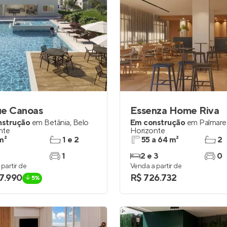
ue Canoas
Essenza Home Riva
nstrução
em
Betânia
,
Belo
Em construção
em
Palmare
nte
Horizonte
m²
1 e 2
55 a 64 m²
2
1
2 e 3
0
partir de
Venda a partir de
7.990
R$ 726.732
5%