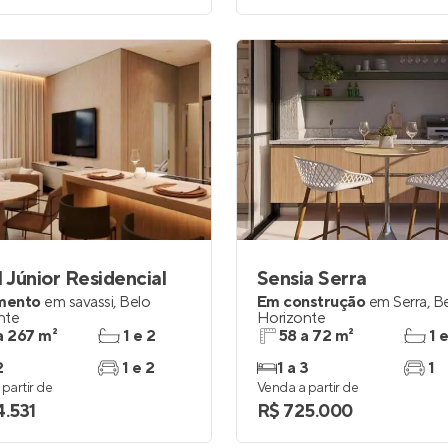
l Júnior Residencial
Sensia Serra
mento
em
savassi
,
Belo
Em construção
em
Serra
,
B
nte
Horizonte
a 267 m²
1 e 2
58 a 72 m²
1 
2
1 e 2
1 a 3
1
partir de
Venda a partir de
4.531
R$ 725.000