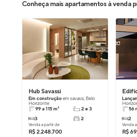
Conheça mais apartamentos à venda p
Hub Savassi
Edifí
Em construção
em
savassi
,
Belo
Lança
Horizonte
Horizo
99 a 115 m²
2 e 3
56 
3
2
2
Venda a partir de
Venda a 
R$ 2.248.700
R$ 69