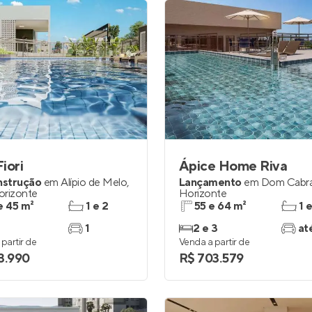
Fiori
Ápice Home Riva
nstrução
em
Alípio de Melo
,
Lançamento
em
Dom Cabra
orizonte
Horizonte
e 45 m²
1 e 2
55 e 64 m²
1 
1
2 e 3
at
partir de
Venda a partir de
3.990
R$ 703.579