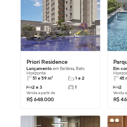
Priori Residence
Parq
Lançamento
em
Betânia
,
Belo
Em co
Horizonte
Horizo
51 e 59 m²
1 e 2
45 
2 e 3
1
2
Venda a partir de
Venda a 
R$ 648.000
R$ 46