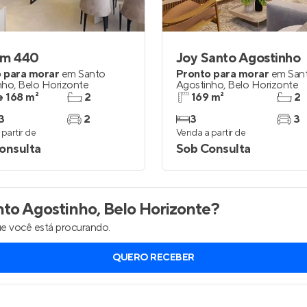
Entrar no Apto
im 440
Joy Santo Agostinho
 para morar
em
Santo
Pronto para morar
em
San
nho
,
Belo Horizonte
Agostinho
,
Belo Horizonte
e 168 m²
2
169 m²
2
3
2
3
3
partir de
Venda a partir de
onsulta
Sob Consulta
to Agostinho, Belo Horizonte
?
e você está procurando.
QUERO RECEBER