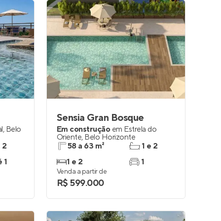
Sensia Gran Bosque
l
,
Belo
Em construção
em
Estrela do
Oriente
,
Belo Horizonte
e 2
58 a 63 m²
1 e 2
é 1
1 e 2
1
Venda a partir de
R$ 599.000