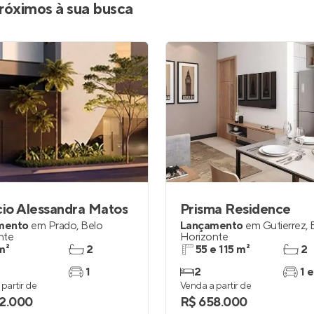
róximos à sua busca
cio Alessandra Matos
Prisma Residence
mento
em
Prado
,
Belo
Lançamento
em
Gutierrez
,
nte
Horizonte
m²
2
55 e 115 m²
2
1
2
1 e
partir de
Venda a partir de
2.000
R$ 658.000