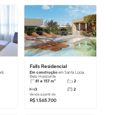
Falls Residencial
ril
,
Em construção
em
Santa Lúcia
,
Belo Horizonte
81 e 157 m²
2
3
2
Venda a partir de
R$ 1.565.700