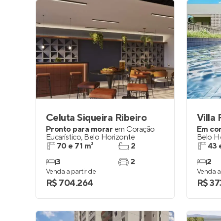
Celuta Siqueira Ribeiro
Villa 
Pronto para morar
em
Coração
Em co
Eucarístico
,
Belo Horizonte
Belo H
70 e 71 m²
2
43 
3
2
2
Venda a partir de
Venda a 
R$ 704.264
R$ 37