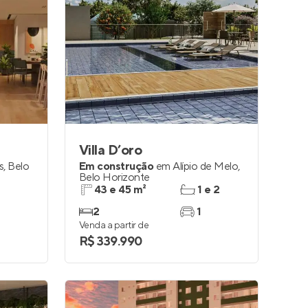
Villa D’oro
s
,
Belo
Em construção
em
Alípio de Melo
,
Belo Horizonte
43 e 45 m²
1 e 2
2
1
Venda a partir de
R$ 339.990