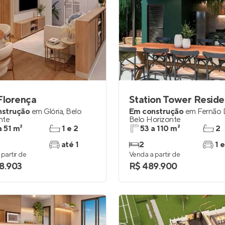
Florença
Station Tower Resid
nstrução
em
Glória
,
Belo
Em construção
em
Fernão 
nte
Belo Horizonte
a 51 m²
1 e 2
53 a 110 m²
2
até 1
2
1 e
partir de
Venda a partir de
8.903
R$ 489.900