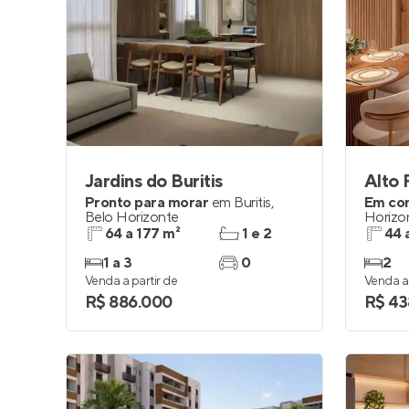
Jardins do Buritis
Alto 
Pronto para morar
em
Buritis
,
Em co
Belo Horizonte
Horizo
64 a 177 m²
1 e 2
44 
1 a 3
0
2
Venda a partir de
Venda a 
R$ 886.000
R$ 43