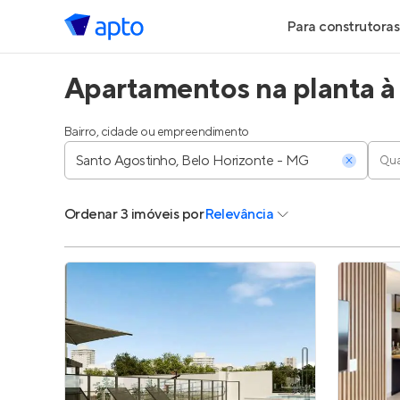
Para construtoras
Apartamentos na planta à
Geração de Le
Geração de Vis
Bairro, cidade ou empreendimento
Qua
Geração de Ve
Ordenar
3 imóveis
por
Relevância
Maiores Const
Parcerias Imobi
Anunciar Imóve
Entrar no Pa