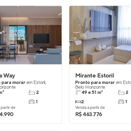
ia Way
Mirante Estoril
 para morar
em
Estoril
,
Pronto para morar
em
Esto
orizonte
Belo Horizonte
m²
2
49 e 51 m²
2
1
2
1
partir de
Venda a partir de
4.990
R$ 463.776