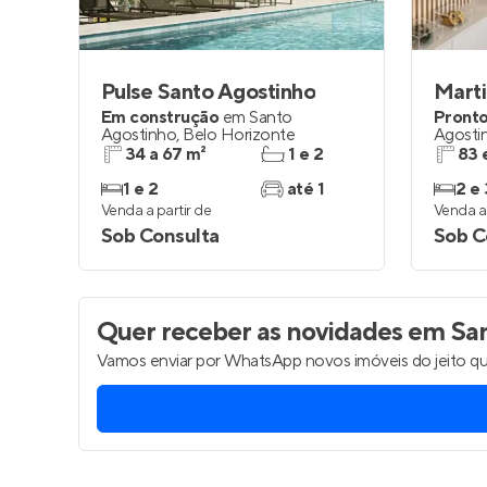
Pulse Santo Agostinho
Mart
Em construção
em
Santo
Pronto
Agostinho
,
Belo Horizonte
Agosti
34 a 67 m²
1 e 2
83 
1 e 2
até 1
2 e 
Venda a partir de
Venda a 
Sob Consulta
Sob C
Quer receber as novidades
em San
Vamos enviar por WhatsApp novos imóveis do jeito qu