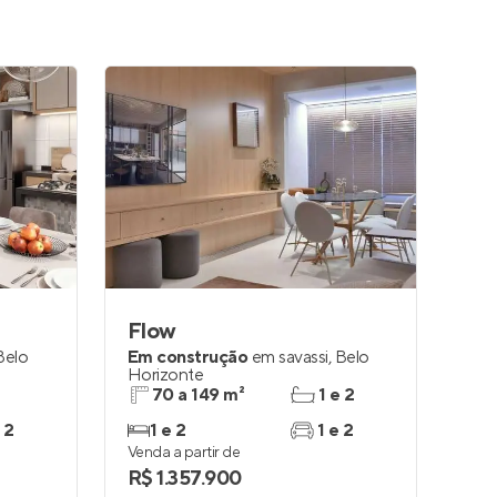
Flow
Belo
Em construção
em
savassi
,
Belo
Horizonte
70 a 149 m²
1 e 2
 2
1 e 2
1 e 2
Venda a partir de
R$ 1.357.900