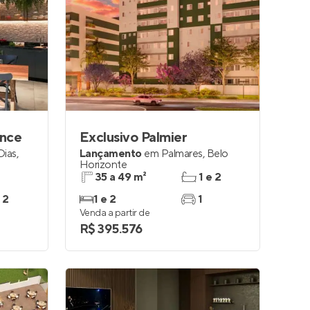
ence
Exclusivo Palmier
Dias
,
Lançamento
em
Palmares
,
Belo
Horizonte
35 a 49 m²
1 e 2
 2
1 e 2
1
Venda a partir de
R$ 395.576