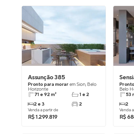
Assunção 385
Sens
Pronto para morar
em
Sion
,
Belo
Pronto
Horizonte
Belo H
71 e 92 m²
1 e 2
53 
2 e 3
2
2
Venda a partir de
Venda a 
R$ 1.299.819
R$ 68