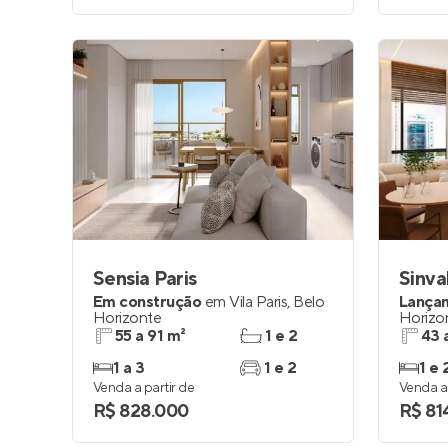
Sensia Paris
Sinva
Em construção
em
Vila Paris
,
Belo
Lança
Horizonte
Horizo
55 a 91 m²
1 e 2
43 
1 a 3
1 e 2
1 e 
Venda a partir de
Venda a 
R$ 828.000
R$ 81