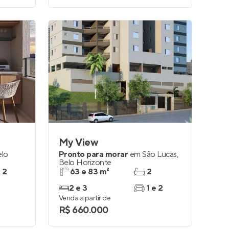
My View
elo
Pronto para morar
em
São Lucas
,
Belo Horizonte
e 2
63 e 83 m²
2
2 e 3
1 e 2
Venda a partir de
R$ 660.000