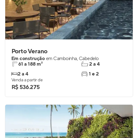
Porto Verano
Em construção
em
Camboinha
,
Cabedelo
61 a 188 m²
2 a 4
2 a 4
1 e 2
Venda a partir de
R$ 536.275