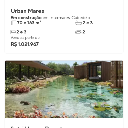
Urban Mares
Em construção
em
Intermares
,
Cabedelo
70 e 163 m²
2 e 3
2 e 3
2
Venda a partir de
R$ 1.021.967