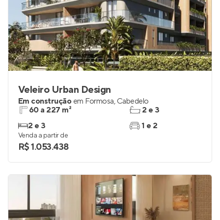
Veleiro Urban Design
Em construção
em
Formosa
,
Cabedelo
60 a 227 m²
2 e 3
2 e 3
1 e 2
Venda a partir de
R$ 1.053.438