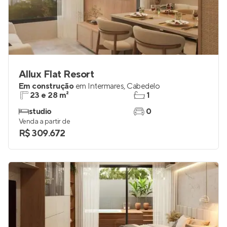
Allux Flat Resort
Em construção
em
Intermares
,
Cabedelo
23 e 28 m²
1
studio
0
Venda a partir de
R$ 309.672