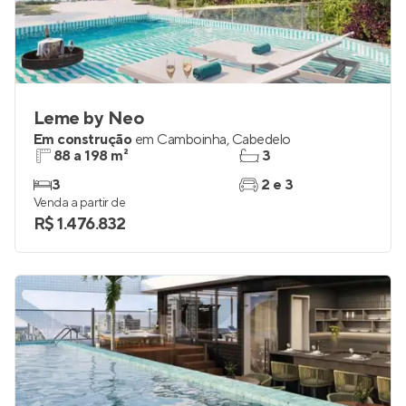
Leme by Neo
Em construção
em
Camboinha
,
Cabedelo
88 a 198 m²
3
3
2 e 3
Venda a partir de
R$ 1.476.832