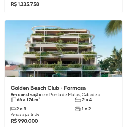
R$ 1.335.758
Golden Beach Club - Formosa
Em construção
em
Ponta de Matos
,
Cabedelo
66 a 174 m²
2 a 4
2 e 3
1 e 2
Venda a partir de
R$ 990.000