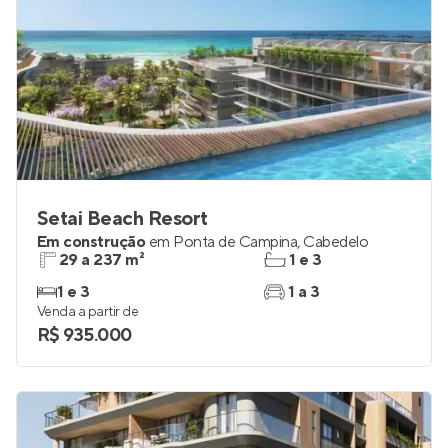
Setai Beach Resort
Em construção
em
Ponta de Campina
,
Cabedelo
29 a 237 m²
1 e 3
1 e 3
1 a 3
Venda a partir de
R$ 935.000