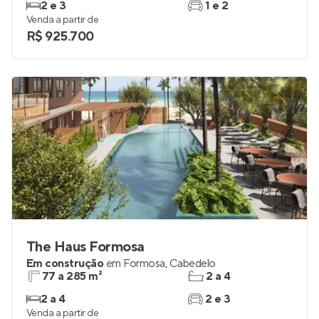
2 e 3
1 e 2
Venda a partir de
R$ 925.700
The Haus Formosa
Em construção
em
Formosa
,
Cabedelo
77 a 285 m²
2 a 4
2 a 4
2 e 3
Venda a partir de