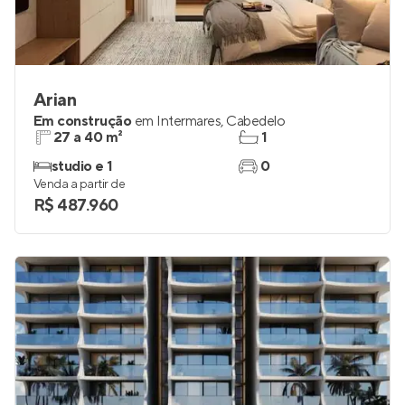
Arian
Em construção
em
Intermares
,
Cabedelo
27 a 40 m²
1
studio e 1
0
Venda a partir de
R$ 487.960