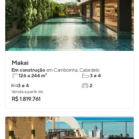
Makai
Em construção
em
Camboinha
,
Cabedelo
126 a 244 m²
3 e 4
3 e 4
2
Venda a partir de
R$ 1.819.761