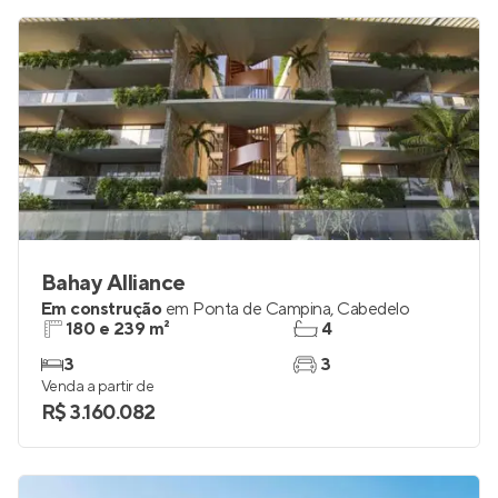
Bahay Alliance
Em construção
em
Ponta de Campina
,
Cabedelo
180 e 239 m²
4
3
3
Venda a partir de
R$ 3.160.082