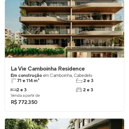
La Vie Camboinha Residence
Em construção
em
Camboinha
,
Cabedelo
71 e 114 m²
2 e 3
2 e 3
2 e 3
Venda a partir de
R$ 772.350