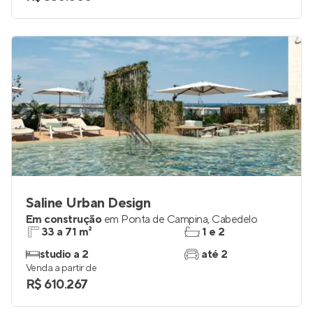
Saline Urban Design
Em construção
em
Ponta de Campina
,
Cabedelo
33 a 71 m²
1 e 2
studio a 2
até 2
Venda a partir de
R$ 610.267