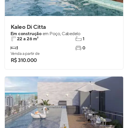
Kaleo Di Citta
Em construção
em
Poço
,
Cabedelo
22 a 26 m²
1
1
0
Venda a partir de
R$ 310.000