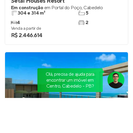
Setai Houses Resort
Em construção
em
Portal do Poço
,
Cabedelo
304 e 314 m²
5
4
2
Venda a partir de
R$ 2.446.614
Olá, precisa de ajuda para
encontrar um imóvel em
Centro, Cabedelo - PB?
Marena Residence
Em construção
em
Intermares
,
Cabedelo