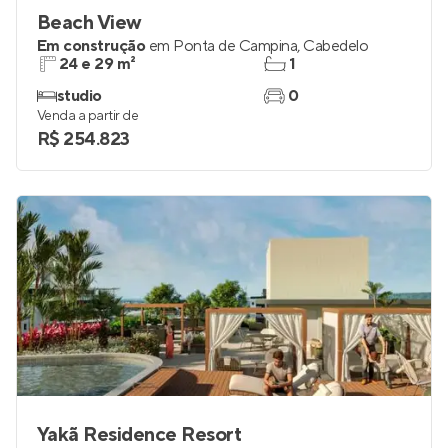
Beach View
Em construção
em
Ponta de Campina
,
Cabedelo
24 e 29 m²
1
studio
0
Venda a partir de
R$ 254.823
Yakã Residence Resort