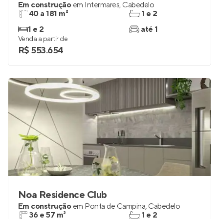
Em construção
em
Intermares
,
Cabedelo
40 a 181 m²
1 e 2
1 e 2
até 1
Venda a partir de
R$ 553.654
Noa Residence Club
Em construção
em
Ponta de Campina
,
Cabedelo
36 e 57 m²
1 e 2