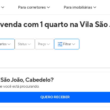
Para corretores
Para imobiliárias
venda com 1 quarto na Vila São
ads
Leads para Corretores
Leads para Imobiliárias
itas
Corretor+
Hub de imobiliárias
uartos
Status
Preço
Filtrar
ndas
Parcerias imobiliárias
Anunciar imóveis
rutoras
Hub de Corretores
Entrar no Painel de 
liárias
Perfil Verificado
 São João, Cabedelo
?
e você está procurando.
is
Anunciar imóveis
QUERO RECEBER
inel de Clientes
Entrar no Painel de Clientes