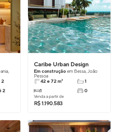
Caribe Urban Design
ania
,
Em construção
em
Bessa
,
João
Pessoa
e 2
42 e 72 m²
1
é 2
1
0
Venda a partir de
R$ 1.190.583