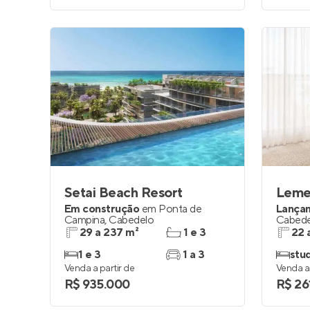
Setai Beach Resort
Lem
Em construção
em
Ponta de
Lança
Campina
,
Cabedelo
Cabede
29 a 237 m²
1 e 3
22 
1 e 3
1 a 3
stud
Venda a partir de
Venda a 
R$ 935.000
R$ 26