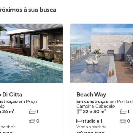
Entrar no Apto
róximos à sua busca
 Di Citta
Beach Way
nstrução
em
Poço
,
Em construção
em
Ponta d
lo
Campina
,
Cabedelo
a 26 m²
1
22 e 30 m²
1
0
studio e 1
0
partir de
Venda a partir de