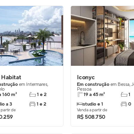
 Habitat
Iconyc
nstrução
em
Intermares
,
Em construção
em
Bessa
,
J
lo
Pessoa
a 160 m²
1 e 2
19 a 45 m²
1
io a 3
1 e 2
studio e 1
0
partir de
Venda a partir de
0.259
R$ 508.750