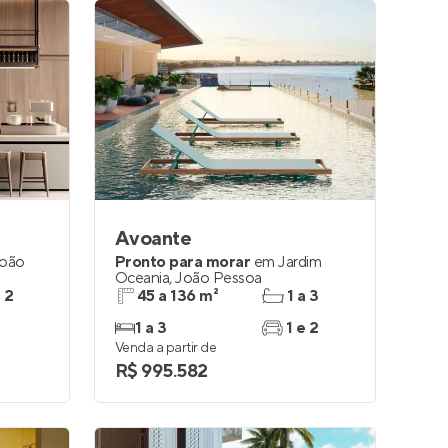
Avoante
oão
Pronto para morar
em
Jardim
Oceania
,
João Pessoa
e 2
45 a 136 m²
1 a 3
1 a 3
1 e 2
Venda a partir de
R$ 995.582