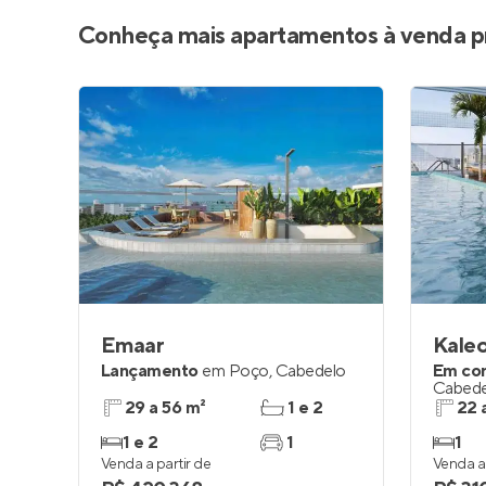
Conheça mais apartamentos à venda p
Emaar
Kaleo
Lançamento
em
Poço
,
Cabedelo
Em co
Cabede
29 a 56 m²
1 e 2
22 
1 e 2
1
1
Venda a partir de
Venda a 