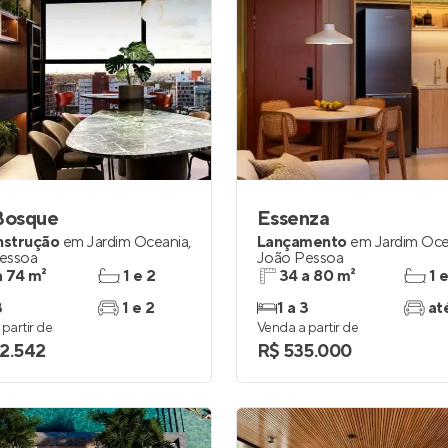
Bosque
Essenza
nstrução
em
Jardim Oceania
,
Lançamento
em
Jardim Oce
essoa
João Pessoa
a 74 m²
1 e 2
34 a 80 m²
1 
3
1 e 2
1 a 3
at
partir de
Venda a partir de
2.542
R$ 535.000