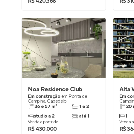
R$ 420.368
R$ 31
Noa Residence Club
Alta
Em construção
em
Ponta de
Em co
Campina
,
Cabedelo
Campi
36 e 57 m²
1 e 2
20 
studio a 2
até 1
1
Venda a partir de
Venda a 
R$ 430.000
R$ 36