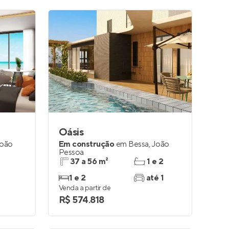
Oásis
oão
Em construção
em
Bessa
,
João
Pessoa
37 a 56 m²
1 e 2
1 e 2
até 1
Venda a partir de
R$ 574.818