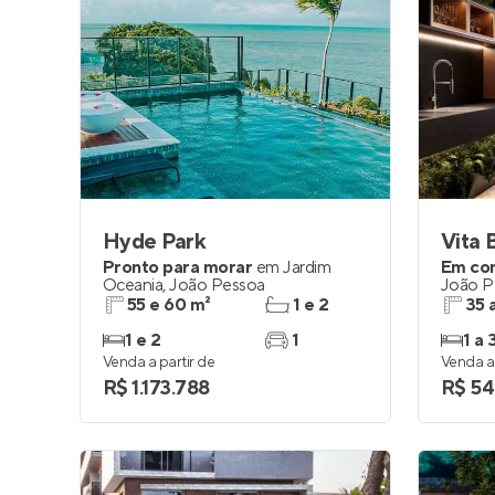
Hyde Park
Vita 
Pronto para morar
em
Jardim
Em co
Oceania
,
João Pessoa
João P
55 e 60 m²
1 e 2
35 
1 e 2
1
1 a 
Venda a partir de
Venda a 
R$ 1.173.788
R$ 54