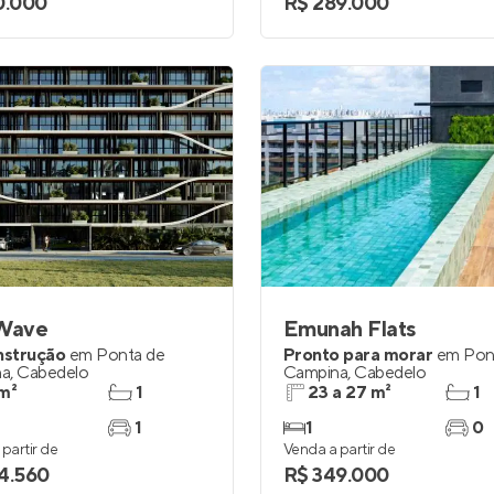
0.000
R$ 289.000
 Wave
Emunah Flats
nstrução
em
Ponta de
Pronto para morar
em
Pon
na
,
Cabedelo
Campina
,
Cabedelo
m²
1
23 a 27 m²
1
1
1
0
partir de
Venda a partir de
4.560
R$ 349.000