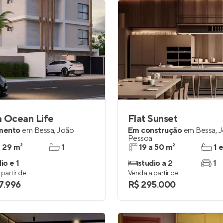
a Ocean Life
Flat Sunset
mento
em
Bessa
,
João
Em construção
em
Bessa
,
J
Pessoa
a 29 m²
1
19 a 50 m²
1 
io e 1
studio a 2
1
partir de
Venda a partir de
7.996
R$ 295.000