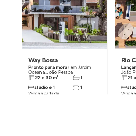
Way Bossa
Rio C
Pronto para morar
em
Jardim
Lança
Oceania
,
João Pessoa
João P
22 e 30 m²
1
21 
studio e 1
1
stud
Venda a partir de
Venda a 
R$ 410.000
R$ 33