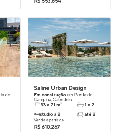
R$ 553.654
Saline Urban Design
ta de
Em construção
em
Ponta de
Campina
,
Cabedelo
33 a 71 m²
1 e 2
studio a 2
até 2
Venda a partir de
R$ 610.267