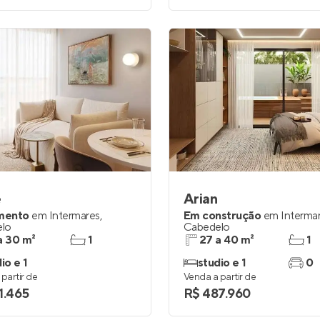
e
Arian
mento
em
Intermares
,
Em construção
em
Interma
lo
Cabedelo
a 30 m²
1
27 a 40 m²
1
io e 1
studio e 1
0
partir de
Venda a partir de
1.465
R$ 487.960