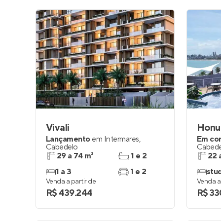
Vivali
Honu
Lançamento
em
Intermares
,
Em co
Cabedelo
Cabede
29 a 74 m²
1 e 2
22 
1 a 3
1 e 2
stud
Venda a partir de
Venda a 
R$ 439.244
R$ 33