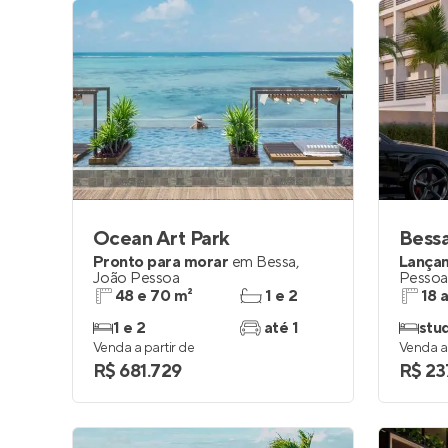
Ocean Art Park
Bess
Pronto para morar
em
Bessa
,
Lança
João Pessoa
Pessoa
48 e 70 m²
1 e 2
18 
1 e 2
até 1
stud
Venda a partir de
Venda a 
R$ 681.729
R$ 23