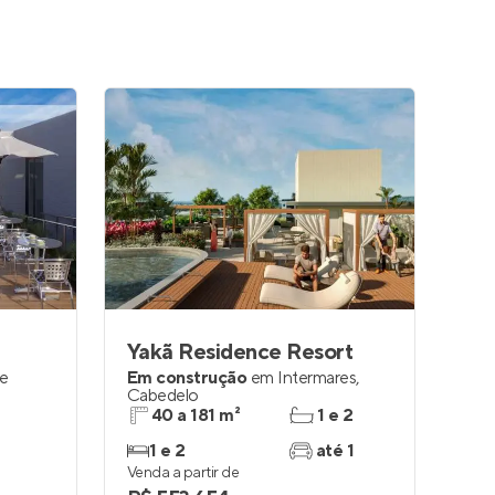
Yakã Residence Resort
e
Em construção
em
Intermares
,
Cabedelo
40 a 181 m²
1 e 2
1 e 2
até 1
Venda a partir de