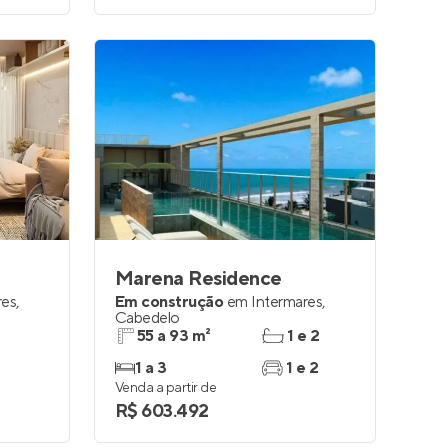
Marena Residence
res
,
Em construção
em
Intermares
,
Cabedelo
55 a 93 m²
1 e 2
1 a 3
1 e 2
Venda a partir de
R$ 603.492