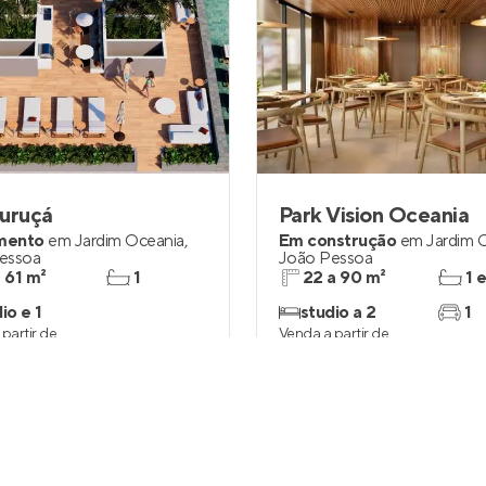
uruçá
Park Vision Oceania
mento
em
Jardim Oceania
,
Em construção
em
Jardim 
essoa
João Pessoa
a 61 m²
1
22 a 90 m²
1 
io e 1
studio a 2
1
partir de
Venda a partir de
0.000
R$ 336.174