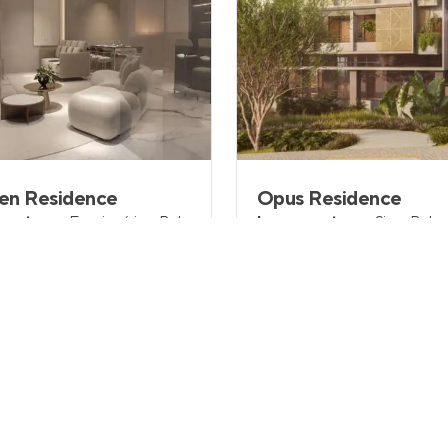
en Residence
Opus Residence
mento
em
Funcionários
,
Belo
Lançamento
em
Sion
,
Belo
nte
Horizonte
 a 185 m²
2 e 3
70 e 95 m²
2
2
2 e 3
1 e
partir de
Venda a partir de
onsulta
Sob Consulta