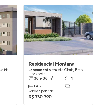
Residencial Montana
ustrial
Lançamento
em
Vila Cloris
,
Belo
o
Horizonte
38 e 38 m²
1
1 e 2
1
Venda a partir de
R$ 330.990