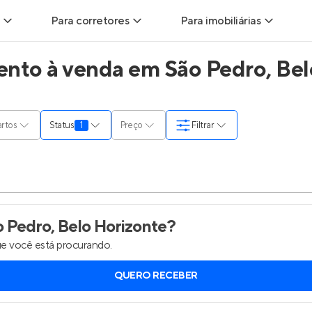
Para corretores
Para imobiliárias
nto à venda em São Pedro, Bel
ads
Leads para Corretores
Leads para Imobiliárias
itas
Corretor+
Hub de imobiliárias
rtos
Status
1
Preço
Filtrar
ndas
Parcerias imobiliárias
Anunciar imóveis
rutoras
Hub de Corretores
Entrar no Painel de 
liárias
Perfil Verificado
 Pedro, Belo Horizonte
?
e você está procurando.
is
Anunciar imóveis
QUERO RECEBER
inel de Clientes
Entrar no Painel de Clientes