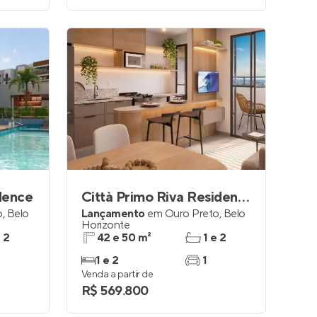
dence
Città Primo Riva Residence
o
,
Belo
Lançamento
em
Ouro Preto
,
Belo
Horizonte
e 2
42 e 50 m²
1 e 2
1 e 2
1
Venda a partir de
R$ 569.800