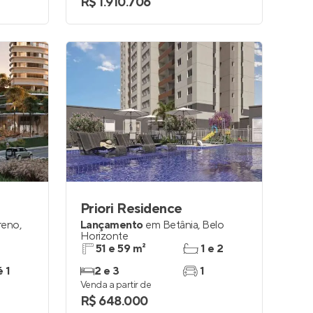
R$ 1.910.706
Priori Residence
reno
,
Lançamento
em
Betânia
,
Belo
Horizonte
51 e 59 m²
1 e 2
é 1
2 e 3
1
Venda a partir de
R$ 648.000