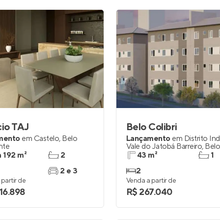
cio TAJ
Belo Colibri
mento
em
Castelo
,
Belo
Lançamento
em
Distrito Ind
nte
Vale do Jatobá Barreiro
,
Bel
Horizonte
a 192 m²
2
43 m²
1
2 e 3
2
partir de
Venda a partir de
016.898
R$ 267.040