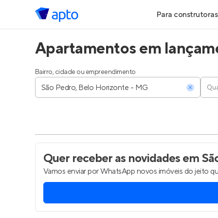
Para construtoras
Apartamentos em lançame
Geração de Le
Geração de Vis
Bairro, cidade ou empreendimento
Qua
Geração de Ve
Maiores Const
Parcerias Imobi
Quer receber as novidades
em São
Vamos enviar por WhatsApp novos imóveis do jeito qu
Anunciar Imóve
Entrar no Pa