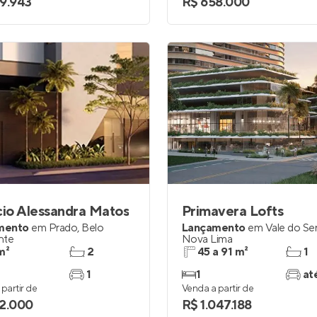
9.943
R$ 658.000
cio Alessandra Matos
Primavera Lofts
mento
em
Prado
,
Belo
Lançamento
em
Vale do Se
nte
Nova Lima
m²
2
45 a 91 m²
1
1
1
at
partir de
Venda a partir de
2.000
R$ 1.047.188