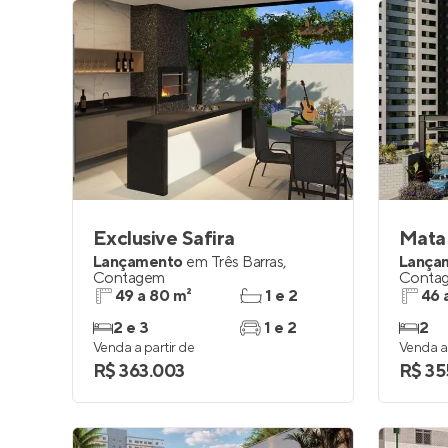
Exclusive Safira
Mata
Lançamento
em
Três Barras
,
Lança
Contagem
Conta
49 a 80 m²
1 e 2
46 
2 e 3
1 e 2
2
Venda a partir de
Venda a 
R$ 363.003
R$ 35