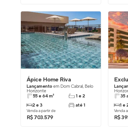
Ápice Home Riva
Exclu
Lançamento
em
Dom Cabral
,
Belo
Lança
Horizonte
Horizo
55 e 64 m²
1 e 2
35 
2 e 3
até 1
1 e 
Venda a partir de
Venda a 
R$ 703.579
R$ 39