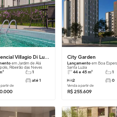
Residencial Villagio Di Lucca
City Garden
mento
em
Jardim de Alá
Lançamento
em
Boa Esper
polis
,
Ribeirão das Neves
Santa Luzia
m²
1
44 e 45 m²
1
até 1
2
0
partir de
Venda a partir de
0.000
R$ 255.609