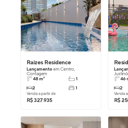
Raízes Residence
Lançamento
em
Centro
,
Lança
Contagem
Justinó
48 m²
1
46 
2
1
2
Venda a partir de
Venda a 
R$ 327.935
R$ 25