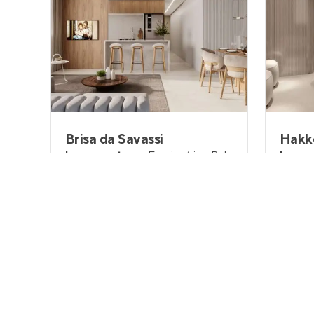
Brisa da Savassi
Hakk
Lançamento
em
Funcionários
,
Belo
Lança
Horizonte
Horizo
75 a 176 m²
2 e 3
100
2 e 3
2
3
Venda a partir de
Venda a 
Sob Consulta
Sob C