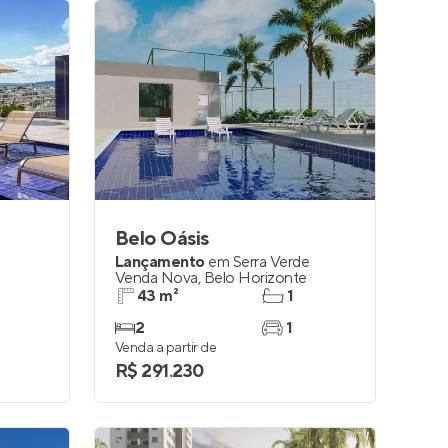
Belo Oásis
Lançamento
em
Serra Verde
Venda Nova
,
Belo Horizonte
43 m²
1
2
1
Venda a partir de
R$ 291.230