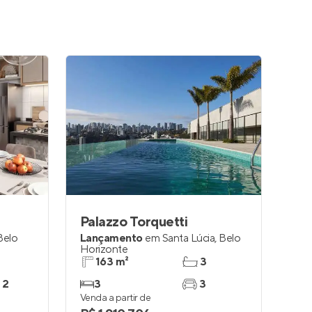
Palazzo Torquetti
Belo
Lançamento
em
Santa Lúcia
,
Belo
Horizonte
163 m²
3
 2
3
3
Venda a partir de