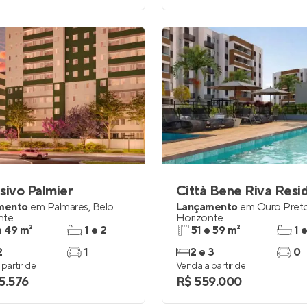
sivo Palmier
Città Bene Riva Resi
mento
em
Palmares
,
Belo
Lançamento
em
Ouro Pret
nte
Horizonte
a 49 m²
1 e 2
51 e 59 m²
1 
2
1
2 e 3
0
partir de
Venda a partir de
5.576
R$ 559.000