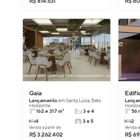
R$ 814.531
R$ 60
Gaia
Edifí
Lançamento
em
Santa Lúcia
,
Belo
Lança
Horizonte
Horizo
162 e 317 m²
3 e 4
56 
4
3 e 5
2
Venda a partir de
Venda a 
R$ 3.262.402
R$ 69